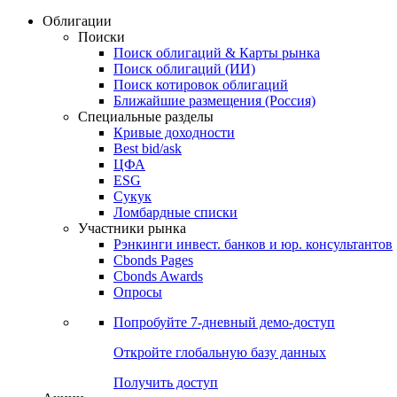
Облигации
Поиски
Поиск облигаций & Карты рынка
Поиск облигаций (ИИ)
Поиск котировок облигаций
Ближайшие размещения (Россия)
Специальные разделы
Кривые доходности
Best bid/ask
ЦФА
ESG
Сукук
Ломбардные списки
Участники рынка
Рэнкинги инвест. банков и юр. консультантов
Cbonds Pages
Cbonds Awards
Опросы
Попробуйте
7-дневный
демо-доступ
Откройте глобальную базу данных
Получить доступ