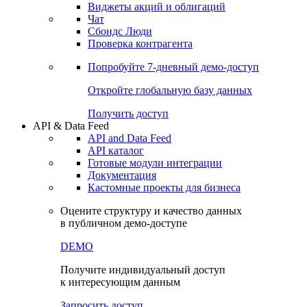
Виджеты акций и облигаций
Чат
Сбондс Люди
Проверка контрагента
Попробуйте
7-дневный
демо-доступ
Откройте глобальную базу данных
Получить доступ
API & Data Feed
API and Data Feed
API каталог
Готовые модули интеграции
Документация
Кастомные проекты для бизнеса
Оцените структуру и качество данных
в публичном демо-доступе
DEMO
Получите индивидуальный доступ
к интересующим данным
Запросить доступ