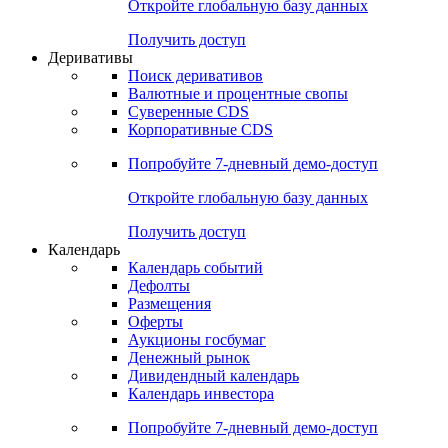
Откройте глобальную базу данных
Получить доступ
Деривативы
Поиск деривативов
Валютные и процентные свопы
Суверенные CDS
Корпоративные CDS
Попробуйте
7-дневный
демо-доступ
Откройте глобальную базу данных
Получить доступ
Календарь
Календарь событий
Дефолты
Размещения
Оферты
Аукционы госбумаг
Денежный рынок
Дивидендный календарь
Календарь инвестора
Попробуйте
7-дневный
демо-доступ