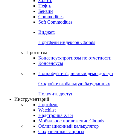
Золото
Нефть
Бензин
Commodities
Soft Commodities
Виджет:
Портфели индексов Cbonds
Прогнозы
Консенсус-прогнозы по отчетности
Консенсусы
Попробуйте
7-дневный
демо-доступ
Откройте глобальную базу данных
Получить доступ
Инструментарий
Портфель
Watchlist
Надстройка XLS
Мобильное приложение Cbonds
Облигационный калькулятор
Сохраненные запросы