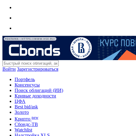
РЕКЛАМА • HTTPS://WWW.HSE.RU/
Войти
Зарегистрироваться
Портфель
Консенсусы
Поиск облигаций (ИИ)
Кривые доходности
ЦФА
Best bid/ask
Золото
new
Крипто
Сбондс-ТВ
Watchlist
Надстройка XLS