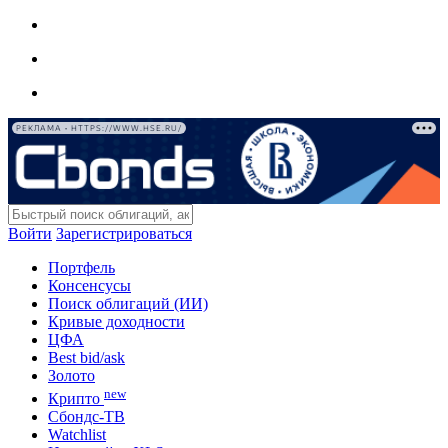
РЕКЛАМА • HTTPS://WWW.HSE.RU/
Войти
Зарегистрироваться
Портфель
Консенсусы
Поиск облигаций (ИИ)
Кривые доходности
ЦФА
Best bid/ask
Золото
new
Крипто
Сбондс-ТВ
Watchlist