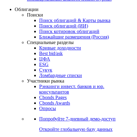
Облигации
Поиски
Поиск облигаций & Карты рынка
Поиск облигаций (ИИ)
Поиск котировок облигаций
Ближайшие размещения (Россия)
Специальные разделы
Кривые доходности
Best bid/ask
ЦФА
ESG
Сукук
Ломбардные списки
Участники рынка
Рэнкинги инвест. банков и юр.
консультантов
Cbonds Pages
Cbonds Awards
Опросы
Попробуйте
7-дневный
демо-доступ
Откройте глобальную базу данных