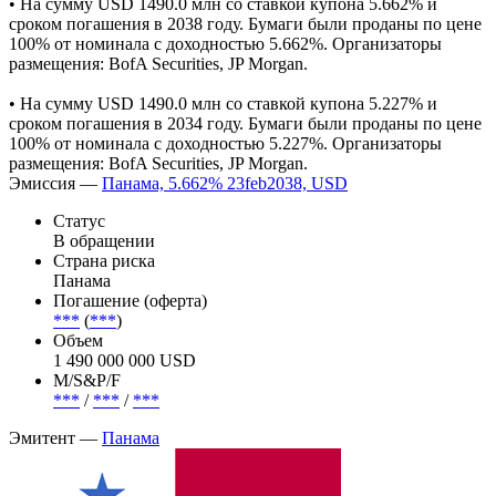
• На сумму USD 1490.0 млн cо ставкой купона 5.662% и
сроком погашения в 2038 году. Бумаги были проданы по цене
100% от номинала с доходностью 5.662%. Организаторы
размещения: BofA Securities, JP Morgan.
• На сумму USD 1490.0 млн cо ставкой купона 5.227% и
сроком погашения в 2034 году. Бумаги были проданы по цене
100% от номинала с доходностью 5.227%. Организаторы
размещения: BofA Securities, JP Morgan.
Эмиссия —
Панама, 5.662% 23feb2038, USD
Статус
В обращении
Страна риска
Панама
Погашение (оферта)
***
(
***
)
Объем
1 490 000 000 USD
М/S&P/F
***
/
***
/
***
Эмитент —
Панама