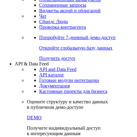
Сохраненные запросы
Виджеты акций и облигаций
Чат
Сбондс Люди
Проверка контрагента
Попробуйте
7-дневный
демо-доступ
Откройте глобальную базу данных
Получить доступ
API & Data Feed
API and Data Feed
API каталог
Готовые модули интеграции
Документация
Кастомные проекты для бизнеса
Оцените структуру и качество данных
в публичном демо-доступе
DEMO
Получите индивидуальный доступ
к интересующим данным