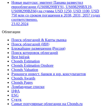
Новые выпуски: эмитент Панама разместил
еврооблигации (US698299BY91, US698299BX19,
US698299BZ66) на суммы USD 1250, USD 1100, USD
750 млн со сроком погашения в 2038, 2031, 2057 годах
соответственно.
23.02.2024
Облигации
Поиск облигаций & Карты рынка
Поиск облигаций (ИИ)
Ближайшие размещения (Россия)
Поиск котировок облигаций
Best bid/ask
Cbonds Estimation
Cbonds Estimation Onshore
Cbonds Valuation
Рэнкинги инвест. банков и юр. консультантов
Cbonds Awards
Cbonds Pages
Ломбардные списки
ЦФА
ESG
Сукук
Самые популярные облигации на Cbonds.ru