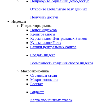
Попробуйте
7-дневный
демо-доступ
Откройте глобальную базу данных
Получить доступ
Индексы
Индикаторы рынка
Поиск индексов
Криптовалюты
Курсы валют Центральных Банков
Курсы валют Forex
Ставки центральных банков
Создать индекс
Возможность создания своего индекса
Макроэкономика
Страницы стран
Макроэкономика
Росстат
Виджет:
Карта процентных ставок