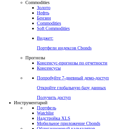
Commodities
Золото
Нефть
Бензин
Commodities
Soft Commodities
Виджет:
Портфели индексов Cbonds
Прогнозы
Консенсус-прогнозы по отчетности
Консенсусы
Попробуйте
7-дневный
демо-доступ
Откройте глобальную базу данных
Получить доступ
Инструментарий
Портфель
Watchlist
Надстройка XLS
Мобильное приложение Cbonds
Облигационный калькулятор