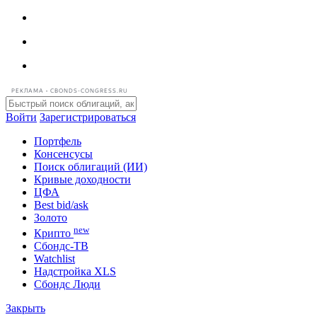
РЕКЛАМА • CBONDS-CONGRESS.RU
Войти
Зарегистрироваться
Портфель
Консенсусы
Поиск облигаций (ИИ)
Кривые доходности
ЦФА
Best bid/ask
Золото
new
Крипто
Сбондс-ТВ
Watchlist
Надстройка XLS