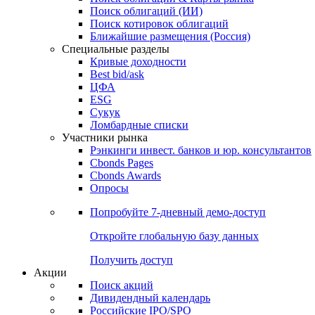
Облигации
Поиски
Поиск облигаций & Карты рынка
Поиск облигаций (ИИ)
Поиск котировок облигаций
Ближайшие размещения (Россия)
Специальные разделы
Кривые доходности
Best bid/ask
ЦФА
ESG
Сукук
Ломбардные списки
Участники рынка
Рэнкинги инвест. банков и юр. консультантов
Cbonds Pages
Cbonds Awards
Опросы
Попробуйте
7-дневный
демо-доступ
Откройте глобальную базу данных
Получить доступ