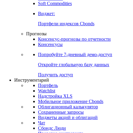
Золото
Нефть
Бензин
Commodities
Soft Commodities
Виджет:
Портфели индексов Cbonds
Прогнозы
Консенсус-прогнозы по отчетности
Консенсусы
Попробуйте
7-дневный
демо-доступ
Откройте глобальную базу данных
Получить доступ
Инструментарий
Портфель
Watchlist
Надстройка XLS
Мобильное приложение Cbonds
Облигационный калькулятор
Сохраненные запросы