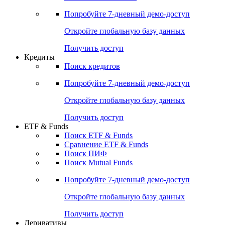
Акции
Поиск акций
Дивидендный календарь
Российские IPO/SPO
Попробуйте
7-дневный
демо-доступ
Откройте глобальную базу данных
Получить доступ
Кредиты
Поиск кредитов
Попробуйте
7-дневный
демо-доступ
Откройте глобальную базу данных
Получить доступ
ETF & Funds
Поиск ETF & Funds
Сравнение ETF & Funds
Поиск ПИФ
Поиск Mutual Funds
Попробуйте
7-дневный
демо-доступ