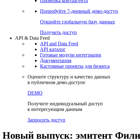
Виджеты акций и облигаций
Чат
Сбондс Люди
Проверка контрагента
Попробуйте
7-дневный
демо-доступ
Откройте глобальную базу данных
Получить доступ
API & Data Feed
API and Data Feed
API каталог
Готовые модули интеграции
Документация
Кастомные проекты для бизнеса
Оцените структуру и качество данных
в публичном демо-доступе
DEMO
Получите индивидуальный доступ
к интересующим данным
Запросить доступ