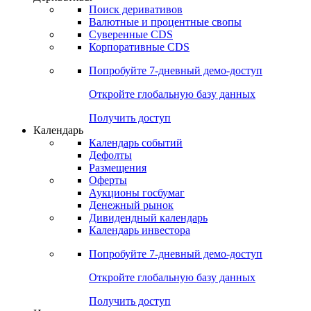
Откройте глобальную базу данных
Получить доступ
Деривативы
Поиск деривативов
Валютные и процентные свопы
Суверенные CDS
Корпоративные CDS
Попробуйте
7-дневный
демо-доступ
Откройте глобальную базу данных
Получить доступ
Календарь
Календарь событий
Дефолты
Размещения
Оферты
Аукционы госбумаг
Денежный рынок
Дивидендный календарь
Календарь инвестора
Попробуйте
7-дневный
демо-доступ