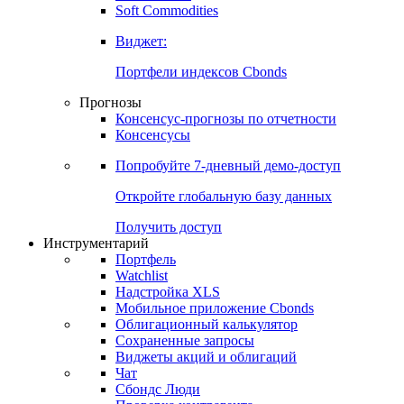
Soft Commodities
Виджет:
Портфели индексов Cbonds
Прогнозы
Консенсус-прогнозы по отчетности
Консенсусы
Попробуйте
7-дневный
демо-доступ
Откройте глобальную базу данных
Получить доступ
Инструментарий
Портфель
Watchlist
Надстройка XLS
Мобильное приложение Cbonds
Облигационный калькулятор
Сохраненные запросы
Виджеты акций и облигаций
Чат
Сбондс Люди