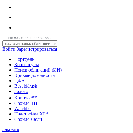
РЕКЛАМА • CBONDS-CONGRESS.RU
Войти
Зарегистрироваться
Портфель
Консенсусы
Поиск облигаций (ИИ)
Кривые доходности
ЦФА
Best bid/ask
Золото
new
Крипто
Сбондс-ТВ
Watchlist
Надстройка XLS
Сбондс Люди
Закрыть