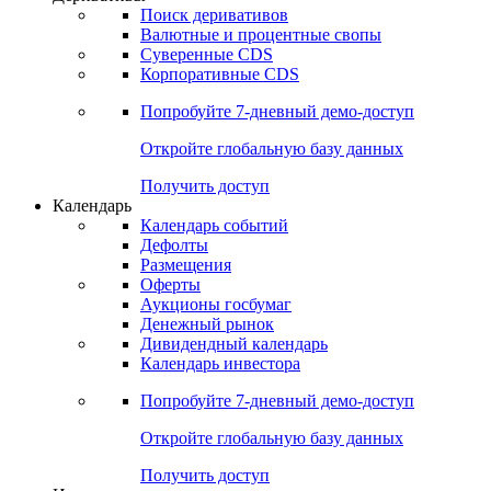
Поиск деривативов
Валютные и процентные свопы
Суверенные CDS
Корпоративные CDS
Попробуйте
7-дневный
демо-доступ
Откройте глобальную базу данных
Получить доступ
Календарь
Календарь событий
Дефолты
Размещения
Оферты
Аукционы госбумаг
Денежный рынок
Дивидендный календарь
Календарь инвестора
Попробуйте
7-дневный
демо-доступ
Откройте глобальную базу данных
Получить доступ