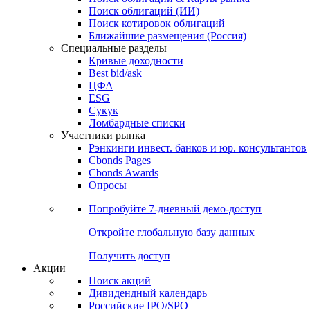
Поиск облигаций (ИИ)
Поиск котировок облигаций
Ближайшие размещения (Россия)
Специальные разделы
Кривые доходности
Best bid/ask
ЦФА
ESG
Сукук
Ломбардные списки
Участники рынка
Рэнкинги инвест. банков и юр. консультантов
Cbonds Pages
Cbonds Awards
Опросы
Попробуйте
7-дневный
демо-доступ
Откройте глобальную базу данных
Получить доступ
Акции
Поиск акций
Дивидендный календарь
Российские IPO/SPO