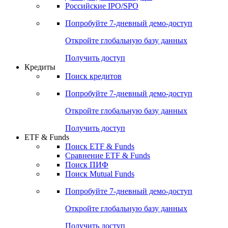
Получить доступ
Акции
Поиск акций
Дивидендный календарь
Российские IPO/SPO
Попробуйте
7-дневный
демо-доступ
Откройте глобальную базу данных
Получить доступ
Кредиты
Поиск кредитов
Попробуйте
7-дневный
демо-доступ
Откройте глобальную базу данных
Получить доступ
ETF & Funds
Поиск ETF & Funds
Сравнение ETF & Funds
Поиск ПИФ
Поиск Mutual Funds
Попробуйте
7-дневный
демо-доступ