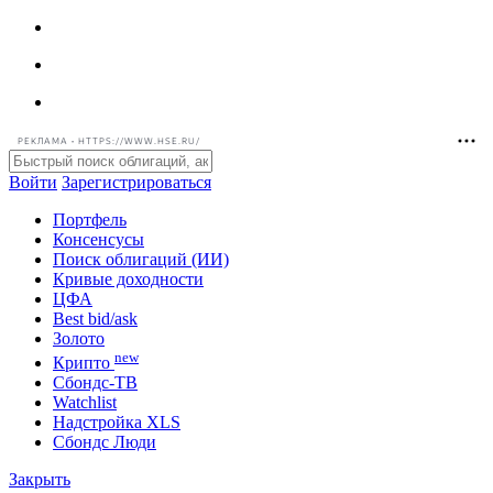
РЕКЛАМА • HTTPS://WWW.HSE.RU/
Войти
Зарегистрироваться
Портфель
Консенсусы
Поиск облигаций (ИИ)
Кривые доходности
ЦФА
Best bid/ask
Золото
new
Крипто
Сбондс-ТВ
Watchlist