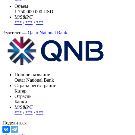
Страна риска
Катар
Погашение (оферта)
***
Объем
1 750 000 000 USD
М/S&P/F
***
/
***
/
***
Эмитент —
Qatar National Bank
Полное название
Qatar National Bank
Страна регистрации
Катар
Отрасль
Банки
М/S&P/F
***
/
***
/
***