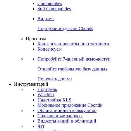
Commodities
Золото
Нефть
Бензин
Commodities
Soft Commodities
Виджет:
Портфели индексов Cbonds
Прогнозы
Консенсус-прогнозы по отчетности
Консенсусы
Попробуйте
7-дневный
демо-доступ
Откройте глобальную базу данных
Получить доступ
Инструментарий
Портфель
Watchlist
Надстройка XLS
Мобильное приложение Cbonds
Облигационный калькулятор