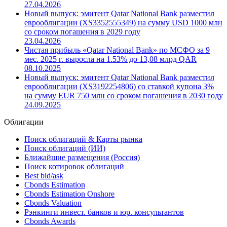
Новый выпуск: эмитент Qatar National Bank разместил
еврооблигации (XS3345525946) со ставкой купона
4.75% на сумму USD 300 млн со сроком погашения в
2031 году
27.04.2026
Новый выпуск: эмитент Qatar National Bank разместил
еврооблигации (XS3352555349) на сумму USD 1000 млн
со сроком погашения в 2029 году
23.04.2026
Чистая прибыль «Qatar National Bank» по МСФО за 9
мес. 2025 г. выросла на 1.53% до 13,08 млрд QAR
08.10.2025
Новый выпуск: эмитент Qatar National Bank разместил
еврооблигации (XS3192254806) со ставкой купона 3%
на сумму EUR 750 млн со сроком погашения в 2030 году
24.09.2025
Облигации
Поиск облигаций & Карты рынка
Поиск облигаций (ИИ)
Ближайшие размещения (Россия)
Поиск котировок облигаций
Best bid/ask
Cbonds Estimation