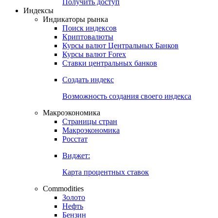
Попробуйте
7-дневный
демо-доступ
Откройте глобальную базу данных
Получить доступ
Индексы
Индикаторы рынка
Поиск индексов
Криптовалюты
Курсы валют Центральных Банков
Курсы валют Forex
Ставки центральных банков
Создать индекс
Возможность создания своего индекса
Макроэкономика
Страницы стран
Макроэкономика
Росстат
Виджет:
Карта процентных ставок