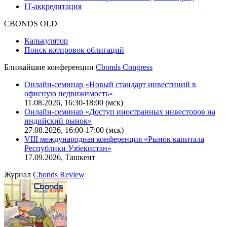
Описание процессов жизненного цикла сайта
Оферта для физических лиц
|
Скачать в pdf
Оферта для юридических лиц
|
Скачать в pdf
Политика обработки персональных данных (pdf)
IT-аккредитация
CBONDS OLD
Калькулятор
Поиск котировок облигаций
Ближайшие конференции
Cbonds Congress
Онлайн-семинар «Новый стандарт инвестиций в
офисную недвижимость»
11.08.2026, 16:30-18:00 (мск)
Онлайн-семинар «Доступ иностранных инвесторов на
индийский рынок»
27.08.2026, 16:00-17:00 (мск)
VIII международная конференция «Рынок капитала
Республики Узбекистан»
17.09.2026, Ташкент
Журнал
Cbonds Review