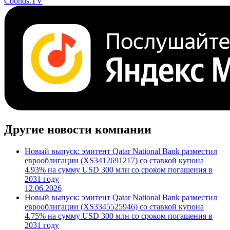
Поделиться
Cbonds.TV
Другие новости компании
Новый выпуск: эмитент Qatar National Bank разместил
еврооблигации (XS3412691217) со ставкой купона
4.93% на сумму USD 300 млн со сроком погашения в
2031 году
12.06.2026