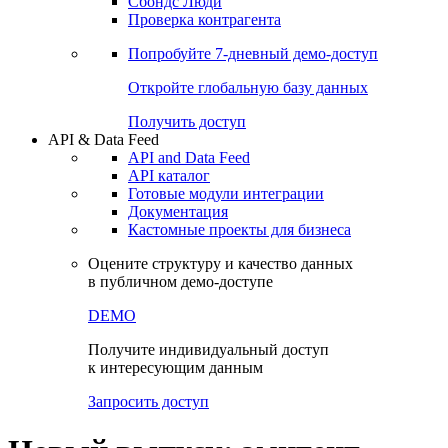
Сохраненные запросы
Виджеты акций и облигаций
Чат
Сбондс Люди
Проверка контрагента
Попробуйте
7-дневный
демо-доступ
Откройте глобальную базу данных
Получить доступ
API & Data Feed
API and Data Feed
API каталог
Готовые модули интеграции
Документация
Кастомные проекты для бизнеса
Оцените структуру и качество данных
в публичном демо-доступе
DEMO
Получите индивидуальный доступ
к интересующим данным