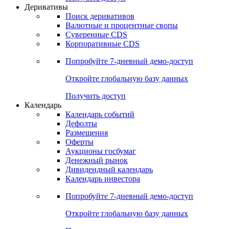
Откройте глобальную базу данных
Получить доступ
Деривативы
Поиск деривативов
Валютные и процентные свопы
Суверенные CDS
Корпоративные CDS
Попробуйте
7-дневный
демо-доступ
Откройте глобальную базу данных
Получить доступ
Календарь
Календарь событий
Дефолты
Размещения
Оферты
Аукционы госбумаг
Денежный рынок
Дивидендный календарь
Календарь инвестора