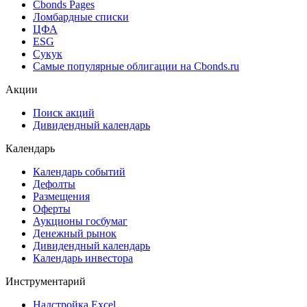
Cbonds Estimation Onshore
Cbonds Valuation
Рэнкинги инвест. банков и юр. консультантов
Cbonds Awards
Cbonds Pages
Ломбардные списки
ЦФА
ESG
Сукук
Самые популярные облигации на Cbonds.ru
Акции
Поиск акций
Дивидендный календарь
Календарь
Календарь событий
Дефолты
Размещения
Оферты
Аукционы госбумаг
Денежный рынок
Дивидендный календарь
Календарь инвестора