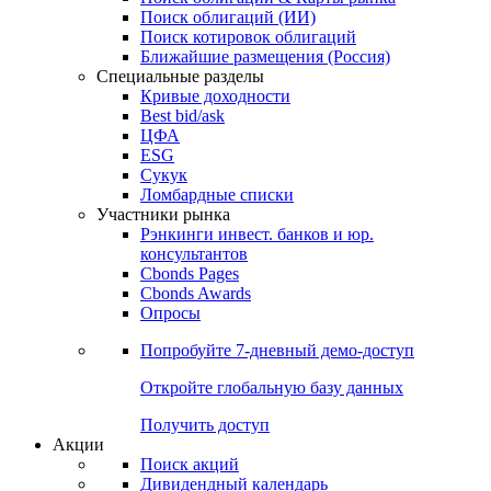
Облигации
Поиски
Поиск облигаций & Карты рынка
Поиск облигаций (ИИ)
Поиск котировок облигаций
Ближайшие размещения (Россия)
Специальные разделы
Кривые доходности
Best bid/ask
ЦФА
ESG
Сукук
Ломбардные списки
Участники рынка
Рэнкинги инвест. банков и юр.
консультантов
Cbonds Pages
Cbonds Awards
Опросы
Попробуйте
7-дневный
демо-доступ
Откройте глобальную базу данных