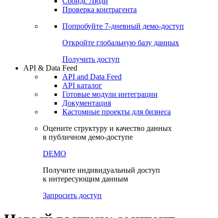
Сохраненные запросы
Виджеты акций и облигаций
Чат
Сбондс Люди
Проверка контрагента
Попробуйте
7-дневный
демо-доступ
Откройте глобальную базу данных
Получить доступ
API & Data Feed
API and Data Feed
API каталог
Готовые модули интеграции
Документация
Кастомные проекты для бизнеса
Оцените структуру и качество данных
в публичном демо-доступе
DEMO
Получите индивидуальный доступ
к интересующим данным