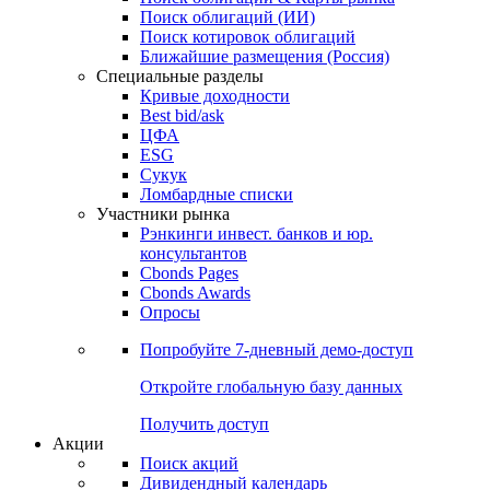
Облигации
Поиски
Поиск облигаций & Карты рынка
Поиск облигаций (ИИ)
Поиск котировок облигаций
Ближайшие размещения (Россия)
Специальные разделы
Кривые доходности
Best bid/ask
ЦФА
ESG
Сукук
Ломбардные списки
Участники рынка
Рэнкинги инвест. банков и юр.
консультантов
Cbonds Pages
Cbonds Awards
Опросы
Попробуйте
7-дневный
демо-доступ
Откройте глобальную базу данных