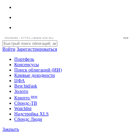
РЕКЛАМА • HTTPS://WWW.HSE.RU/
Войти
Зарегистрироваться
Портфель
Консенсусы
Поиск облигаций (ИИ)
Кривые доходности
ЦФА
Best bid/ask
Золото
new
Крипто
Сбондс-ТВ
Watchlist