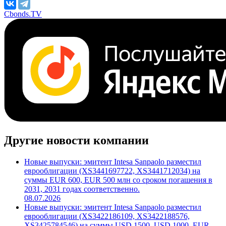
М/S&P/F
***
/
***
/
***
Поделиться
Cbonds.TV
Другие новости компании
Новые выпуски: эмитент Intesa Sanpaolo разместил
еврооблигации (XS3441697722, XS3441712034) на
суммы EUR 600, EUR 500 млн со сроком погашения в
2031, 2031 годах соответственно.