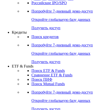
Получить доступ
Акции
Поиск акций
Дивидендный календарь
Российские IPO/SPO
Попробуйте
7-дневный
демо-доступ
Откройте глобальную базу данных
Получить доступ
Кредиты
Поиск кредитов
Попробуйте
7-дневный
демо-доступ
Откройте глобальную базу данных
Получить доступ
ETF & Funds
Поиск ETF & Funds
Сравнение ETF & Funds
Поиск ПИФ
Поиск Mutual Funds
Попробуйте
7-дневный
демо-доступ