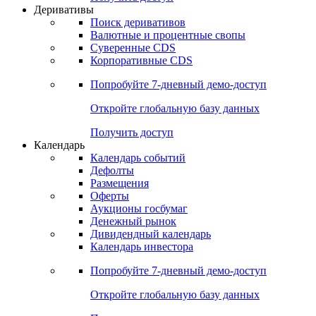
Откройте глобальную базу данных
Получить доступ
Деривативы
Поиск деривативов
Валютные и процентные свопы
Суверенные CDS
Корпоративные CDS
Попробуйте
7-дневный
демо-доступ
Откройте глобальную базу данных
Получить доступ
Календарь
Календарь событий
Дефолты
Размещения
Оферты
Аукционы госбумаг
Денежный рынок
Дивидендный календарь
Календарь инвестора