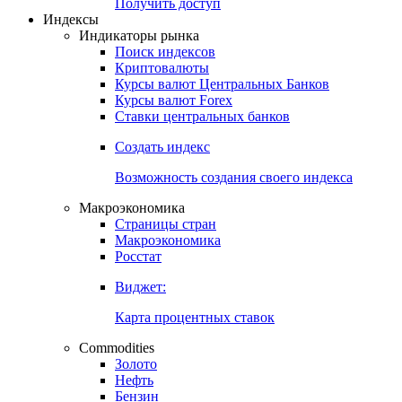
Попробуйте
7-дневный
демо-доступ
Откройте глобальную базу данных
Получить доступ
Индексы
Индикаторы рынка
Поиск индексов
Криптовалюты
Курсы валют Центральных Банков
Курсы валют Forex
Ставки центральных банков
Создать индекс
Возможность создания своего индекса
Макроэкономика
Страницы стран
Макроэкономика
Росстат
Виджет:
Карта процентных ставок