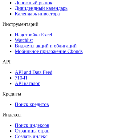
Дефолты
Размещения
Оферты
Аукционы госбумаг
Денежный рынок
Дивидендный календарь
Календарь инвестора
Инструментарий
Надстройка Excel
Watchlist
Виджеты акций и облигаций
Мобильное приложение Cbonds
API
API and Data Feed
710-П
API каталог
Кредиты
Поиск кредитов
Индексы