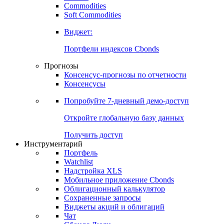
Commodities
Золото
Нефть
Бензин
Commodities
Soft Commodities
Виджет:
Портфели индексов Cbonds
Прогнозы
Консенсус-прогнозы по отчетности
Консенсусы
Попробуйте
7-дневный
демо-доступ
Откройте глобальную базу данных
Получить доступ
Инструментарий
Портфель
Watchlist
Надстройка XLS
Мобильное приложение Cbonds
Облигационный калькулятор