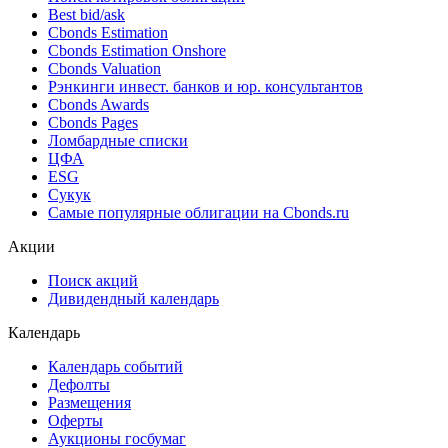
Поиск облигаций & Карты рынка
Поиск облигаций (ИИ)
Ближайшие размещения (Россия)
Поиск котировок облигаций
Best bid/ask
Cbonds Estimation
Cbonds Estimation Onshore
Cbonds Valuation
Рэнкинги инвест. банков и юр. консультантов
Cbonds Awards
Cbonds Pages
Ломбардные списки
ЦФА
ESG
Сукук
Самые популярные облигации на Cbonds.ru
Акции
Поиск акций
Дивидендный календарь
Календарь
Календарь событий