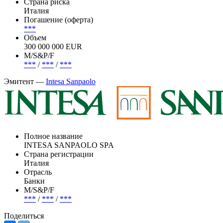
Эмиссия —
Intesa Sanpaolo, 3.418% 20mar2031, EUR (1067)
Статус
В обращении
Страна риска
Италия
Погашение (оферта)
***
Объем
300 000 000 EUR
М/S&P/F
***
/
***
/
***
Эмитент —
Intesa Sanpaolo
Полное название
INTESA SANPAOLO SPA
Страна регистрации
Италия
Отрасль
Банки