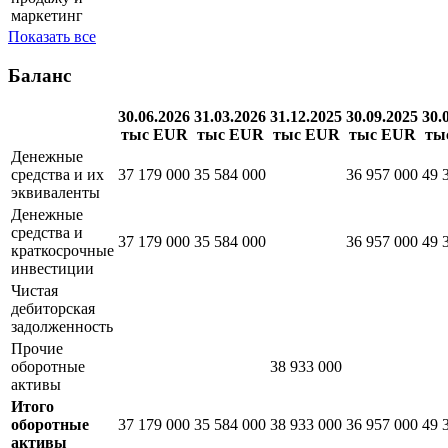
административные
1 605 000
3 533 438
2 164 000
1 007 000
расходы
Расходы на
продажу и
маркетинг
Показать все
Баланс
30.06.2026
31.03.2026
31.12.2025
30.09.2025
30.
тыс EUR
тыс EUR
тыс EUR
тыс EUR
ты
Денежные
средства и их
37 179 000
35 584 000
36 957 000
49 
эквиваленты
Денежные
средства и
37 179 000
35 584 000
36 957 000
49 
краткосрочные
инвестиции
Чистая
дебиторская
задолженность
Прочие
оборотные
38 933 000