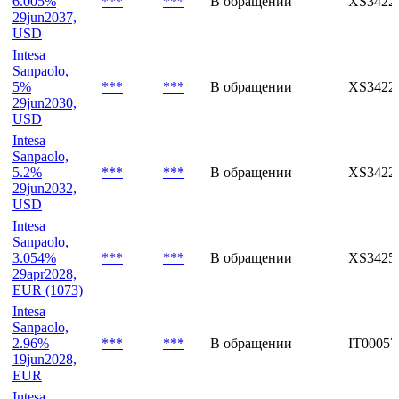
EUR (1072)
Intesa
Sanpaolo,
6.005%
***
***
В обращении
XS3422
29jun2037,
USD
Intesa
Sanpaolo,
5%
***
***
В обращении
XS3422
29jun2030,
USD
Intesa
Sanpaolo,
5.2%
***
***
В обращении
XS3422
29jun2032,
USD
Intesa
Sanpaolo,
3.054%
***
***
В обращении
XS3425
29apr2028,
EUR (1073)
Intesa
Sanpaolo,