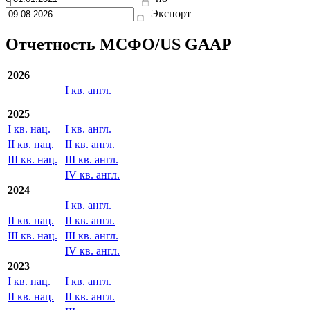
неденежные
-2 793 000
-2 761 000
-1 733 000
-2 372 000
-2 601
статьи
Показать все
с
по
Экспорт
Отчетность МСФО/US GAAP
2026
I кв. англ.
2025
I кв. нац.
I кв. англ.
II кв. нац.
II кв. англ.
III кв. нац.
III кв. англ.
IV кв. англ.
2024
I кв. англ.
II кв. нац.
II кв. англ.
III кв. нац.
III кв. англ.
IV кв. англ.