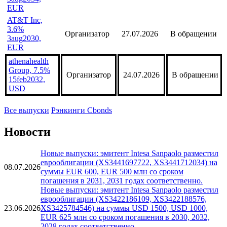
EUR
AT&T Inc,
4.15%
Организатор
27.07.2026
В обращении
3aug2034,
EUR
AT&T Inc,
3.6%
Организатор
27.07.2026
В обращении
3aug2030,
EUR
athenahealth
Group, 7.5%
Организатор
24.07.2026
В обращении
15feb2032,
USD
Все выпуски
Рэнкинги Cbonds
Новости
Новые выпуски: эмитент Intesa Sanpaolo разместил
еврооблигации (XS3441697722, XS3441712034) на
08.07.2026
суммы EUR 600, EUR 500 млн со сроком
погашения в 2031, 2031 годах соответственно.
Новые выпуски: эмитент Intesa Sanpaolo разместил