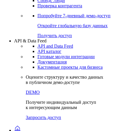
Сохраненные запросы
Виджеты акций и облигаций
Чат
Сбондс Люди
Проверка контрагента
Попробуйте
7-дневный
демо-доступ
Откройте глобальную базу данных
Получить доступ
API & Data Feed
API and Data Feed
API каталог
Готовые модули интеграции
Документация
Кастомные проекты для бизнеса
Оцените структуру и качество данных
в публичном демо-доступе
DEMO
Получите индивидуальный доступ
к интересующим данным