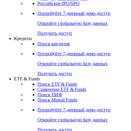
Получить доступ
Акции
Поиск акций
Дивидендный календарь
Российские IPO/SPO
Попробуйте
7-дневный
демо-доступ
Откройте глобальную базу данных
Получить доступ
Кредиты
Поиск кредитов
Попробуйте
7-дневный
демо-доступ
Откройте глобальную базу данных
Получить доступ
ETF & Funds
Поиск ETF & Funds
Сравнение ETF & Funds
Поиск ПИФ
Поиск Mutual Funds
Попробуйте
7-дневный
демо-доступ