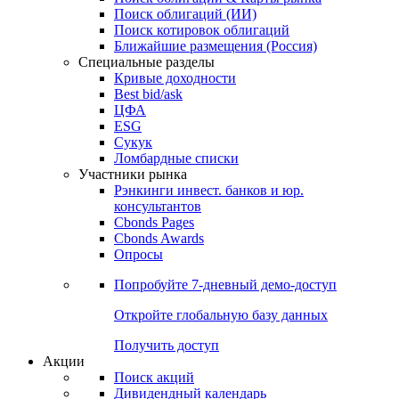
Облигации
Поиски
Поиск облигаций & Карты рынка
Поиск облигаций (ИИ)
Поиск котировок облигаций
Ближайшие размещения (Россия)
Специальные разделы
Кривые доходности
Best bid/ask
ЦФА
ESG
Сукук
Ломбардные списки
Участники рынка
Рэнкинги инвест. банков и юр.
консультантов
Cbonds Pages
Cbonds Awards
Опросы
Попробуйте
7-дневный
демо-доступ
Откройте глобальную базу данных