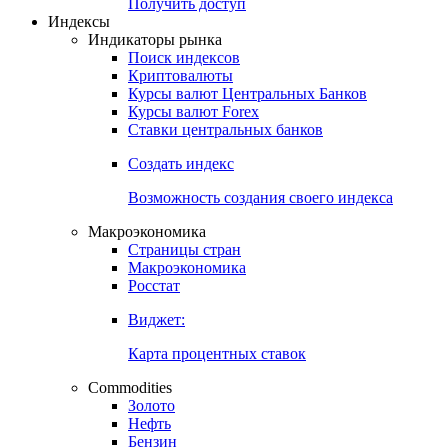
Попробуйте
7-дневный
демо-доступ
Откройте глобальную базу данных
Получить доступ
Индексы
Индикаторы рынка
Поиск индексов
Криптовалюты
Курсы валют Центральных Банков
Курсы валют Forex
Ставки центральных банков
Создать индекс
Возможность создания своего индекса
Макроэкономика
Страницы стран
Макроэкономика
Росстат
Виджет:
Карта процентных ставок