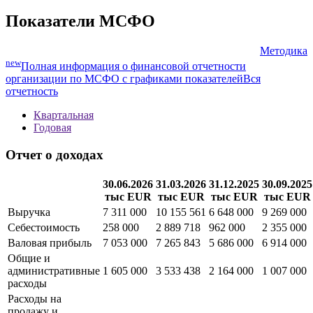
денежный
поток
Показать все
Показатели МСФО
Методика
new
Полная информация о финансовой отчетности
организации по МСФО с графиками показателей
Вся
отчетность
Квартальная
Годовая
Отчет о доходах
30.06.2026
31.03.2026
31.12.2025
30.09.2025
тыс EUR
тыс EUR
тыс EUR
тыс EUR
Выручка
7 311 000
10 155 561
6 648 000
9 269 000
Себестоимость
258 000
2 889 718
962 000
2 355 000
Валовая прибыль
7 053 000
7 265 843
5 686 000
6 914 000
Общие и