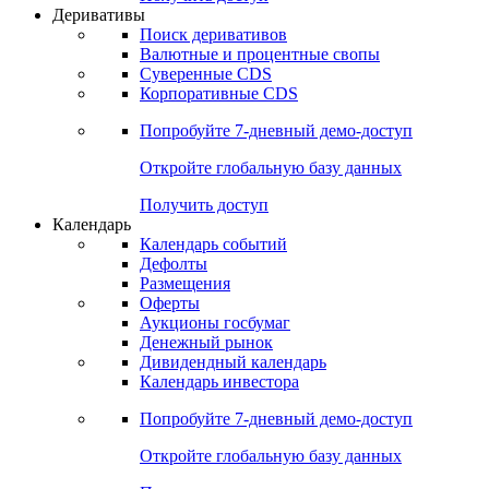
Откройте глобальную базу данных
Получить доступ
Деривативы
Поиск деривативов
Валютные и процентные свопы
Суверенные CDS
Корпоративные CDS
Попробуйте
7-дневный
демо-доступ
Откройте глобальную базу данных
Получить доступ
Календарь
Календарь событий
Дефолты
Размещения
Оферты
Аукционы госбумаг
Денежный рынок
Дивидендный календарь
Календарь инвестора