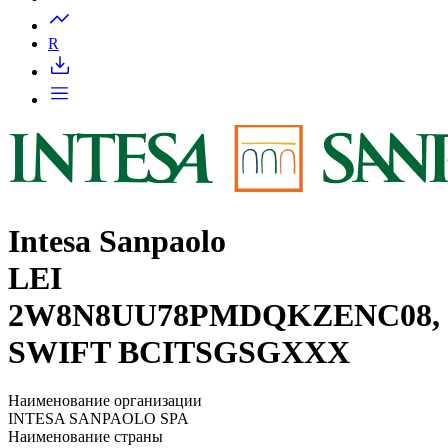
Запросить доступ
R
Intesa Sanpaolo
LEI
2W8N8UU78PMDQKZENC08,
SWIFT BCITSGSGXXX