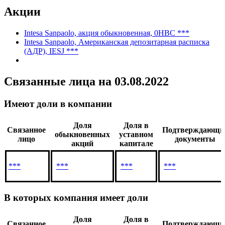
Fideuram
Показать все
Акции
Intesa Sanpaolo, акция обыкновенная, 0HBC ***
Intesa Sanpaolo, Американская депозитарная расписка
(АДР), IESJ ***
Связанные лица
на 03.08.2022
Имеют доли в компании
Доля
Доля в
Связанное
Подтверждающи
обыкновенных
уставном
лицо
документы
акций
капитале
***
***
***
***