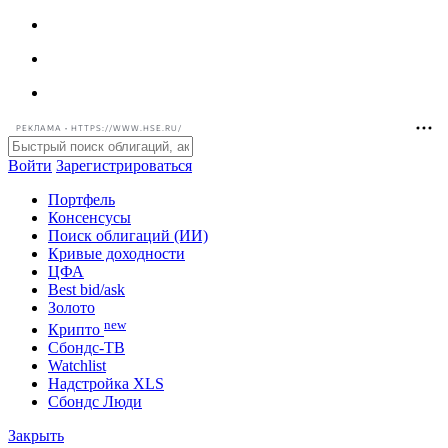
РЕКЛАМА • HTTPS://WWW.HSE.RU/
Войти
Зарегистрироваться
Портфель
Консенсусы
Поиск облигаций (ИИ)
Кривые доходности
ЦФА
Best bid/ask
Золото
new
Крипто
Сбондс-ТВ
Watchlist