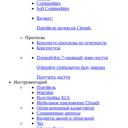
Commodities
Золото
Нефть
Бензин
Commodities
Soft Commodities
Виджет:
Портфели индексов Cbonds
Прогнозы
Консенсус-прогнозы по отчетности
Консенсусы
Попробуйте
7-дневный
демо-доступ
Откройте глобальную базу данных
Получить доступ
Инструментарий
Портфель
Watchlist
Надстройка XLS
Мобильное приложение Cbonds
Облигационный калькулятор