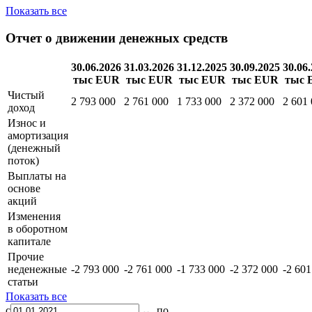
активы
Итого
оборотные
37 179 000
35 584 000
38 933 000
36 957 000
49 
активы
Показать все
Отчет о движении денежных средств
30.06.2026
31.03.2026
31.12.2025
30.09.2025
30.06
тыс EUR
тыс EUR
тыс EUR
тыс EUR
тыс 
Чистый
2 793 000
2 761 000
1 733 000
2 372 000
2 601
доход
Износ и
амортизация
(денежный
поток)
Выплаты на
основе
акций
Изменения
в оборотном
капитале
Прочие