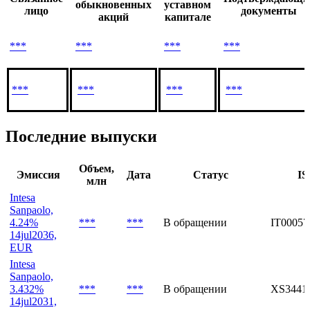
В которых компания имеет доли
Доля
Доля в
Связанное
Подтверждающи
обыкновенных
уставном
лицо
документы
акций
капитале
***
***
***
***
***
***
***
***
Последние выпуски
Объем,
Эмиссия
Дата
Статус
IS
млн
Intesa
Sanpaolo,
4.24%
***
***
В обращении
IT00057
14jul2036,
EUR