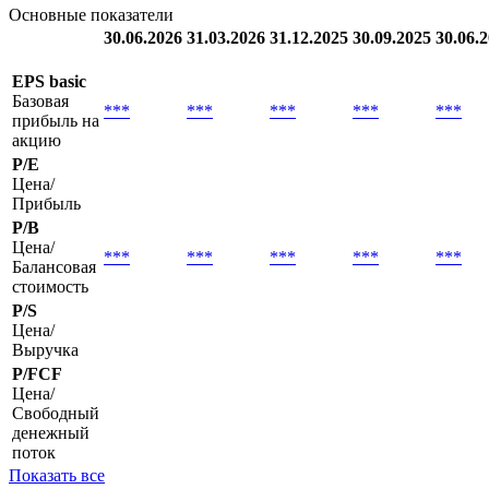
Квартальные
Годовые
Основные показатели
30.06.2026
31.03.2026
31.12.2025
30.09.2025
30.06.
EPS basic
Базовая
***
***
***
***
***
прибыль на
акцию
P/E
Цена/
Прибыль
P/B
Цена/
***
***
***
***
***
Балансовая
стоимость
P/S
Цена/
Выручка
P/FCF
Цена/
Свободный