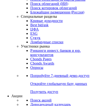
Облигации
Поиски
Поиск облигаций & Карты рынка
Поиск облигаций (ИИ)
Поиск котировок облигаций
Ближайшие размещения (Россия)
Специальные разделы
Кривые доходности
Best bid/ask
ЦФА
ESG
Сукук
Ломбардные списки
Участники рынка
Рэнкинги инвест. банков и юр.
консультантов
Cbonds Pages
Cbonds Awards
Опросы
Попробуйте
7-дневный
демо-доступ
Откройте глобальную базу данных