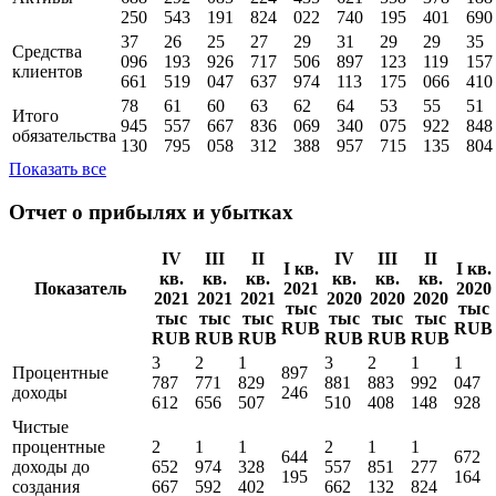
инвестиции
в лизинг
92
75
74
77
75
77
66
69
65
Активы
688
292
085
224
435
621
558
378
188
250
543
191
824
022
740
195
401
690
37
26
25
27
29
31
29
29
35
Средства
096
193
926
717
506
897
123
119
157
клиентов
661
519
047
637
974
113
175
066
410
78
61
60
63
62
64
53
55
51
Итого
945
557
667
836
069
340
075
922
848
обязательства
130
795
058
312
388
957
715
135
804
Показать все
Отчет о прибылях и убытках
IV
III
II
IV
III
II
I кв.
I кв.
кв.
кв.
кв.
кв.
кв.
кв.
Показатель
2021
2020
2021
2021
2021
2020
2020
2020
тыс
тыс
тыс
тыс
тыс
тыс
тыс
тыс
RUB
RUB
RUB
RUB
RUB
RUB
RUB
RUB
3
2
1
3
2
1
1
Процентные
897
787
771
829
881
883
992
047
доходы
246
612
656
507
510
408
148
928