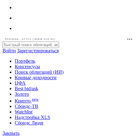
РЕКЛАМА • HTTPS://WWW.HSE.RU/
Войти
Зарегистрироваться
Портфель
Консенсусы
Поиск облигаций (ИИ)
Кривые доходности
ЦФА
Best bid/ask
Золото
new
Крипто
Сбондс-ТВ
Watchlist