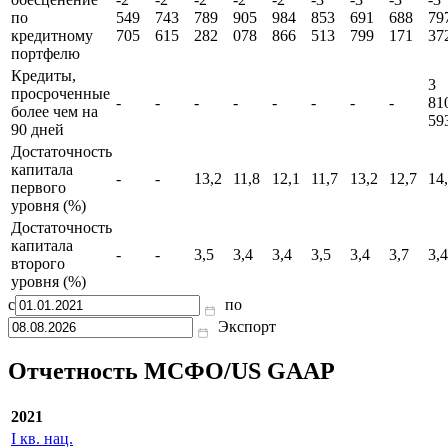
Кредитный
462
904
602
270
696
319
745
068
97
портфель
991
211
704
114
924
656
948
861
90
Резерв под
обесценение
-2
-2
-2
-2
-2
-3
-3
-3
-3
по
549
743
789
905
984
853
691
688
79
кредитному
705
615
282
078
866
513
799
171
37
портфелю
Кредиты,
3
просроченные
-
-
-
-
-
-
-
-
81
более чем на
59
90 дней
Достаточность
капитала
-
-
13,2
11,8
12,1
11,7
13,2
12,7
14
первого
уровня (%)
Достаточность
капитала
-
-
3,5
3,4
3,4
3,5
3,4
3,7
3,4
второго
уровня (%)
с
по
Экспорт
Отчетность МСФО/US GAAP