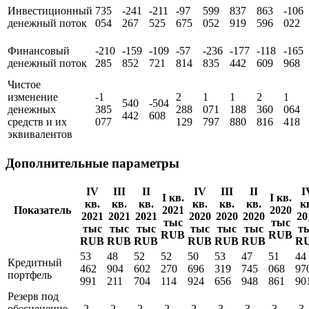
-1
1
2
1
1
Операционный
-183
709
528
754
036
443
615
336
денежный поток
362
580
403
728
205
618
829
408
Инвестиционный
735
-241
-211
-97
599
837
863
-106
денежный поток
054
267
525
675
052
919
596
022
Финансовый
-210
-159
-109
-57
-236
-177
-118
-165
денежный поток
285
852
721
814
835
442
609
968
Чистое
изменение
-1
2
1
1
2
1
540
-504
денежных
385
288
071
188
360
064
442
608
средств и их
077
129
797
880
816
418
эквивалентов
Дополнительные параметры
IV
III
II
IV
III
II
I
I кв.
I кв.
кв.
кв.
кв.
кв.
кв.
кв.
к
Показатель
2021
2020
2021
2021
2021
2020
2020
2020
20
тыс
тыс
тыс
тыс
тыс
тыс
тыс
тыс
т
RUB
RUB
RUB
RUB
RUB
RUB
RUB
RUB
R
53
48
52
52
50
53
47
51
44