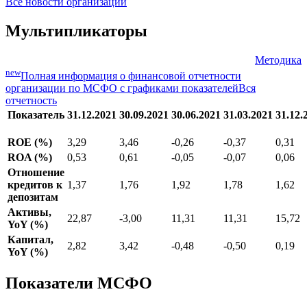
25.08.2021
Банк Интеза за 2 квартал 2021 года
Опубликованы показатели по МСФО эмитентов
27.02.2020
ВБРР, Банк Интеза
Все новости организации
Мультипликаторы
Методика
new
Полная информация о финансовой отчетности
организации по МСФО с графиками показателей
Вся
отчетность
Показатель
31.12.2021
30.09.2021
30.06.2021
31.03.2021
31.12.
ROE (%)
3,29
3,46
-0,26
-0,37
0,31
ROA (%)
0,53
0,61
-0,05
-0,07
0,06
Отношение
кредитов к
1,37
1,76
1,92
1,78
1,62
депозитам
Активы,
22,87
-3,00
11,31
11,31
15,72
YoY (%)
Капитал,
2,82
3,42
-0,48
-0,50
0,19
YoY (%)