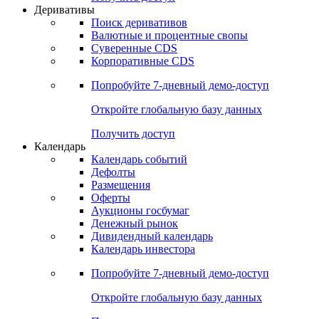
Откройте глобальную базу данных
Получить доступ
Деривативы
Поиск деривативов
Валютные и процентные свопы
Суверенные CDS
Корпоративные CDS
Попробуйте
7-дневный
демо-доступ
Откройте глобальную базу данных
Получить доступ
Календарь
Календарь событий
Дефолты
Размещения
Оферты
Аукционы госбумаг
Денежный рынок
Дивидендный календарь
Календарь инвестора