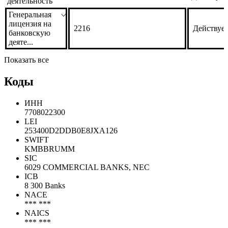
Брокерская
177-10794-100000
Действует
деятельность
Дилерская
177-10801-010000
Действует
деятельность
Генеральная
лицензия на
2216
Действуе
банковскую
деяте...
Показать все
Коды
ИНН
7708022300
LEI
253400D2DDB0E8JXA126
SWIFT
KMBBRUMM
SIC
6029 COMMERCIAL BANKS, NEC
ICB
8 300 Banks