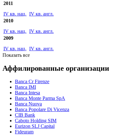
IV кв. нац.
IV кв. англ.
2012
IV кв. нац.
IV кв. англ.
2011
IV кв. нац.
IV кв. англ.
2010
IV кв. нац.
IV кв. англ.
2009
IV кв. нац.
IV кв. англ.
Показать все
Аффилированные организации
Banca Cr Firenze
Banca IMI
Banca Intesa
Banca Monte Parma SpA
Banca Nuova
Banca Popolare Di Vicenza
CIB Bank