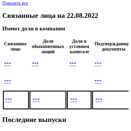
Caboto Holding SIM
Eurizon SLJ Capital
Fideuram
Показать все
Связанные лица
на 22.08.2022
Имеют доли в компании
Доля
Доля в
Связанное
Подтверждающи
обыкновенных
уставном
лицо
документы
акций
капитале
***
***
***
***
***
***
***
***
***
***