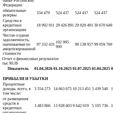
кредитной
организации в
4 465 156
4 355 871
4 669 760
5 367 598
Центральном
банке Российской
Федерации
обязательные
334 479
524 437
524 437
524 437
резервы
Средства в
кредитных
18 992 911
29 426 891
29 020 491
30 670 649
организациях
Чистая ссудная
задолженность,
102 995
оцениваемая по
97 332 431
99 138 957
99 059 769
900
амортизированной
стоимости
Отчет о финансовых результатах
тыс RUB
Показатель
01.04.2026
01.10.2025
01.07.2025
01.04.2025
0
ПРИБЫЛИ И УБЫТКИ
Процентные
доходы, всего, в
3 554 273
14 663 675
10 213 451
5 439 540
1
том числе: