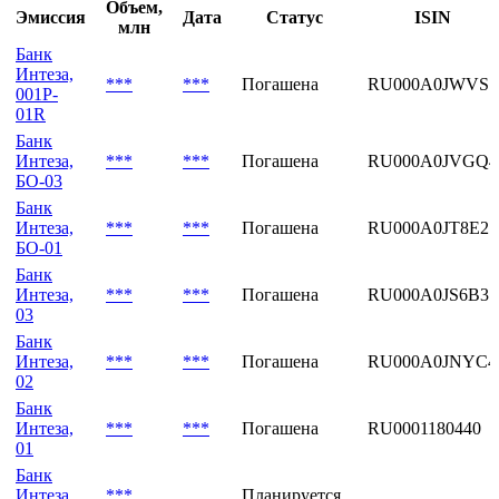
Последние выпуски
Объем,
Эмиссия
Дата
Статус
ISIN
млн
Банк
Интеза,
***
***
Погашена
RU000A0JWVS7
001P-
01R
Банк
Интеза,
***
***
Погашена
RU000A0JVGQ4
БО-03
Банк
Интеза,
***
***
Погашена
RU000A0JT8E2
БО-01
Банк
Интеза,
***
***
Погашена
RU000A0JS6B3
03
Банк
Интеза,
***
***
Погашена
RU000A0JNYC4
02
Банк