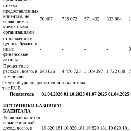
от размещения
средств в
3 483 866
13 928 603
9 642 019
5 105 736
1
кредитных
организациях
от ссуд,
предоставленных
клиентам, не
70 407
735 072
571 432
333 804
1
являющимся
кредитными
организациями
от вложений в
ценные бумаги и
иные
-
-
-
-
3
финансовые
активы
Процентные
расходы, всего, в
648 626
4 470 723
3 169 397
1 722 638
7
том числе:
Отчёт об уровне достаточности капитала
тыс RUB
Показатель
01.04.2026
01.10.2025
01.07.2025
01.04.2025
ИСТОЧНИКИ БАЗОВОГО
КАПИТАЛА