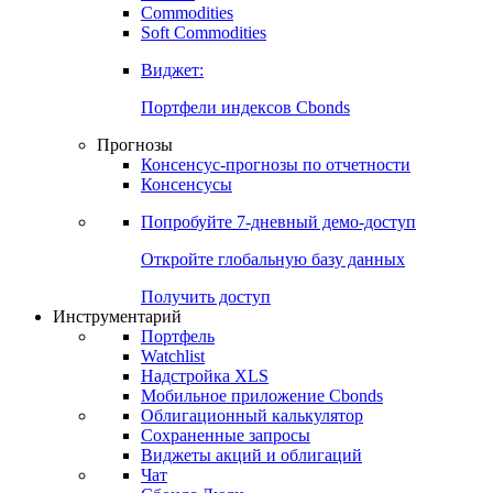
Commodities
Золото
Нефть
Бензин
Commodities
Soft Commodities
Виджет:
Портфели индексов Cbonds
Прогнозы
Консенсус-прогнозы по отчетности
Консенсусы
Попробуйте
7-дневный
демо-доступ
Откройте глобальную базу данных
Получить доступ
Инструментарий
Портфель
Watchlist
Надстройка XLS
Мобильное приложение Cbonds
Облигационный калькулятор