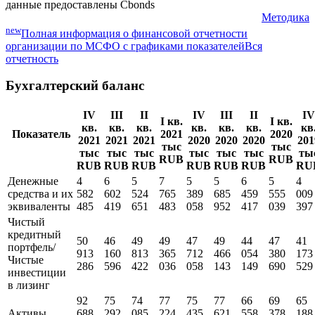
Показатели МСФО
данные предоставлены Cbonds
Методика
new
Полная информация о финансовой отчетности
организации по МСФО с графиками показателей
Вся
отчетность
Бухгалтерский баланс
IV
III
II
IV
III
II
IV
I кв.
I кв.
кв.
кв.
кв.
кв.
кв.
кв.
кв
Показатель
2021
2020
2021
2021
2021
2020
2020
2020
201
тыс
тыс
тыс
тыс
тыс
тыс
тыс
тыс
ты
RUB
RUB
RUB
RUB
RUB
RUB
RUB
RUB
RU
Денежные
4
6
5
7
5
5
6
5
4
средства и их
582
602
524
765
389
685
459
555
009
эквиваленты
485
419
651
483
058
952
417
039
397
Чистый
кредитный
50
46
49
49
47
49
44
47
41
портфель/
913
160
813
365
712
466
054
380
173
Чистые
286
596
422
036
058
143
149
690
529