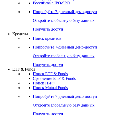
Получить доступ
Акции
Поиск акций
Дивидендный календарь
Российские IPO/SPO
Попробуйте
7-дневный
демо-доступ
Откройте глобальную базу данных
Получить доступ
Кредиты
Поиск кредитов
Попробуйте
7-дневный
демо-доступ
Откройте глобальную базу данных
Получить доступ
ETF & Funds
Поиск ETF & Funds
Сравнение ETF & Funds
Поиск ПИФ
Поиск Mutual Funds
Попробуйте
7-дневный
демо-доступ