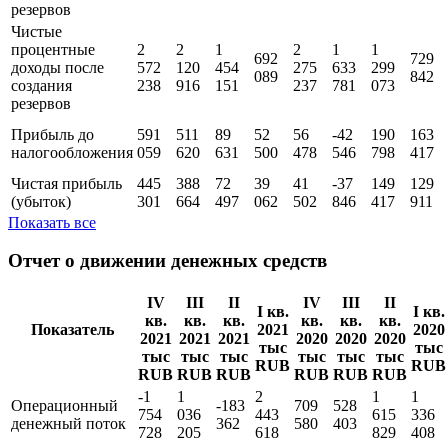
Чистые
процентные
2
1
1
2
1
1
644
672
доходы до
652
974
328
557
851
277
195
164
создания
667
592
402
662
132
824
резервов
Чистые
процентные
2
2
1
2
1
1
692
729
доходы поcле
572
120
454
275
633
299
089
842
создания
238
916
151
237
781
073
резервов
Прибыль до
591
511
89
52
56
-42
190
163
налогообложения
059
620
631
500
478
546
798
417
Чистая прибыль
445
388
72
39
41
-37
149
129
(убыток)
301
664
497
062
502
846
417
911
Показать все
Отчет о движении денежных средств
IV
III
II
IV
III
II
I кв.
I кв.
кв.
кв.
кв.
кв.
кв.
кв.
Показатель
2021
2020
2021
2021
2021
2020
2020
2020
тыс
тыс
тыс
тыс
тыс
тыс
тыс
тыс
RUB
RUB
RUB
RUB
RUB
RUB
RUB
RUB