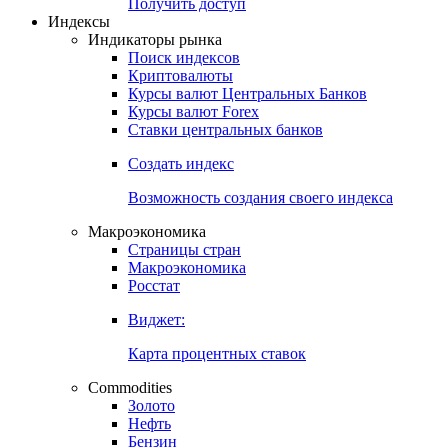
Попробуйте
7-дневный
демо-доступ
Откройте глобальную базу данных
Получить доступ
Индексы
Индикаторы рынка
Поиск индексов
Криптовалюты
Курсы валют Центральных Банков
Курсы валют Forex
Ставки центральных банков
Создать индекс
Возможность создания своего индекса
Макроэкономика
Страницы стран
Макроэкономика
Росстат
Виджет:
Карта процентных ставок