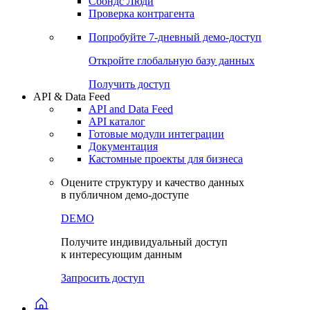
Сохраненные запросы
Виджеты акций и облигаций
Чат
Сбондс Люди
Проверка контрагента
Попробуйте
7-дневный
демо-доступ
Откройте глобальную базу данных
Получить доступ
API & Data Feed
API and Data Feed
API каталог
Готовые модули интеграции
Документация
Кастомные проекты для бизнеса
Оцените структуру и качество данных
в публичном демо-доступе
DEMO
Получите индивидуальный доступ
к интересующим данным