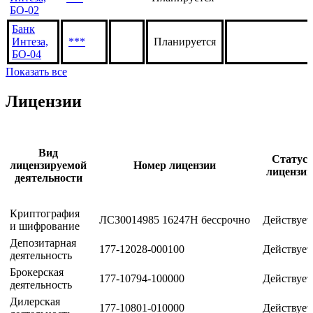
Интеза,
***
***
Погашена
RU0001180440
01
Банк
Интеза,
***
Планируется
БО-02
Банк
Интеза,
***
Планируется
БО-04
Показать все
Лицензии
Вид
Статус
лицензируемой
Номер лицензии
лицензии
деятельности
Криптография
ЛСЗ0014985 16247Н бессрочно
Действует
и шифрование
Депозитарная
177-12028-000100
Действует
деятельность