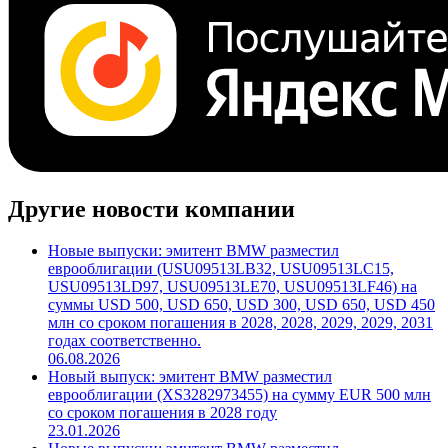
Другие новости компании
Новые выпуски: эмитент BMW разместил
еврооблигации (USU09513LB32, USU09513LC15,
USU09513LD97, USU09513LE70, USU09513LF46) на
суммы USD 500, USD 650, USD 300, USD 650, USD 450
млн со сроком погашения в 2028, 2028, 2029, 2029, 2031
годах соответственно.
06.08.2026
Новый выпуск: эмитент BMW разместил
еврооблигации (XS3282973455) на сумму EUR 500 млн
со сроком погашения в 2028 году
23.01.2026