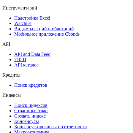
Инструментарий
Надстройка Excel
Watchlist
Виджеты акций и облигаций
Мобильное приложение Cbonds
API
API and Data Feed
710-П
API каталог
Кредиты
Поиск кредитов
Индексы
Поиск индексов
Страницы стран
Создать индекс
Консенсусы
Консенсус-прогнозы по отчетности
Макроэкономика