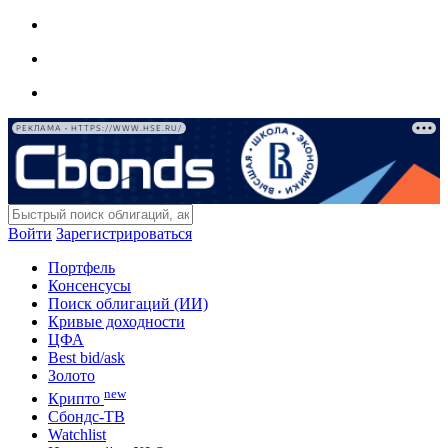
РЕКЛАМА • HTTPS://WWW.HSE.RU/
Войти
Зарегистрироваться
Портфель
Консенсусы
Поиск облигаций (ИИ)
Кривые доходности
ЦФА
Best bid/ask
Золото
new
Крипто
Сбондс-ТВ
Watchlist