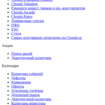
Cbonds Valuation
Рэнкинги инвест. банков и юр. консультантов
Cbonds Awards
Cbonds Pages
Ломбардные списки
ЦФА
ESG
Сукук
Самые популярные облигации на Cbonds.ru
Акции
Поиск акций
Дивидендный календарь
Календарь
Календарь событий
Дефолты
Размещения
Оферты
Аукционы госбумаг
Денежный рынок
Дивидендный календарь
Календарь инвестора