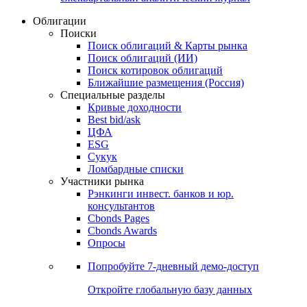
Облигации
Поиски
Поиск облигаций & Карты рынка
Поиск облигаций (ИИ)
Поиск котировок облигаций
Ближайшие размещения (Россия)
Специальные разделы
Кривые доходности
Best bid/ask
ЦФА
ESG
Сукук
Ломбардные списки
Участники рынка
Рэнкинги инвест. банков и юр.
консультантов
Cbonds Pages
Cbonds Awards
Опросы
Попробуйте
7-дневный
демо-доступ
Откройте глобальную базу данных