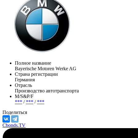
Полное название
Bayerische Motoren Werke AG
Страна регистрации
Германия
Отрасль
Производство автотранспорта
М/S&P/F
***
/
***
/
***
Поделиться
Cbonds.TV