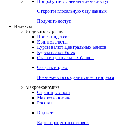
Попробуйте
7-дневный
демо-доступ
Откройте глобальную базу данных
Получить доступ
Индексы
Индикаторы рынка
Поиск индексов
Криптовалюты
Курсы валют Центральных Банков
Курсы валют Forex
Ставки центральных банков
Создать индекс
Возможность создания своего индекса
Макроэкономика
Страницы стран
Макроэкономика
Росстат
Виджет:
Карта процентных ставок