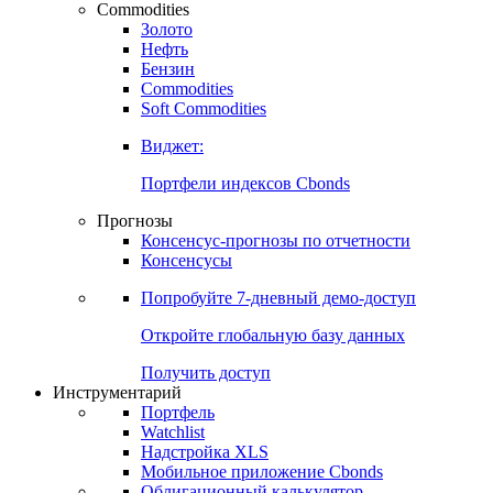
Commodities
Золото
Нефть
Бензин
Commodities
Soft Commodities
Виджет:
Портфели индексов Cbonds
Прогнозы
Консенсус-прогнозы по отчетности
Консенсусы
Попробуйте
7-дневный
демо-доступ
Откройте глобальную базу данных
Получить доступ
Инструментарий
Портфель
Watchlist
Надстройка XLS
Мобильное приложение Cbonds
Облигационный калькулятор