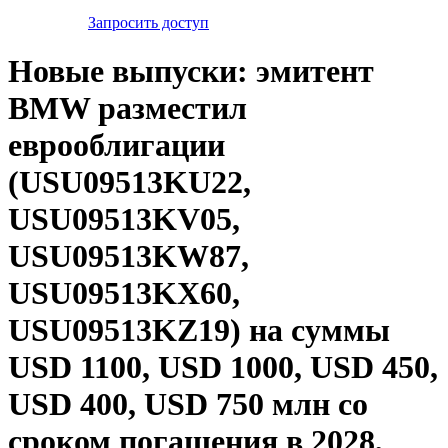
Запросить доступ
Новые выпуски: эмитент
BMW разместил
еврооблигации
(USU09513KU22,
USU09513KV05,
USU09513KW87,
USU09513KX60,
USU09513KZ19) на суммы
USD 1100, USD 1000, USD 450,
USD 400, USD 750 млн со
сроком погашения в 2028,