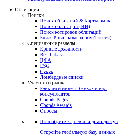
Облигации
Поиски
Поиск облигаций & Карты рынка
Поиск облигаций (ИИ)
Поиск котировок облигаций
Ближайшие размещения (Россия)
Специальные разделы
Кривые доходности
Best bid/ask
ЦФА
ESG
Сукук
Ломбардные списки
Участники рынка
Рэнкинги инвест. банков и юр.
консультантов
Cbonds Pages
Cbonds Awards
Опросы
Попробуйте
7-дневный
демо-доступ
Откройте глобальную базу данных