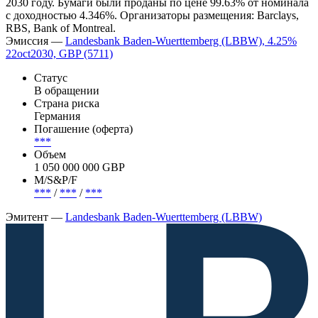
2030 году. Бумаги были проданы по цене 99.63% от номинала
с доходностью 4.346%. Организаторы размещения: Barclays,
RBS, Bank of Montreal.
Эмиссия —
Landesbank Baden-Wuerttemberg (LBBW), 4.25%
22oct2030, GBP (5711)
Статус
В обращении
Страна риска
Германия
Погашение (оферта)
***
Объем
1 050 000 000 GBP
М/S&P/F
***
/
***
/
***
Эмитент —
Landesbank Baden-Wuerttemberg (LBBW)