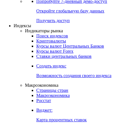
Попробуйте
7-дневный
демо-доступ
Откройте глобальную базу данных
Получить доступ
Индексы
Индикаторы рынка
Поиск индексов
Криптовалюты
Курсы валют Центральных Банков
Курсы валют Forex
Ставки центральных банков
Создать индекс
Возможность создания своего индекса
Макроэкономика
Страницы стран
Макроэкономика
Росстат
Виджет:
Карта процентных ставок