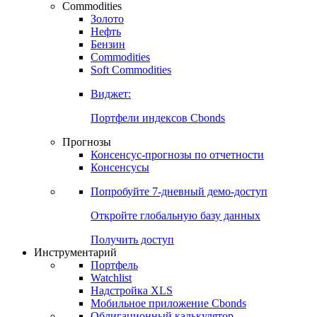
Commodities
Золото
Нефть
Бензин
Commodities
Soft Commodities
Виджет:
Портфели индексов Cbonds
Прогнозы
Консенсус-прогнозы по отчетности
Консенсусы
Попробуйте
7-дневный
демо-доступ
Откройте глобальную базу данных
Получить доступ
Инструментарий
Портфель
Watchlist
Надстройка XLS
Мобильное приложение Cbonds
Облигационный калькулятор