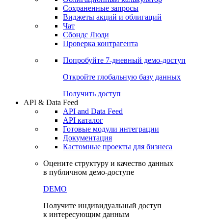
Сохраненные запросы
Виджеты акций и облигаций
Чат
Сбондс Люди
Проверка контрагента
Попробуйте
7-дневный
демо-доступ
Откройте глобальную базу данных
Получить доступ
API & Data Feed
API and Data Feed
API каталог
Готовые модули интеграции
Документация
Кастомные проекты для бизнеса
Оцените структуру и качество данных
в публичном демо-доступе
DEMO
Получите индивидуальный доступ
к интересующим данным