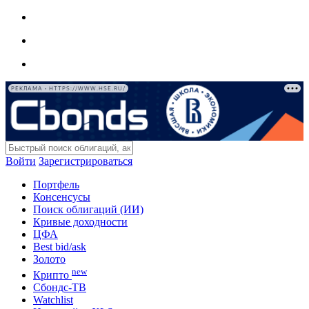
РЕКЛАМА • HTTPS://WWW.HSE.RU/
Войти
Зарегистрироваться
Портфель
Консенсусы
Поиск облигаций (ИИ)
Кривые доходности
ЦФА
Best bid/ask
Золото
new
Крипто
Сбондс-ТВ
Watchlist