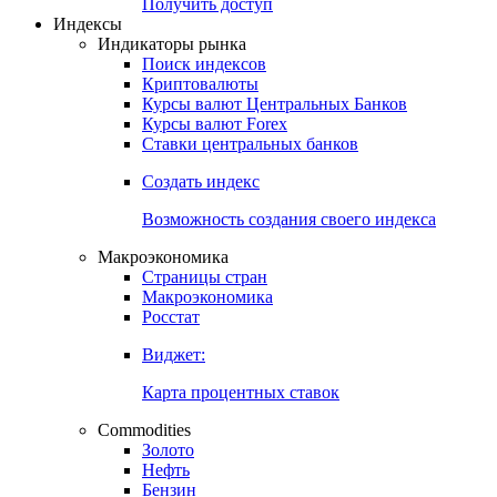
Попробуйте
7-дневный
демо-доступ
Откройте глобальную базу данных
Получить доступ
Индексы
Индикаторы рынка
Поиск индексов
Криптовалюты
Курсы валют Центральных Банков
Курсы валют Forex
Ставки центральных банков
Создать индекс
Возможность создания своего индекса
Макроэкономика
Страницы стран
Макроэкономика
Росстат
Виджет:
Карта процентных ставок