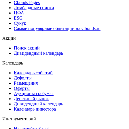
Cbonds Estimation Onshore
Cbonds Valuation
Рэнкинги инвест. банков и юр. консультантов
Cbonds Awards
Cbonds Pages
Ломбардные списки
ЦФА
ESG
Сукук
Самые популярные облигации на Cbonds.ru
Акции
Поиск акций
Дивидендный календарь
Календарь
Календарь событий
Дефолты
Размещения
Оферты
Аукционы госбумаг
Денежный рынок
Дивидендный календарь
Календарь инвестора