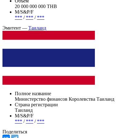
Таиланд
Погашение (оферта)
***
Объем
20 000 000 000 THB
М/S&P/F
***
/
***
/
***
Эмитент —
Таиланд
Полное название
Министерство финансов Королевства Таиланд
Страна регистрации
Таиланд
М/S&P/F