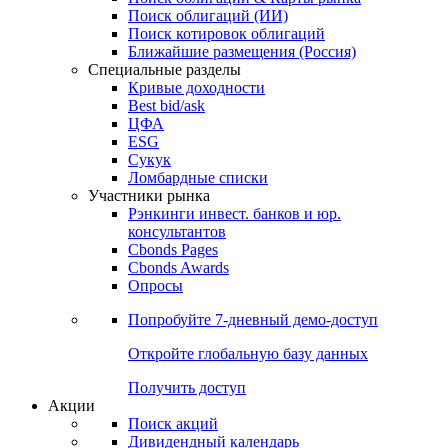
Облигации
Поиски
Поиск облигаций & Карты рынка
Поиск облигаций (ИИ)
Поиск котировок облигаций
Ближайшие размещения (Россия)
Специальные разделы
Кривые доходности
Best bid/ask
ЦФА
ESG
Сукук
Ломбардные списки
Участники рынка
Рэнкинги инвест. банков и юр.
консультантов
Cbonds Pages
Cbonds Awards
Опросы
Попробуйте
7-дневный
демо-доступ
Откройте глобальную базу данных