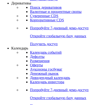
Откройте глобальную базу данных
Получить доступ
Деривативы
Поиск деривативов
Валютные и процентные свопы
Суверенные CDS
Корпоративные CDS
Попробуйте
7-дневный
демо-доступ
Откройте глобальную базу данных
Получить доступ
Календарь
Календарь событий
Дефолты
Размещения
Оферты
Аукционы госбумаг
Денежный рынок
Дивидендный календарь
Календарь инвестора