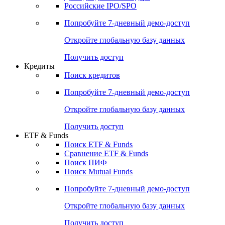
Получить доступ
Акции
Поиск акций
Дивидендный календарь
Российские IPO/SPO
Попробуйте
7-дневный
демо-доступ
Откройте глобальную базу данных
Получить доступ
Кредиты
Поиск кредитов
Попробуйте
7-дневный
демо-доступ
Откройте глобальную базу данных
Получить доступ
ETF & Funds
Поиск ETF & Funds
Сравнение ETF & Funds
Поиск ПИФ
Поиск Mutual Funds
Попробуйте
7-дневный
демо-доступ