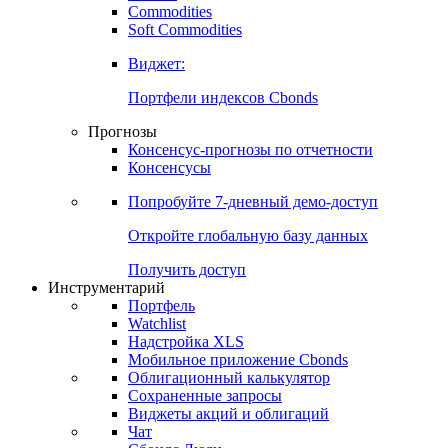
Commodities
Золото
Нефть
Бензин
Commodities
Soft Commodities
Виджет:
Портфели индексов Cbonds
Прогнозы
Консенсус-прогнозы по отчетности
Консенсусы
Попробуйте
7-дневный
демо-доступ
Откройте глобальную базу данных
Получить доступ
Инструментарий
Портфель
Watchlist
Надстройка XLS
Мобильное приложение Cbonds
Облигационный калькулятор