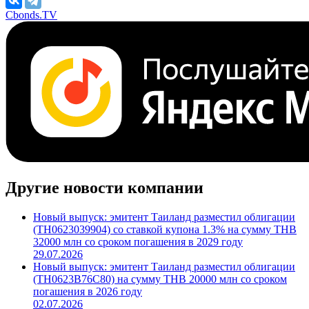
***
/
***
/
***
Поделиться
Cbonds.TV
Другие новости компании
Новый выпуск: эмитент Таиланд разместил облигации
(TH0623039904) со ставкой купона 1.3% на сумму THB
32000 млн со сроком погашения в 2029 году
29.07.2026