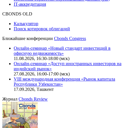
Описание процессов жизненного цикла сайта
Оферта для физических лиц
|
Скачать в pdf
Оферта для юридических лиц
|
Скачать в pdf
Политика обработки персональных данных (pdf)
IT-аккредитация
CBONDS OLD
Калькулятор
Поиск котировок облигаций
Ближайшие конференции
Cbonds Congress
Онлайн-семинар «Новый стандарт инвестиций в
офисную недвижимость»
11.08.2026, 16:30-18:00 (мск)
Онлайн-семинар «Доступ иностранных инвесторов на
индийский рынок»
27.08.2026, 16:00-17:00 (мск)
VIII международная конференция «Рынок капитала
Республики Узбекистан»
17.09.2026, Ташкент
Журнал
Cbonds Review