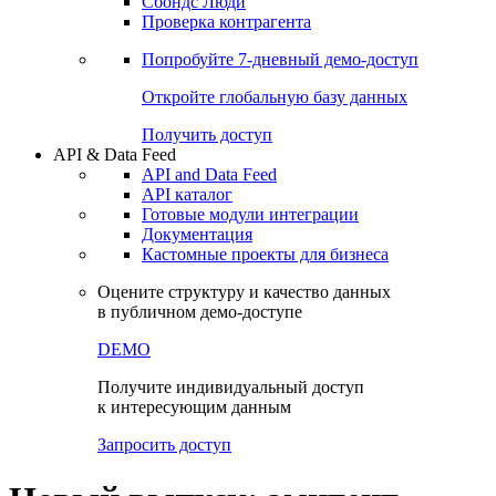
Сохраненные запросы
Виджеты акций и облигаций
Чат
Сбондс Люди
Проверка контрагента
Попробуйте
7-дневный
демо-доступ
Откройте глобальную базу данных
Получить доступ
API & Data Feed
API and Data Feed
API каталог
Готовые модули интеграции
Документация
Кастомные проекты для бизнеса
Оцените структуру и качество данных
в публичном демо-доступе
DEMO
Получите индивидуальный доступ
к интересующим данным