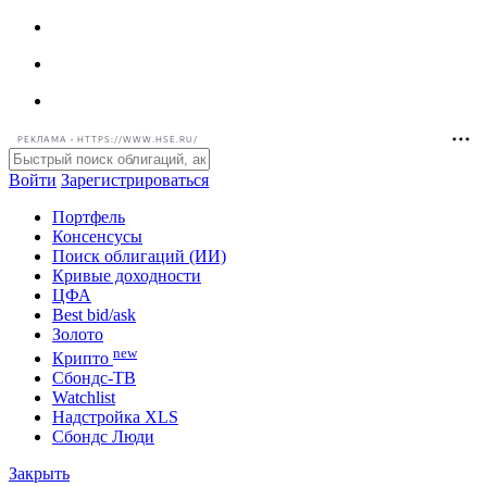
РЕКЛАМА • HTTPS://WWW.HSE.RU/
Войти
Зарегистрироваться
Портфель
Консенсусы
Поиск облигаций (ИИ)
Кривые доходности
ЦФА
Best bid/ask
Золото
new
Крипто
Сбондс-ТВ
Watchlist