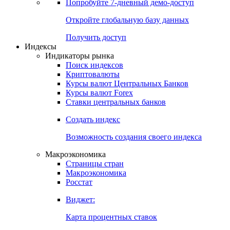
Попробуйте
7-дневный
демо-доступ
Откройте глобальную базу данных
Получить доступ
Индексы
Индикаторы рынка
Поиск индексов
Криптовалюты
Курсы валют Центральных Банков
Курсы валют Forex
Ставки центральных банков
Создать индекс
Возможность создания своего индекса
Макроэкономика
Страницы стран
Макроэкономика
Росстат
Виджет:
Карта процентных ставок