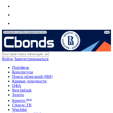
РЕКЛАМА • HTTPS://WWW.HSE.RU/
Войти
Зарегистрироваться
Портфель
Консенсусы
Поиск облигаций (ИИ)
Кривые доходности
ЦФА
Best bid/ask
Золото
new
Крипто
Сбондс-ТВ
Watchlist