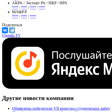
АКРА / Эксперт РА / НКР / НРА
***
/
***
/
***
/
***
М/S&P/F
***
/
***
/
***
Поделиться
Cbonds.TV
Другие новости компании
Объявлены победители VII конкурса студенческих работ