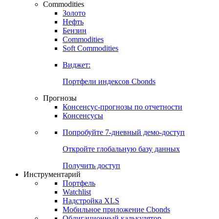
Commodities
Золото
Нефть
Бензин
Commodities
Soft Commodities
Виджет:
Портфели индексов Cbonds
Прогнозы
Консенсус-прогнозы по отчетности
Консенсусы
Попробуйте
7-дневный
демо-доступ
Откройте глобальную базу данных
Получить доступ
Инструментарий
Портфель
Watchlist
Надстройка XLS
Мобильное приложение Cbonds
Облигационный калькулятор