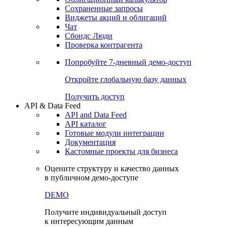
Сохраненные запросы
Виджеты акций и облигаций
Чат
Сбондс Люди
Проверка контрагента
Попробуйте
7-дневный
демо-доступ
Откройте глобальную базу данных
Получить доступ
API & Data Feed
API and Data Feed
API каталог
Готовые модули интеграции
Документация
Кастомные проекты для бизнеса
Оцените структуру и качество данных
в публичном демо-доступе
DEMO
Получите индивидуальный доступ
к интересующим данным