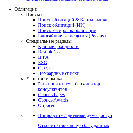
Облигации
Поиски
Поиск облигаций & Карты рынка
Поиск облигаций (ИИ)
Поиск котировок облигаций
Ближайшие размещения (Россия)
Специальные разделы
Кривые доходности
Best bid/ask
ЦФА
ESG
Сукук
Ломбардные списки
Участники рынка
Рэнкинги инвест. банков и юр.
консультантов
Cbonds Pages
Cbonds Awards
Опросы
Попробуйте
7-дневный
демо-доступ
Откройте глобальную базу данных