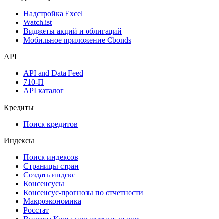
Надстройка Excel
Watchlist
Виджеты акций и облигаций
Мобильное приложение Cbonds
API
API and Data Feed
710-П
API каталог
Кредиты
Поиск кредитов
Индексы
Поиск индексов
Страницы стран
Создать индекс
Консенсусы
Консенсус-прогнозы по отчетности
Макроэкономика
Росстат
Виджет: Карта процентных ставок