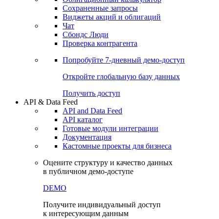
Сохраненные запросы
Виджеты акций и облигаций
Чат
Сбондс Люди
Проверка контрагента
Попробуйте
7-дневный
демо-доступ
Откройте глобальную базу данных
Получить доступ
API & Data Feed
API and Data Feed
API каталог
Готовые модули интеграции
Документация
Кастомные проекты для бизнеса
Оцените структуру и качество данных
в публичном демо-доступе
DEMO
Получите индивидуальный доступ
к интересующим данным