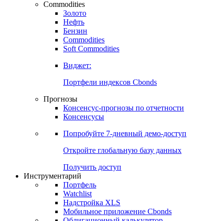
Commodities
Золото
Нефть
Бензин
Commodities
Soft Commodities
Виджет:
Портфели индексов Cbonds
Прогнозы
Консенсус-прогнозы по отчетности
Консенсусы
Попробуйте
7-дневный
демо-доступ
Откройте глобальную базу данных
Получить доступ
Инструментарий
Портфель
Watchlist
Надстройка XLS
Мобильное приложение Cbonds
Облигационный калькулятор