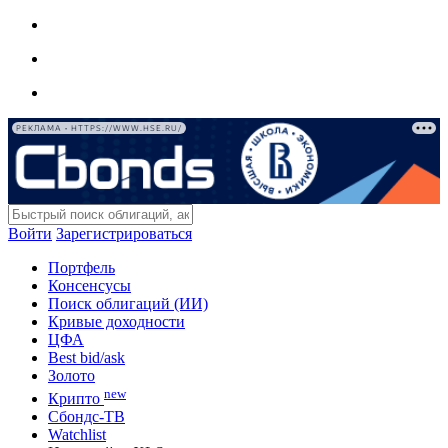
РЕКЛАМА • HTTPS://WWW.HSE.RU/
Войти
Зарегистрироваться
Портфель
Консенсусы
Поиск облигаций (ИИ)
Кривые доходности
ЦФА
Best bid/ask
Золото
new
Крипто
Сбондс-ТВ
Watchlist