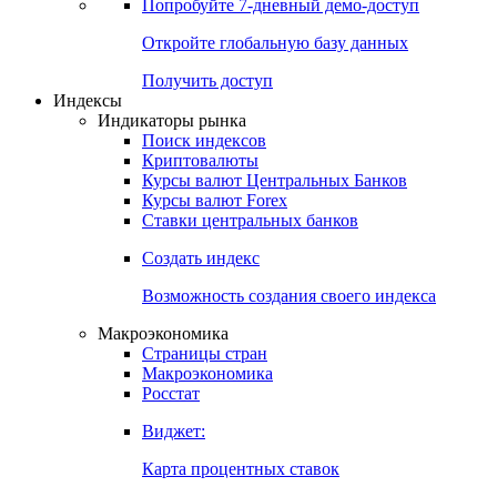
Попробуйте
7-дневный
демо-доступ
Откройте глобальную базу данных
Получить доступ
Индексы
Индикаторы рынка
Поиск индексов
Криптовалюты
Курсы валют Центральных Банков
Курсы валют Forex
Ставки центральных банков
Создать индекс
Возможность создания своего индекса
Макроэкономика
Страницы стран
Макроэкономика
Росстат
Виджет:
Карта процентных ставок