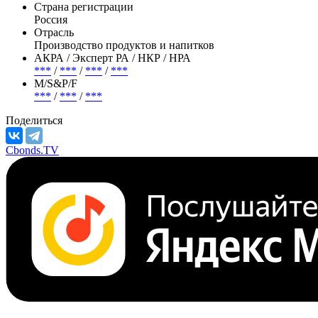
Страна регистрации
Россия
Отрасль
Производство продуктов и напитков
АКРА / Эксперт РА / НКР / НРА
***
/
***
/
***
/
***
М/S&P/F
***
/
***
/
***
Поделиться
Cbonds.TV