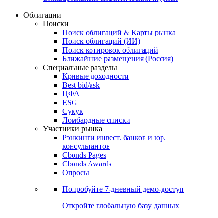
Облигации
Поиски
Поиск облигаций & Карты рынка
Поиск облигаций (ИИ)
Поиск котировок облигаций
Ближайшие размещения (Россия)
Специальные разделы
Кривые доходности
Best bid/ask
ЦФА
ESG
Сукук
Ломбардные списки
Участники рынка
Рэнкинги инвест. банков и юр.
консультантов
Cbonds Pages
Cbonds Awards
Опросы
Попробуйте
7-дневный
демо-доступ
Откройте глобальную базу данных