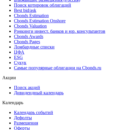
Поиск котировок облигаций
Best bid/ask
Cbonds Estimation
Cbonds Estimation Onshore
Cbonds Valuation
Рэнкинги инвест. банков и юр. консультантов
Cbonds Awards
Cbonds Pages
Ломбардные списки
ЦФА
ESG
Сукук
Самые популярные облигации на Cbonds.ru
Акции
Поиск акций
Дивидендный календарь
Календарь
Календарь событий
Дефолты
Размещения
Оферты