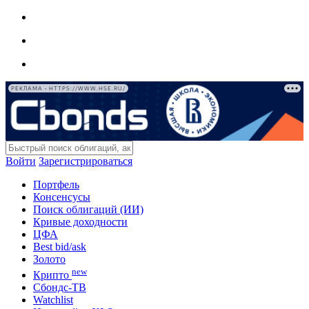
РЕКЛАМА • HTTPS://WWW.HSE.RU/
Войти
Зарегистрироваться
Портфель
Консенсусы
Поиск облигаций (ИИ)
Кривые доходности
ЦФА
Best bid/ask
Золото
new
Крипто
Сбондс-ТВ
Watchlist