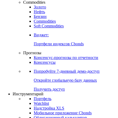
Commodities
Золото
Нефть
Бензин
Commodities
Soft Commodities
Виджет:
Портфели индексов Cbonds
Прогнозы
Консенсус-прогнозы по отчетности
Консенсусы
Попробуйте
7-дневный
демо-доступ
Откройте глобальную базу данных
Получить доступ
Инструментарий
Портфель
Watchlist
Надстройка XLS
Мобильное приложение Cbonds
Облигационный калькулятор