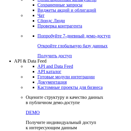
Сохраненные запросы
Виджеты акций и облигаций
Чат
Сбондс Люди
Проверка контрагента
Попробуйте
7-дневный
демо-доступ
Откройте глобальную базу данных
Получить доступ
API & Data Feed
API and Data Feed
API каталог
Готовые модули интеграции
Документация
Кастомные проекты для бизнеса
Оцените структуру и качество данных
в публичном демо-доступе
DEMO
Получите индивидуальный доступ
к интересующим данным