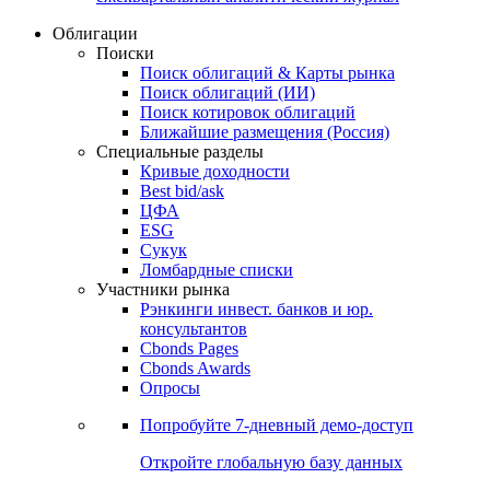
Облигации
Поиски
Поиск облигаций & Карты рынка
Поиск облигаций (ИИ)
Поиск котировок облигаций
Ближайшие размещения (Россия)
Специальные разделы
Кривые доходности
Best bid/ask
ЦФА
ESG
Сукук
Ломбардные списки
Участники рынка
Рэнкинги инвест. банков и юр.
консультантов
Cbonds Pages
Cbonds Awards
Опросы
Попробуйте
7-дневный
демо-доступ
Откройте глобальную базу данных