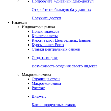
Попробуйте
7-дневный
демо-доступ
Откройте глобальную базу данных
Получить доступ
Индексы
Индикаторы рынка
Поиск индексов
Криптовалюты
Курсы валют Центральных Банков
Курсы валют Forex
Ставки центральных банков
Создать индекс
Возможность создания своего индекса
Макроэкономика
Страницы стран
Макроэкономика
Росстат
Виджет:
Карта процентных ставок