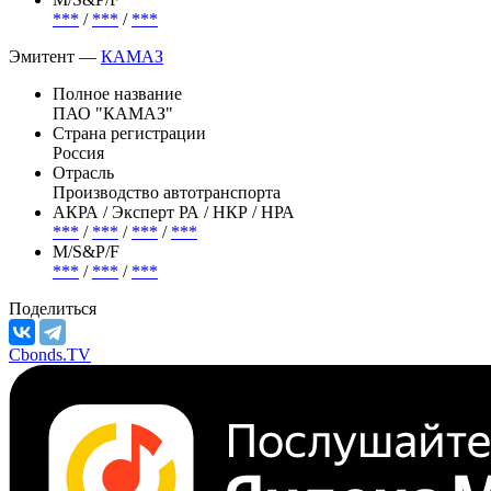
***
/
***
/
***
Эмитент —
КАМАЗ
Полное название
ПАО "КАМАЗ"
Страна регистрации
Россия
Отрасль
Производство автотранспорта
АКРА / Эксперт РА / НКР / НРА
***
/
***
/
***
/
***
М/S&P/F
***
/
***
/
***
Поделиться
Cbonds.TV