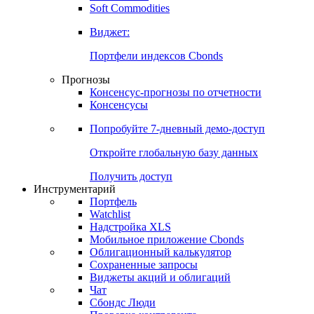
Soft Commodities
Виджет:
Портфели индексов Cbonds
Прогнозы
Консенсус-прогнозы по отчетности
Консенсусы
Попробуйте
7-дневный
демо-доступ
Откройте глобальную базу данных
Получить доступ
Инструментарий
Портфель
Watchlist
Надстройка XLS
Мобильное приложение Cbonds
Облигационный калькулятор
Сохраненные запросы
Виджеты акций и облигаций
Чат
Сбондс Люди