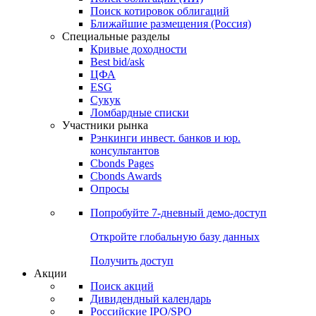
Поиск котировок облигаций
Ближайшие размещения (Россия)
Специальные разделы
Кривые доходности
Best bid/ask
ЦФА
ESG
Сукук
Ломбардные списки
Участники рынка
Рэнкинги инвест. банков и юр.
консультантов
Cbonds Pages
Cbonds Awards
Опросы
Попробуйте
7-дневный
демо-доступ
Откройте глобальную базу данных
Получить доступ
Акции
Поиск акций
Дивидендный календарь
Российские IPO/SPO