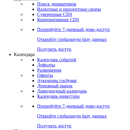
Поиск деривативов
Валютные и процентные свопы
Суверенные CDS
Корпоративные CDS
Попробуйте
7-дневный
демо-доступ
Откройте глобальную базу данных
Получить доступ
Календарь
Календарь событий
Дефолты
Размещения
Оферты
Аукционы госбумаг
Денежный рынок
Дивидендный календарь
Календарь инвестора
Попробуйте
7-дневный
демо-доступ
Откройте глобальную базу данных
Получить доступ