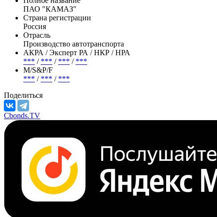
Полное название
ПАО "КАМАЗ"
Страна регистрации
Россия
Отрасль
Производство автотранспорта
АКРА / Эксперт РА / НКР / НРА
***
/
***
/
***
/
***
М/S&P/F
***
/
***
/
***
Поделиться
Cbonds.TV