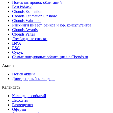
Поиск котировок облигаций
Best bid/ask
Cbonds Estimation
Cbonds Estimation Onshore
Cbonds Valuation
Рэнкинги инвест. банков и юр. консультантов
Cbonds Awards
Cbonds Pages
Ломбардные списки
ЦФА
ESG
Сукук
Самые популярные облигации на Cbonds.ru
Акции
Поиск акций
Дивидендный календарь
Календарь
Календарь событий
Дефолты
Размещения
Оферты