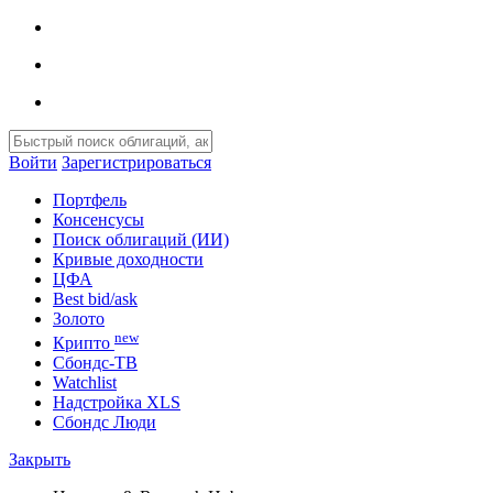
Войти
Зарегистрироваться
Портфель
Консенсусы
Поиск облигаций (ИИ)
Кривые доходности
ЦФА
Best bid/ask
Золото
new
Крипто
Сбондс-ТВ
Watchlist
Надстройка XLS
Сбондс Люди
Закрыть