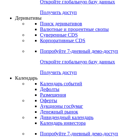
Откройте глобальную базу данных
Получить доступ
Деривативы
Поиск деривативов
Валютные и процентные свопы
Суверенные CDS
Корпоративные CDS
Попробуйте
7-дневный
демо-доступ
Откройте глобальную базу данных
Получить доступ
Календарь
Календарь событий
Дефолты
Размещения
Оферты
Аукционы госбумаг
Денежный рынок
Дивидендный календарь
Календарь инвестора
Попробуйте
7-дневный
демо-доступ