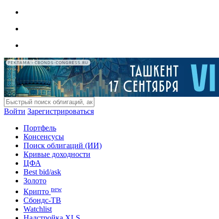
РЕКЛАМА • CBONDS-CONGRESS.RU
Войти
Зарегистрироваться
Портфель
Консенсусы
Поиск облигаций (ИИ)
Кривые доходности
ЦФА
Best bid/ask
Золото
new
Крипто
Сбондс-ТВ
Watchlist
Надстройка XLS