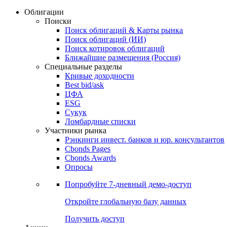
Облигации
Поиски
Поиск облигаций & Карты рынка
Поиск облигаций (ИИ)
Поиск котировок облигаций
Ближайшие размещения (Россия)
Специальные разделы
Кривые доходности
Best bid/ask
ЦФА
ESG
Сукук
Ломбардные списки
Участники рынка
Рэнкинги инвест. банков и юр. консультантов
Cbonds Pages
Cbonds Awards
Опросы
Попробуйте
7-дневный
демо-доступ
Откройте глобальную базу данных
Получить доступ