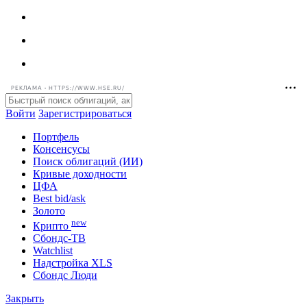
РЕКЛАМА • HTTPS://WWW.HSE.RU/
Войти
Зарегистрироваться
Портфель
Консенсусы
Поиск облигаций (ИИ)
Кривые доходности
ЦФА
Best bid/ask
Золото
new
Крипто
Сбондс-ТВ
Watchlist
Надстройка XLS
Сбондс Люди
Закрыть