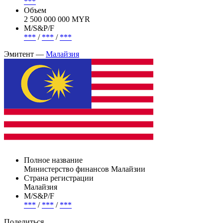
***
Объем
2 500 000 000 MYR
М/S&P/F
***
/
***
/
***
Эмитент —
Малайзия
Полное название
Министерство финансов Малайзии
Страна регистрации
Малайзия
М/S&P/F
***
/
***
/
***
Поделиться