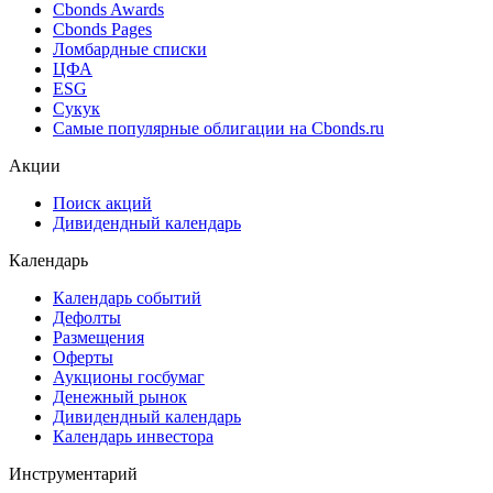
Cbonds Awards
Cbonds Pages
Ломбардные списки
ЦФА
ESG
Сукук
Самые популярные облигации на Cbonds.ru
Акции
Поиск акций
Дивидендный календарь
Календарь
Календарь событий
Дефолты
Размещения
Оферты
Аукционы госбумаг
Денежный рынок
Дивидендный календарь
Календарь инвестора
Инструментарий