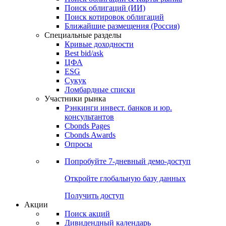
Поиск облигаций (ИИ)
Поиск котировок облигаций
Ближайшие размещения (Россия)
Специальные разделы
Кривые доходности
Best bid/ask
ЦФА
ESG
Сукук
Ломбардные списки
Участники рынка
Рэнкинги инвест. банков и юр.
консультантов
Cbonds Pages
Cbonds Awards
Опросы
Попробуйте
7-дневный
демо-доступ
Откройте глобальную базу данных
Получить доступ
Акции
Поиск акций
Дивидендный календарь