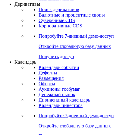
Деривативы
Поиск деривативов
Валютные и процентные свопы
Суверенные CDS
Корпоративные CDS
Попробуйте
7-дневный
демо-доступ
Откройте глобальную базу данных
Получить доступ
Календарь
Календарь событий
Дефолты
Размещения
Оферты
Аукционы госбумаг
Денежный рынок
Дивидендный календарь
Календарь инвестора
Попробуйте
7-дневный
демо-доступ
Откройте глобальную базу данных