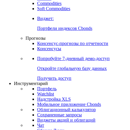
Commodities
Soft Commodities
Виджет:
Портфели индексов Cbonds
Прогнозы
Консенсус-прогнозы по отчетности
Консенсусы
Попробуйте
7-дневный
демо-доступ
Откройте глобальную базу данных
Получить доступ
Инструментарий
Портфель
Watchlist
Надстройка XLS
Мобильное приложение Cbonds
Облигационный калькулятор
Сохраненные запросы
Виджеты акций и облигаций
Чат