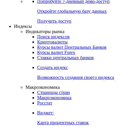
Попробуйте
7-дневный
демо-доступ
Откройте глобальную базу данных
Получить доступ
Индексы
Индикаторы рынка
Поиск индексов
Криптовалюты
Курсы валют Центральных Банков
Курсы валют Forex
Ставки центральных банков
Создать индекс
Возможность создания своего индекса
Макроэкономика
Страницы стран
Макроэкономика
Росстат
Виджет:
Карта процентных ставок