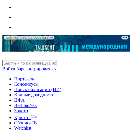
РЕКЛАМА • CBONDS-CONGRESS.RU
Войти
Зарегистрироваться
Портфель
Консенсусы
Поиск облигаций (ИИ)
Кривые доходности
ЦФА
Best bid/ask
Золото
new
Крипто
Сбондс-ТВ
Watchlist