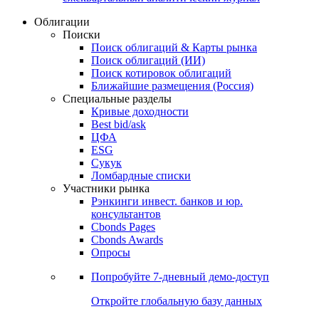
Облигации
Поиски
Поиск облигаций & Карты рынка
Поиск облигаций (ИИ)
Поиск котировок облигаций
Ближайшие размещения (Россия)
Специальные разделы
Кривые доходности
Best bid/ask
ЦФА
ESG
Сукук
Ломбардные списки
Участники рынка
Рэнкинги инвест. банков и юр.
консультантов
Cbonds Pages
Cbonds Awards
Опросы
Попробуйте
7-дневный
демо-доступ
Откройте глобальную базу данных