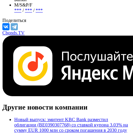
М/S&P/F
***
/
***
/
***
Поделиться
Cbonds.TV
Другие новости компании
Новый выпуск: эмитент KBC Bank разместил
облигации (BE0390307768) со ставкой купона 3.03% на
сумму EUR 1000 млн со сроком погашения в 2030 году