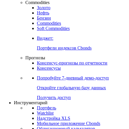
Commodities
Золото
Нефть
Бензин
Commodities
Soft Commodities
Виджет:
Портфели индексов Cbonds
Прогнозы
Консенсус-прогнозы по отчетности
Консенсусы
Попробуйте
7-дневный
демо-доступ
Откройте глобальную базу данных
Получить доступ
Инструментарий
Портфель
Watchlist
Надстройка XLS
Мобильное приложение Cbonds
Облигационный калькулятор