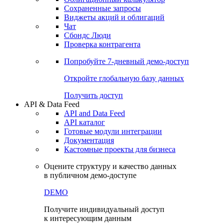
Сохраненные запросы
Виджеты акций и облигаций
Чат
Сбондс Люди
Проверка контрагента
Попробуйте
7-дневный
демо-доступ
Откройте глобальную базу данных
Получить доступ
API & Data Feed
API and Data Feed
API каталог
Готовые модули интеграции
Документация
Кастомные проекты для бизнеса
Оцените структуру и качество данных
в публичном демо-доступе
DEMO
Получите индивидуальный доступ
к интересующим данным