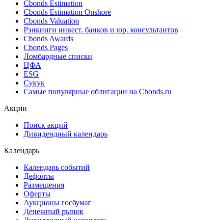
Cbonds Estimation
Cbonds Estimation Onshore
Cbonds Valuation
Рэнкинги инвест. банков и юр. консультантов
Cbonds Awards
Cbonds Pages
Ломбардные списки
ЦФА
ESG
Сукук
Самые популярные облигации на Cbonds.ru
Акции
Поиск акций
Дивидендный календарь
Календарь
Календарь событий
Дефолты
Размещения
Оферты
Аукционы госбумаг
Денежный рынок