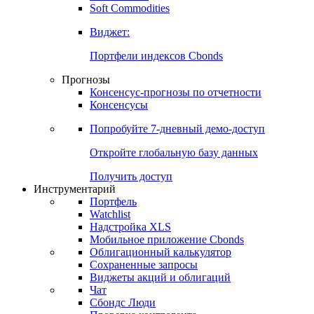
Золото
Нефть
Бензин
Commodities
Soft Commodities
Виджет:
Портфели индексов Cbonds
Прогнозы
Консенсус-прогнозы по отчетности
Консенсусы
Попробуйте
7-дневный
демо-доступ
Откройте глобальную базу данных
Получить доступ
Инструментарий
Портфель
Watchlist
Надстройка XLS
Мобильное приложение Cbonds
Облигационный калькулятор
Сохраненные запросы