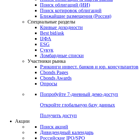
Облигации
Поиски
Поиск облигаций & Карты рынка
Поиск облигаций (ИИ)
Поиск котировок облигаций
Ближайшие размещения (Россия)
Специальные разделы
Кривые доходности
Best bid/ask
ЦФА
ESG
Сукук
Ломбардные списки
Участники рынка
Рэнкинги инвест. банков и юр. консультантов
Cbonds Pages
Cbonds Awards
Опросы
Попробуйте
7-дневный
демо-доступ
Откройте глобальную базу данных
Получить доступ