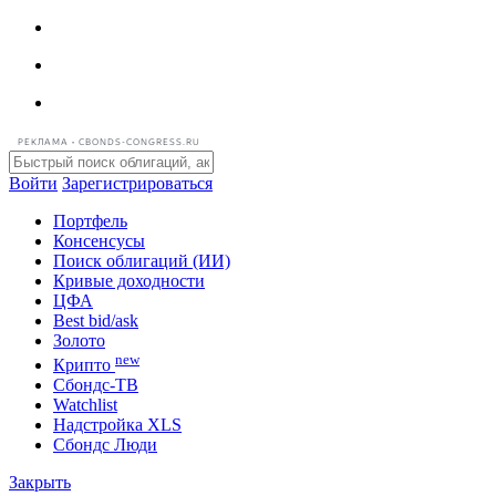
РЕКЛАМА • CBONDS-CONGRESS.RU
Войти
Зарегистрироваться
Портфель
Консенсусы
Поиск облигаций (ИИ)
Кривые доходности
ЦФА
Best bid/ask
Золото
new
Крипто
Сбондс-ТВ
Watchlist
Надстройка XLS