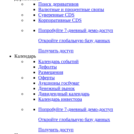
Откройте глобальную базу данных
Получить доступ
Деривативы
Поиск деривативов
Валютные и процентные свопы
Суверенные CDS
Корпоративные CDS
Попробуйте
7-дневный
демо-доступ
Откройте глобальную базу данных
Получить доступ
Календарь
Календарь событий
Дефолты
Размещения
Оферты
Аукционы госбумаг
Денежный рынок
Дивидендный календарь
Календарь инвестора
Попробуйте
7-дневный
демо-доступ