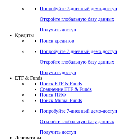
Акции
Поиск акций
Дивидендный календарь
Российские IPO/SPO
Попробуйте
7-дневный
демо-доступ
Откройте глобальную базу данных
Получить доступ
Кредиты
Поиск кредитов
Попробуйте
7-дневный
демо-доступ
Откройте глобальную базу данных
Получить доступ
ETF & Funds
Поиск ETF & Funds
Сравнение ETF & Funds
Поиск ПИФ
Поиск Mutual Funds
Попробуйте
7-дневный
демо-доступ