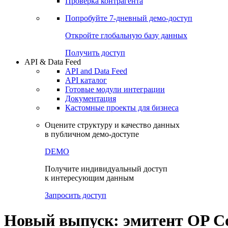
Виджеты акций и облигаций
Чат
Сбондс Люди
Проверка контрагента
Попробуйте
7-дневный
демо-доступ
Откройте глобальную базу данных
Получить доступ
API & Data Feed
API and Data Feed
API каталог
Готовые модули интеграции
Документация
Кастомные проекты для бизнеса
Оцените структуру и качество данных
в публичном демо-доступе
DEMO
Получите индивидуальный доступ
к интересующим данным
Запросить доступ