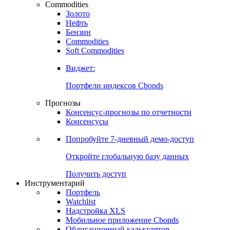
Commodities
Золото
Нефть
Бензин
Commodities
Soft Commodities
Виджет:
Портфели индексов Cbonds
Прогнозы
Консенсус-прогнозы по отчетности
Консенсусы
Попробуйте
7-дневный
демо-доступ
Откройте глобальную базу данных
Получить доступ
Инструментарий
Портфель
Watchlist
Надстройка XLS
Мобильное приложение Cbonds
Облигационный калькулятор