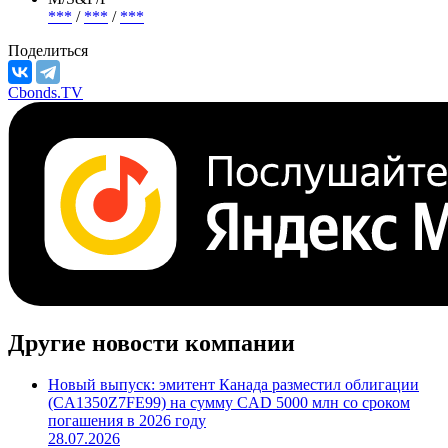
***
/
***
/
***
Поделиться
Cbonds.TV
Другие новости компании
Новый выпуск: эмитент Канада разместил облигации
(CA1350Z7FE99) на сумму CAD 5000 млн со сроком
погашения в 2026 году
28.07.2026