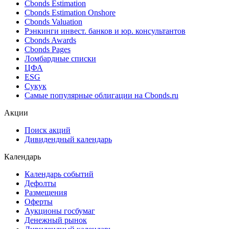
Cbonds Estimation
Cbonds Estimation Onshore
Cbonds Valuation
Рэнкинги инвест. банков и юр. консультантов
Cbonds Awards
Cbonds Pages
Ломбардные списки
ЦФА
ESG
Сукук
Самые популярные облигации на Cbonds.ru
Акции
Поиск акций
Дивидендный календарь
Календарь
Календарь событий
Дефолты
Размещения
Оферты
Аукционы госбумаг
Денежный рынок