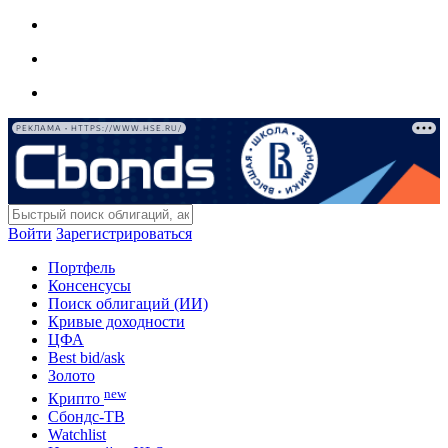
РЕКЛАМА • HTTPS://WWW.HSE.RU/
Войти
Зарегистрироваться
Портфель
Консенсусы
Поиск облигаций (ИИ)
Кривые доходности
ЦФА
Best bid/ask
Золото
new
Крипто
Сбондс-ТВ
Watchlist