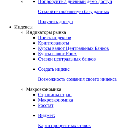
Попробуйте
7-дневный
демо-доступ
Откройте глобальную базу данных
Получить доступ
Индексы
Индикаторы рынка
Поиск индексов
Криптовалюты
Курсы валют Центральных Банков
Курсы валют Forex
Ставки центральных банков
Создать индекс
Возможность создания своего индекса
Макроэкономика
Страницы стран
Макроэкономика
Росстат
Виджет:
Карта процентных ставок