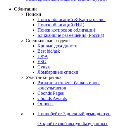
Облигации
Поиски
Поиск облигаций & Карты рынка
Поиск облигаций (ИИ)
Поиск котировок облигаций
Ближайшие размещения (Россия)
Специальные разделы
Кривые доходности
Best bid/ask
ЦФА
ESG
Сукук
Ломбардные списки
Участники рынка
Рэнкинги инвест. банков и юр.
консультантов
Cbonds Pages
Cbonds Awards
Опросы
Попробуйте
7-дневный
демо-доступ
Откройте глобальную базу данных