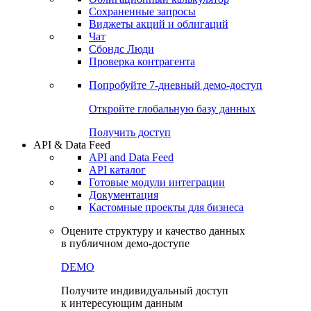
Сохраненные запросы
Виджеты акций и облигаций
Чат
Сбондс Люди
Проверка контрагента
Попробуйте
7-дневный
демо-доступ
Откройте глобальную базу данных
Получить доступ
API & Data Feed
API and Data Feed
API каталог
Готовые модули интеграции
Документация
Кастомные проекты для бизнеса
Оцените структуру и качество данных
в публичном демо-доступе
DEMO
Получите индивидуальный доступ
к интересующим данным