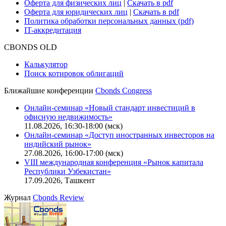
Оферта для физических лиц
|
Скачать в pdf
Оферта для юридических лиц
|
Скачать в pdf
Политика обработки персональных данных (pdf)
IT-аккредитация
CBONDS OLD
Калькулятор
Поиск котировок облигаций
Ближайшие конференции
Cbonds Congress
Онлайн-семинар «Новый стандарт инвестиций в
офисную недвижимость»
11.08.2026, 16:30-18:00 (мск)
Онлайн-семинар «Доступ иностранных инвесторов на
индийский рынок»
27.08.2026, 16:00-17:00 (мск)
VIII международная конференция «Рынок капитала
Республики Узбекистан»
17.09.2026, Ташкент
Журнал
Cbonds Review