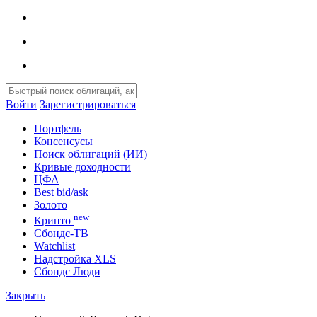
Войти
Зарегистрироваться
Портфель
Консенсусы
Поиск облигаций (ИИ)
Кривые доходности
ЦФА
Best bid/ask
Золото
new
Крипто
Сбондс-ТВ
Watchlist
Надстройка XLS
Сбондс Люди
Закрыть