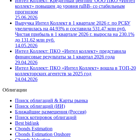
Интел Коллект: Кредитный рейтинг ООО ПКО «Интел
коллект» повышен до уровня ruBB- со стабильным
прогнозом
25.06.2026
Выручка Интел Коллект в 1 квартале 2026 г. по РСБУ
увеличилась на 44.93% и составила 531.47 млн руб.
Чистая прибыль в 1 квартале 2026 г. выросла на 230.1%
до 131.62 млн руб.
14.05.2026
Интел Коллект: ПКО «Интел коллект» представила
финансовые результаты за 1 квартал 2026 года
29.04.2026
Интел Коллект: ПКО «Интел Коллект» вошла в ТОП-20
коллекторских агентств за 2025 год
24.04.2026
Облигации
Поиск облигаций & Карты рынка
Поиск облигаций (ИИ)
Ближайшие размещения (Россия)
Поиск котировок облигаций
Best bid/ask
Cbonds Estimation
Cbonds Estimation Onshore
Cbonds Valuation