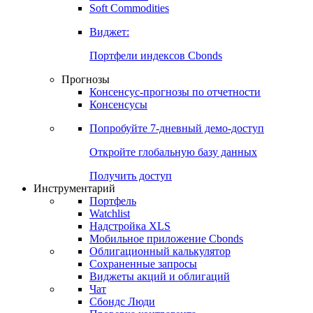
Soft Commodities
Виджет:
Портфели индексов Cbonds
Прогнозы
Консенсус-прогнозы по отчетности
Консенсусы
Попробуйте
7-дневный
демо-доступ
Откройте глобальную базу данных
Получить доступ
Инструментарий
Портфель
Watchlist
Надстройка XLS
Мобильное приложение Cbonds
Облигационный калькулятор
Сохраненные запросы
Виджеты акций и облигаций
Чат
Сбондс Люди