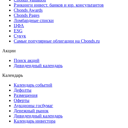
Рэнкинги инвест. банков и юр. консультантов
Cbonds Awards
Cbonds Pages
Ломбардные списки
ЦФА
ESG
Сукук
Самые популярные облигации на Cbonds.ru
Акции
Поиск акций
Дивидендный календарь
Календарь
Календарь событий
Дефолты
Размещения
Оферты
Аукционы госбумаг
Денежный рынок
Дивидендный календарь
Календарь инвестора