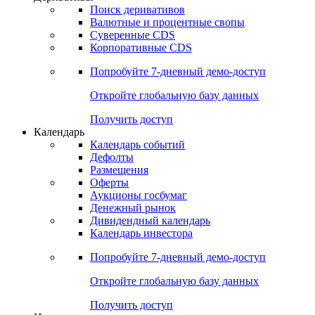
Поиск деривативов
Валютные и процентные свопы
Суверенные CDS
Корпоративные CDS
Попробуйте
7-дневный
демо-доступ
Откройте глобальную базу данных
Получить доступ
Календарь
Календарь событий
Дефолты
Размещения
Оферты
Аукционы госбумаг
Денежный рынок
Дивидендный календарь
Календарь инвестора
Попробуйте
7-дневный
демо-доступ
Откройте глобальную базу данных
Получить доступ