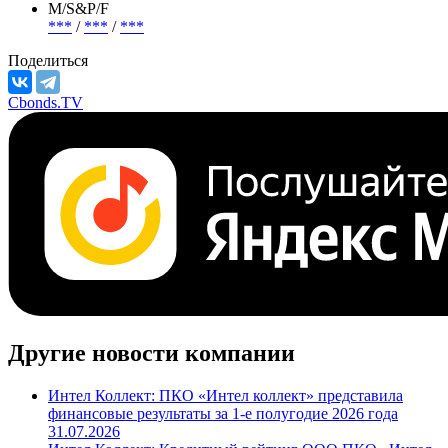
М/S&P/F
***
/
***
/
***
Поделиться
Cbonds.TV
Другие новости компании
Интел Коллект: ПКО «Интел коллект» представила
финансовые результаты за 1-е полугодие 2026 года
31.07.2026