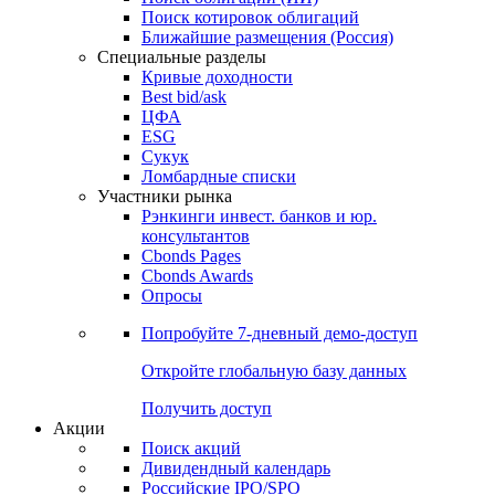
Поиск котировок облигаций
Ближайшие размещения (Россия)
Специальные разделы
Кривые доходности
Best bid/ask
ЦФА
ESG
Сукук
Ломбардные списки
Участники рынка
Рэнкинги инвест. банков и юр.
консультантов
Cbonds Pages
Cbonds Awards
Опросы
Попробуйте
7-дневный
демо-доступ
Откройте глобальную базу данных
Получить доступ
Акции
Поиск акций
Дивидендный календарь
Российские IPO/SPO