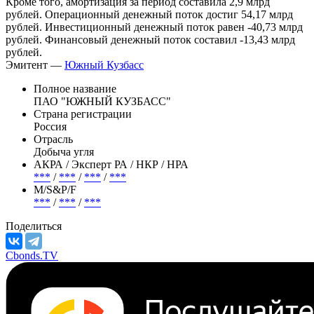
компании, по итогам 12 мес. 2025 г. составил 50,08 млрд
рублей, что меньше чистого долга годом ранее на 0.62%.
Кроме того, амортизация за период составила 2,9 млрд
рублей. Операционный денежный поток достиг 54,17 млрд
рублей. Инвестиционный денежный поток равен -40,73 млрд
рублей. Финансовый денежный поток составил -13,43 млрд
рублей.
Эмитент —
Южный Кузбасс
Полное название
ПАО "ЮЖНЫЙ КУЗБАСС"
Страна регистрации
Россия
Отрасль
Добыча угля
АКРА / Эксперт РА / НКР / НРА
***
/
***
/
***
/
***
М/S&P/F
***
/
***
/
***
Поделиться
Cbonds.TV