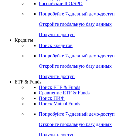
Получить доступ
Акции
Поиск акций
Дивидендный календарь
Российские IPO/SPO
Попробуйте
7-дневный
демо-доступ
Откройте глобальную базу данных
Получить доступ
Кредиты
Поиск кредитов
Попробуйте
7-дневный
демо-доступ
Откройте глобальную базу данных
Получить доступ
ETF & Funds
Поиск ETF & Funds
Сравнение ETF & Funds
Поиск ПИФ
Поиск Mutual Funds
Попробуйте
7-дневный
демо-доступ