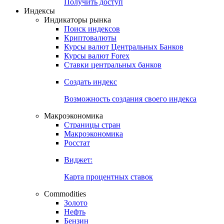
Попробуйте
7-дневный
демо-доступ
Откройте глобальную базу данных
Получить доступ
Индексы
Индикаторы рынка
Поиск индексов
Криптовалюты
Курсы валют Центральных Банков
Курсы валют Forex
Ставки центральных банков
Создать индекс
Возможность создания своего индекса
Макроэкономика
Страницы стран
Макроэкономика
Росстат
Виджет:
Карта процентных ставок