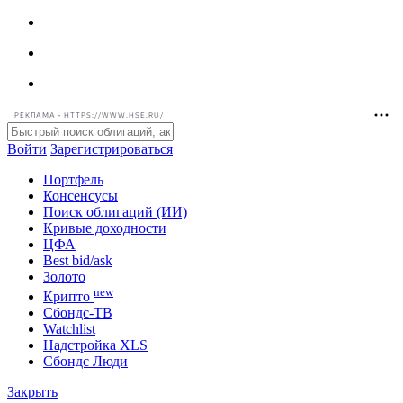
РЕКЛАМА • HTTPS://WWW.HSE.RU/
Войти
Зарегистрироваться
Портфель
Консенсусы
Поиск облигаций (ИИ)
Кривые доходности
ЦФА
Best bid/ask
Золото
new
Крипто
Сбондс-ТВ
Watchlist