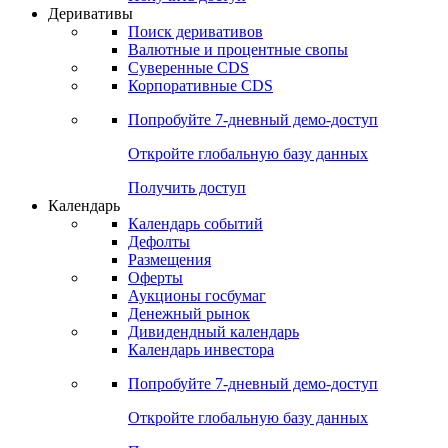
Откройте глобальную базу данных
Получить доступ
Деривативы
Поиск деривативов
Валютные и процентные свопы
Суверенные CDS
Корпоративные CDS
Попробуйте
7-дневный
демо-доступ
Откройте глобальную базу данных
Получить доступ
Календарь
Календарь событий
Дефолты
Размещения
Оферты
Аукционы госбумаг
Денежный рынок
Дивидендный календарь
Календарь инвестора