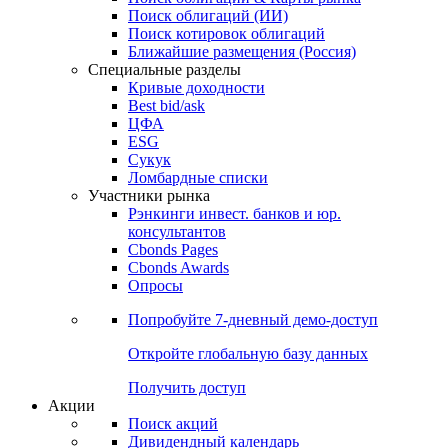
Облигации
Поиски
Поиск облигаций & Карты рынка
Поиск облигаций (ИИ)
Поиск котировок облигаций
Ближайшие размещения (Россия)
Специальные разделы
Кривые доходности
Best bid/ask
ЦФА
ESG
Сукук
Ломбардные списки
Участники рынка
Рэнкинги инвест. банков и юр.
консультантов
Cbonds Pages
Cbonds Awards
Опросы
Попробуйте
7-дневный
демо-доступ
Откройте глобальную базу данных