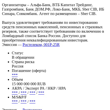
Организаторы – Альфа-Банк, ВТБ Капитал Трейдинг,
Газпромбанк, Банк ДОМ.РФ, Локо-Банк, МКБ, Sber CIB, ИБ
Синара, Совкомбанк. Агент по размещению – Sber CIB.
Выпуск удовлетворяет требованиям по инвестированию
средств пенсионных накоплений, пенсионных и страховых
резервов, также соответствует требованиям по включению в
Ломбардный список Банка России. Доступно для
приобретения неквалифицированным инвесторам.
Эмиссия —
Ростелеком, 001P-25R
Статус
В обращении
Страна риска
Россия
Погашение (оферта)
***
Объем
15 000 000 000 RUB
АКРА / Эксперт РА / НКР / НРА
***
/
***
/
***
/
***
М/S&P/F
***
/
***
/
***
Эмитент —
Ростелеком