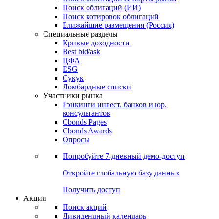
Поиск облигаций (ИИ)
Поиск котировок облигаций
Ближайшие размещения (Россия)
Специальные разделы
Кривые доходности
Best bid/ask
ЦФА
ESG
Сукук
Ломбардные списки
Участники рынка
Рэнкинги инвест. банков и юр.
консультантов
Cbonds Pages
Cbonds Awards
Опросы
Попробуйте
7-дневный
демо-доступ
Откройте глобальную базу данных
Получить доступ
Акции
Поиск акций
Дивидендный календарь