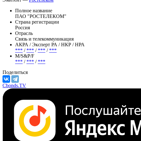
Полное название
ПАО "РОСТЕЛЕКОМ"
Страна регистрации
Россия
Отрасль
Связь и телекоммуникация
АКРА / Эксперт РА / НКР / НРА
***
/
***
/
***
/
***
М/S&P/F
***
/
***
/
***
Поделиться
Cbonds.TV