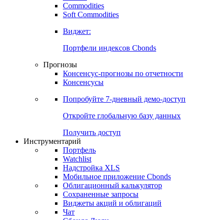
Commodities
Soft Commodities
Виджет:
Портфели индексов Cbonds
Прогнозы
Консенсус-прогнозы по отчетности
Консенсусы
Попробуйте
7-дневный
демо-доступ
Откройте глобальную базу данных
Получить доступ
Инструментарий
Портфель
Watchlist
Надстройка XLS
Мобильное приложение Cbonds
Облигационный калькулятор
Сохраненные запросы
Виджеты акций и облигаций
Чат