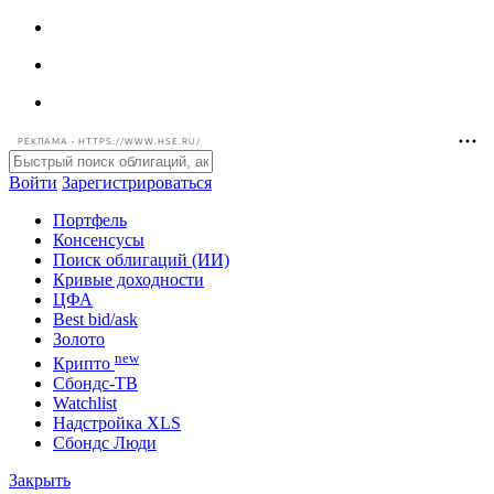
РЕКЛАМА • HTTPS://WWW.HSE.RU/
Войти
Зарегистрироваться
Портфель
Консенсусы
Поиск облигаций (ИИ)
Кривые доходности
ЦФА
Best bid/ask
Золото
new
Крипто
Сбондс-ТВ
Watchlist
Надстройка XLS
Сбондс Люди
Закрыть