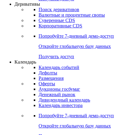
Деривативы
Поиск деривативов
Валютные и процентные свопы
Суверенные CDS
Корпоративные CDS
Попробуйте
7-дневный
демо-доступ
Откройте глобальную базу данных
Получить доступ
Календарь
Календарь событий
Дефолты
Размещения
Оферты
Аукционы госбумаг
Денежный рынок
Дивидендный календарь
Календарь инвестора
Попробуйте
7-дневный
демо-доступ
Откройте глобальную базу данных