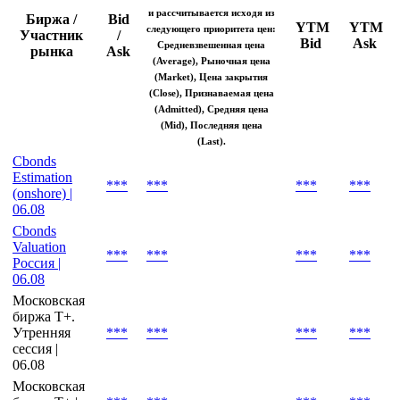
цена используется для
расчета доходностей,
дюрации и других
аналитических показателей
и рассчитывается исходя из
Биржа /
Bid
YTM
YTM
следующего приоритета цен:
Участник
/
Bid
Ask
Средневзвешенная цена
рынка
Ask
(Average), Рыночная цена
(Market), Цена закрытия
(Close), Признаваемая цена
(Admitted), Средняя цена
(Mid), Последняя цена
(Last).
Cbonds
Estimation
***
***
***
***
(onshore) |
06.08
Cbonds
Valuation
***
***
***
***
Россия |
06.08
Московская
биржа T+.
Утренняя
***
***
***
***