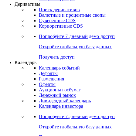
Откройте глобальную базу данных
Получить доступ
Деривативы
Поиск деривативов
Валютные и процентные свопы
Суверенные CDS
Корпоративные CDS
Попробуйте
7-дневный
демо-доступ
Откройте глобальную базу данных
Получить доступ
Календарь
Календарь событий
Дефолты
Размещения
Оферты
Аукционы госбумаг
Денежный рынок
Дивидендный календарь
Календарь инвестора