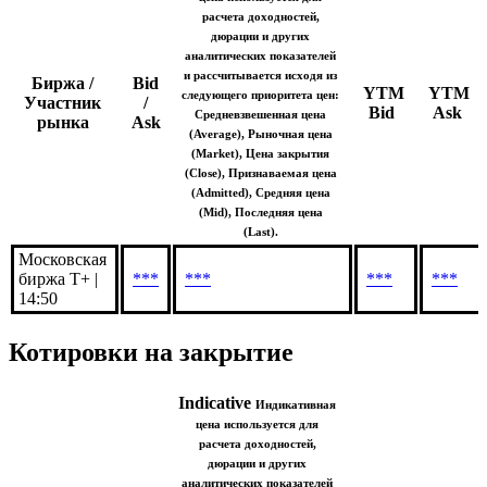
Indicative
Индикативная
цена используется для
расчета доходностей,
дюрации и других
аналитических показателей
и рассчитывается исходя из
Биржа /
Bid
YTM
YTM
следующего приоритета цен:
Участник
/
Bid
Ask
Средневзвешенная цена
рынка
Ask
(Average), Рыночная цена
(Market), Цена закрытия
(Close), Признаваемая цена
(Admitted), Средняя цена
(Mid), Последняя цена
(Last).
Московская
биржа Т+ |
***
***
***
***
14:50
Котировки на закрытие
Indicative
Индикативная