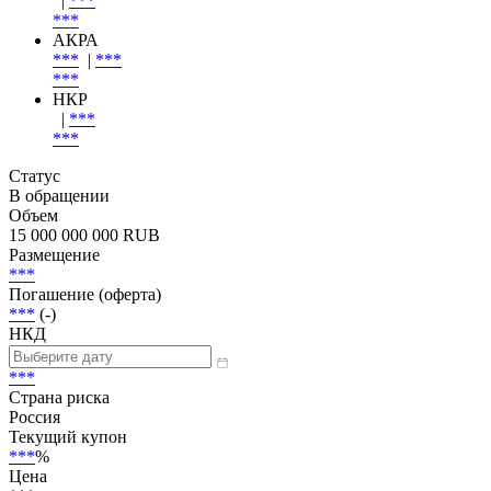
Эмитент
Эксперт РА
|
***
***
АКРА
***
|
***
***
НКР
|
***
***
Статус
В обращении
Объем
15 000 000 000 RUB
Размещение
***
Погашение (оферта)
***
(-)
НКД
***
Страна риска