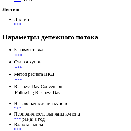
Номинал
1 000 RUB
Непогашенный номинал
***
RUB
Листинг
Листинг
***
Параметры денежного потока
Базовая ставка
***
Ставка купона
***
Метод расчета НКД
***
Business Day Convention
Following Business Day
Начало начисления купонов
***