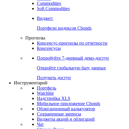
Commodities
Золото
Нефть
Бензин
Commodities
Soft Commodities
Виджет:
Портфели индексов Cbonds
Прогнозы
Консенсус-прогнозы по отчетности
Консенсусы
Попробуйте
7-дневный
демо-доступ
Откройте глобальную базу данных
Получить доступ
Инструментарий
Портфель
Watchlist
Надстройка XLS
Мобильное приложение Cbonds
Облигационный калькулятор