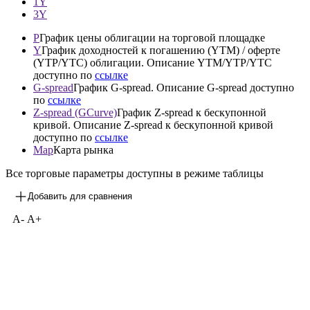
1М
3М
1Y
3Y
P
График цены облигации на торговой площадке
Y
График доходностей к погашению (YTM) / оферте
(YTP/YTC) облигации. Описание YTM/YTP/YTC
доступно по
ссылке
G-spread
График G-spread. Описание G-spread доступно
по
ссылке
Z-spread (GCurve)
График Z-spread к бескупонной
кривой. Описание Z-spread к бескупонной кривой
доступно по
ссылке
Map
Карта рынка
Все торговые параметры доступны в режиме таблицы
Добавить для сравнения