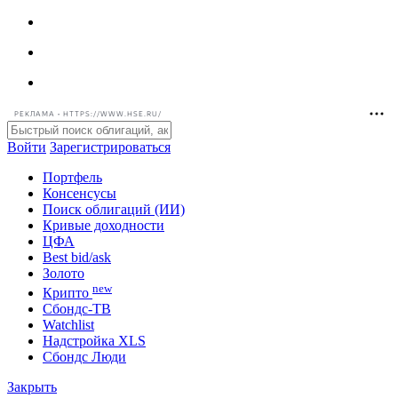
РЕКЛАМА • HTTPS://WWW.HSE.RU/
Войти
Зарегистрироваться
Портфель
Консенсусы
Поиск облигаций (ИИ)
Кривые доходности
ЦФА
Best bid/ask
Золото
new
Крипто
Сбондс-ТВ
Watchlist