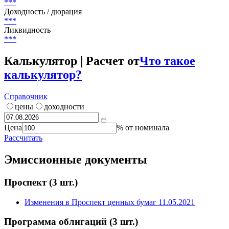
Россия
Текущий купон
***
%
Цена
***
Доходность / дюрация
***
Ликвидность
***
Калькулятор | Расчет от
Что такое
калькулятор?
Справочник
цены
доходности
Цена
% от номинала
Рассчитать
Эмиссионные документы
Проспект
(3 шт.)