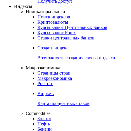
Попробуйте
7-дневный
демо-доступ
Откройте глобальную базу данных
Получить доступ
Индексы
Индикаторы рынка
Поиск индексов
Криптовалюты
Курсы валют Центральных Банков
Курсы валют Forex
Ставки центральных банков
Создать индекс
Возможность создания своего индекса
Макроэкономика
Страницы стран
Макроэкономика
Росстат
Виджет:
Карта процентных ставок