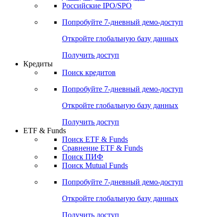
Получить доступ
Акции
Поиск акций
Дивидендный календарь
Российские IPO/SPO
Попробуйте
7-дневный
демо-доступ
Откройте глобальную базу данных
Получить доступ
Кредиты
Поиск кредитов
Попробуйте
7-дневный
демо-доступ
Откройте глобальную базу данных
Получить доступ
ETF & Funds
Поиск ETF & Funds
Сравнение ETF & Funds
Поиск ПИФ
Поиск Mutual Funds
Попробуйте
7-дневный
демо-доступ