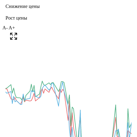
A-
A+