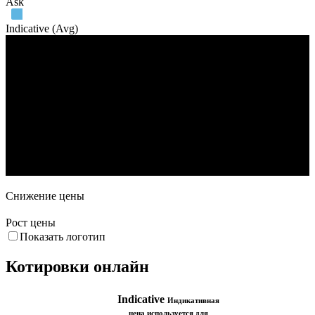
Bid
Ask
Indicative (Avg)
Объем торгов
18. Май
1. Июн
15. Июн
29. Июн
13. Июл
27. Июл
Снижение цены
Рост цены
Показать логотип
Котировки онлайн