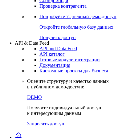
Сохраненные запросы
Виджеты акций и облигаций
Чат
Сбондс Люди
Проверка контрагента
Попробуйте
7-дневный
демо-доступ
Откройте глобальную базу данных
Получить доступ
API & Data Feed
API and Data Feed
API каталог
Готовые модули интеграции
Документация
Кастомные проекты для бизнеса
Оцените структуру и качество данных
в публичном демо-доступе
DEMO
Получите индивидуальный доступ
к интересующим данным