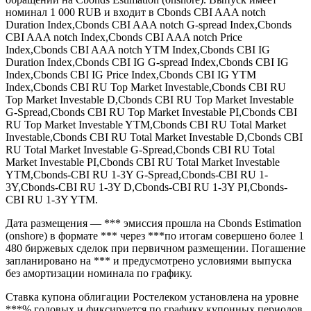
Облигации Ростелеком серии (ISIN RU000A10ETL7, FIGI ) —
Ростелеком, 001P-25R выпуск компании «ПАО
"РОСТЕЛЕКОМ"» объёмом 15 000 000 000,00 RUB в
обращении на Cbonds Estimation (onshore). Выпуск имеет
номинал 1 000 RUB и входит в Cbonds CBI AAA notch
Duration Index,Cbonds CBI AAA notch G-spread Index,Cbonds
CBI AAA notch Index,Cbonds CBI AAA notch Price
Index,Cbonds CBI AAA notch YTM Index,Cbonds CBI IG
Duration Index,Cbonds CBI IG G-spread Index,Cbonds CBI IG
Index,Cbonds CBI IG Price Index,Cbonds CBI IG YTM
Index,Cbonds CBI RU Top Market Investable,Cbonds CBI RU
Top Market Investable D,Cbonds CBI RU Top Market Investable
G-Spread,Cbonds CBI RU Top Market Investable PI,Cbonds CBI
RU Top Market Investable YTM,Cbonds CBI RU Total Market
Investable,Cbonds CBI RU Total Market Investable D,Cbonds CBI
RU Total Market Investable G-Spread,Cbonds CBI RU Total
Market Investable PI,Cbonds CBI RU Total Market Investable
YTM,Cbonds-CBI RU 1-3Y G-Spread,Cbonds-CBI RU 1-
3Y,Cbonds-CBI RU 1-3Y D,Cbonds-CBI RU 1-3Y PI,Cbonds-
CBI RU 1-3Y YTM.
Дата размещения — *** эмиссия прошла на Cbonds Estimation
(onshore) в формате *** через ***по итогам совершено более 1
480 биржевых сделок при первичном размещении. Погашение
запланировано на *** и предусмотрено условиями выпуска