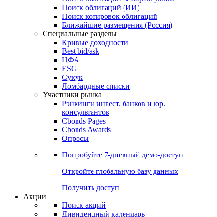
Облигации
Поиски
Поиск облигаций & Карты рынка
Поиск облигаций (ИИ)
Поиск котировок облигаций
Ближайшие размещения (Россия)
Специальные разделы
Кривые доходности
Best bid/ask
ЦФА
ESG
Сукук
Ломбардные списки
Участники рынка
Рэнкинги инвест. банков и юр.
консультантов
Cbonds Pages
Cbonds Awards
Опросы
Попробуйте
7-дневный
демо-доступ
Откройте глобальную базу данных