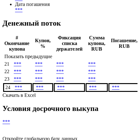
Периодичность выплаты купона
***
раз(а) в год
Валюта выплат
***
Дата погашения
***
Денежный поток
#
Фиксация
Сумма
Купон,
Погашение,
Окончание
списка
купона,
%
RUB
купона
держателей
RUB
Показать предыдущие
21
***
***
***
***
22
***
***
***
***
23
***
***
***
***
24
***
***
***
***
***
Скачать в Excel
Условия досрочного выкупа