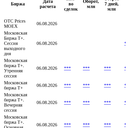
Методика
О
Кол-
Оборот
Дата
Оборот,
Биржа
во
7 дней,
расчета
млн
сделок
млн
OTC Prices
06.08.2026
MOEX
Московская
Биржа T+.
Сессия
06.08.2026
*
выходного
дня
Московская
биржа T+.
06.08.2026
***
***
***
*
Утренняя
сессия
Московская
06.08.2026
***
***
***
*
биржа Т+
Московская
биржа Т+.
06.08.2026
***
***
***
*
Вечерняя