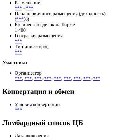
Книга заявок
***
(
***
) -
***
(
***
)
Ориентиры по купону (доходности)
***
% (
***
%)
Размещение
***
-
***
Цена первичного размещения (доходность)
(
***
%)
Количество сделок на бирже
1 480
География размещения
***
Тип инвесторов
***
Участники
Организатор
***
,
***
,
***
,
***
,
***
,
***
,
***
,
***
,
***
Конвертация и обмен
Условия конвертации
***