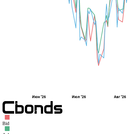
Июн '26
Июл '26
Авг '26