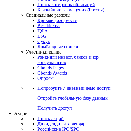
Поиск котировок облигаций
Ближайшие размещения (Россия)
Специальные разделы
Кривые доходности
Best bid/ask
ЦФА
ESG
Сукук
Ломбардные списки
Участники рынка
Рэнкинги инвест. банков и юр.
консультантов
Cbonds Pages
Cbonds Awards
Опросы
Попробуйте
7-дневный
демо-доступ
Откройте глобальную базу данных
Получить доступ
Акции
Поиск акций
Дивидендный календарь
Российские IPO/SPO