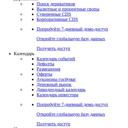
Поиск деривативов
Валютные и процентные свопы
Суверенные CDS
Корпоративные CDS
Попробуйте
7-дневный
демо-доступ
Откройте глобальную базу данных
Получить доступ
Календарь
Календарь событий
Дефолты
Размещения
Оферты
Аукционы госбумаг
Денежный рынок
Дивидендный календарь
Календарь инвестора
Попробуйте
7-дневный
демо-доступ
Откройте глобальную базу данных
Получить доступ