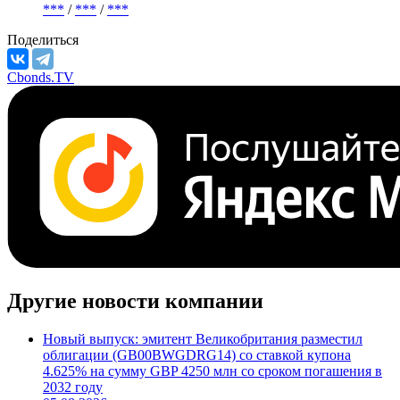
***
/
***
/
***
Поделиться
Cbonds.TV
Другие новости компании
Новый выпуск: эмитент Великобритания разместил
облигации (GB00BWGDRG14) со ставкой купона
4.625% на сумму GBP 4250 млн со сроком погашения в
2032 году