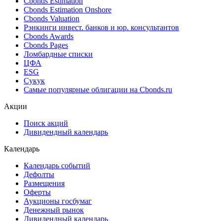
Cbonds Estimation
Cbonds Estimation Onshore
Cbonds Valuation
Рэнкинги инвест. банков и юр. консультантов
Cbonds Awards
Cbonds Pages
Ломбардные списки
ЦФА
ESG
Сукук
Самые популярные облигации на Cbonds.ru
Акции
Поиск акций
Дивидендный календарь
Календарь
Календарь событий
Дефолты
Размещения
Оферты
Аукционы госбумаг
Денежный рынок
Дивидендный календарь