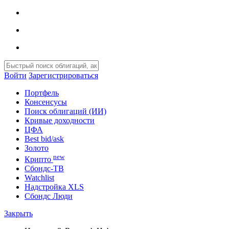
Войти
Зарегистрироваться
Портфель
Консенсусы
Поиск облигаций (ИИ)
Кривые доходности
ЦФА
Best bid/ask
Золото
new
Крипто
Сбондс-ТВ
Watchlist
Надстройка XLS
Сбондс Люди
Закрыть