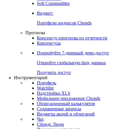
Soft Commodities
Виджет:
Портфели индексов Cbonds
Прогнозы
Консенсус-прогнозы по отчетности
Консенсусы
Попробуйте
7-дневный
демо-доступ
Откройте глобальную базу данных
Получить доступ
Инструментарий
Портфель
Watchlist
Надстройка XLS
Мобильное приложение Cbonds
Облигационный калькулятор
Сохраненные запросы
Виджеты акций и облигаций
Чат
Сбондс Люди