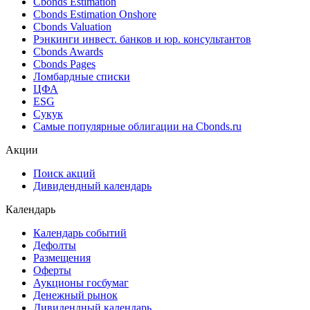
Cbonds Estimation
Cbonds Estimation Onshore
Cbonds Valuation
Рэнкинги инвест. банков и юр. консультантов
Cbonds Awards
Cbonds Pages
Ломбардные списки
ЦФА
ESG
Сукук
Самые популярные облигации на Cbonds.ru
Акции
Поиск акций
Дивидендный календарь
Календарь
Календарь событий
Дефолты
Размещения
Оферты
Аукционы госбумаг
Денежный рынок
Дивидендный календарь