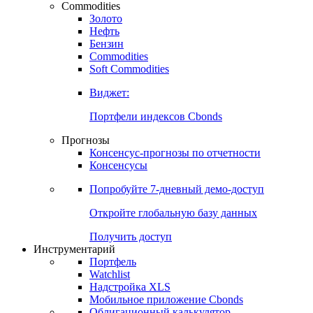
Commodities
Золото
Нефть
Бензин
Commodities
Soft Commodities
Виджет:
Портфели индексов Cbonds
Прогнозы
Консенсус-прогнозы по отчетности
Консенсусы
Попробуйте
7-дневный
демо-доступ
Откройте глобальную базу данных
Получить доступ
Инструментарий
Портфель
Watchlist
Надстройка XLS
Мобильное приложение Cbonds
Облигационный калькулятор