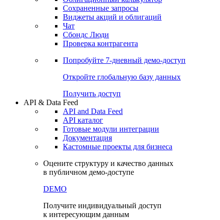
Сохраненные запросы
Виджеты акций и облигаций
Чат
Сбондс Люди
Проверка контрагента
Попробуйте
7-дневный
демо-доступ
Откройте глобальную базу данных
Получить доступ
API & Data Feed
API and Data Feed
API каталог
Готовые модули интеграции
Документация
Кастомные проекты для бизнеса
Оцените структуру и качество данных
в публичном демо-доступе
DEMO
Получите индивидуальный доступ
к интересующим данным