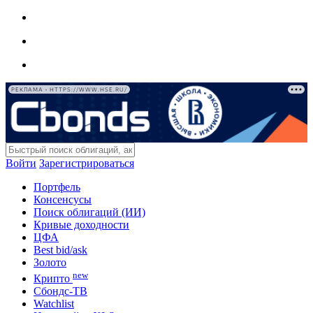
РЕКЛАМА • HTTPS://WWW.HSE.RU/
Войти
Зарегистрироваться
Портфель
Консенсусы
Поиск облигаций (ИИ)
Кривые доходности
ЦФА
Best bid/ask
Золото
new
Крипто
Сбондс-ТВ
Watchlist