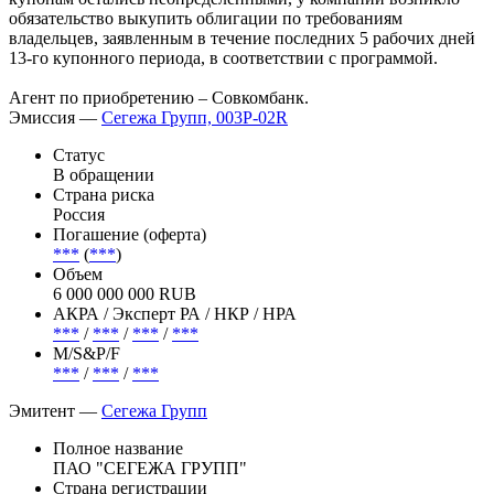
обязательство выкупить облигации по требованиям
владельцев, заявленным в течение последних 5 рабочих дней
13-го купонного периода, в соответствии с программой.
Агент по приобретению – Совкомбанк.
Эмиссия —
Сегежа Групп, 003P-02R
Статус
В обращении
Страна риска
Россия
Погашение (оферта)
***
(
***
)
Объем
6 000 000 000 RUB
АКРА / Эксперт РА / НКР / НРА
***
/
***
/
***
/
***
М/S&P/F
***
/
***
/
***
Эмитент —
Сегежа Групп
Полное название
ПАО "СЕГЕЖА ГРУПП"
Страна регистрации