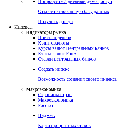
Попробуйте
7-дневный
демо-доступ
Откройте глобальную базу данных
Получить доступ
Индексы
Индикаторы рынка
Поиск индексов
Криптовалюты
Курсы валют Центральных Банков
Курсы валют Forex
Ставки центральных банков
Создать индекс
Возможность создания своего индекса
Макроэкономика
Страницы стран
Макроэкономика
Росстат
Виджет:
Карта процентных ставок