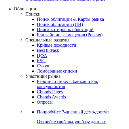
Облигации
Поиски
Поиск облигаций & Карты рынка
Поиск облигаций (ИИ)
Поиск котировок облигаций
Ближайшие размещения (Россия)
Специальные разделы
Кривые доходности
Best bid/ask
ЦФА
ESG
Сукук
Ломбардные списки
Участники рынка
Рэнкинги инвест. банков и юр.
консультантов
Cbonds Pages
Cbonds Awards
Опросы
Попробуйте
7-дневный
демо-доступ
Откройте глобальную базу данных