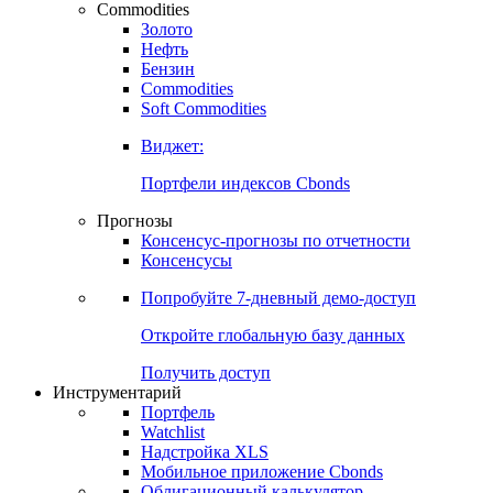
Commodities
Золото
Нефть
Бензин
Commodities
Soft Commodities
Виджет:
Портфели индексов Cbonds
Прогнозы
Консенсус-прогнозы по отчетности
Консенсусы
Попробуйте
7-дневный
демо-доступ
Откройте глобальную базу данных
Получить доступ
Инструментарий
Портфель
Watchlist
Надстройка XLS
Мобильное приложение Cbonds
Облигационный калькулятор