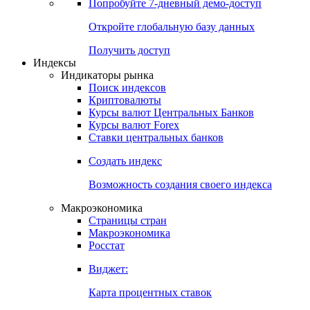
Попробуйте
7-дневный
демо-доступ
Откройте глобальную базу данных
Получить доступ
Индексы
Индикаторы рынка
Поиск индексов
Криптовалюты
Курсы валют Центральных Банков
Курсы валют Forex
Ставки центральных банков
Создать индекс
Возможность создания своего индекса
Макроэкономика
Страницы стран
Макроэкономика
Росстат
Виджет:
Карта процентных ставок