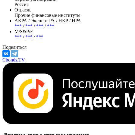
Россия
Отрасль
Прочие финансовые институты
АКРА / Эксперт РА / НКР / НРА
***
/
***
/
***
/
***
М/S&P/F
***
/
***
/
***
Поделиться
Cbonds.TV