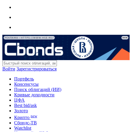
РЕКЛАМА • HTTPS://WWW.HSE.RU/
Войти
Зарегистрироваться
Портфель
Консенсусы
Поиск облигаций (ИИ)
Кривые доходности
ЦФА
Best bid/ask
Золото
new
Крипто
Сбондс-ТВ
Watchlist