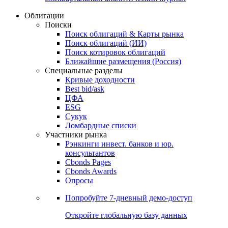
Облигации
Поиски
Поиск облигаций & Карты рынка
Поиск облигаций (ИИ)
Поиск котировок облигаций
Ближайшие размещения (Россия)
Специальные разделы
Кривые доходности
Best bid/ask
ЦФА
ESG
Сукук
Ломбардные списки
Участники рынка
Рэнкинги инвест. банков и юр.
консультантов
Cbonds Pages
Cbonds Awards
Опросы
Попробуйте
7-дневный
демо-доступ
Откройте глобальную базу данных