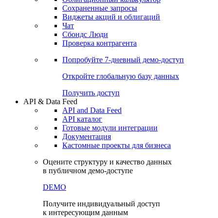
Сохраненные запросы
Виджеты акций и облигаций
Чат
Сбондс Люди
Проверка контрагента
Попробуйте
7-дневный
демо-доступ
Откройте глобальную базу данных
Получить доступ
API & Data Feed
API and Data Feed
API каталог
Готовые модули интеграции
Документация
Кастомные проекты для бизнеса
Оцените структуру и качество данных
в публичном демо-доступе
DEMO
Получите индивидуальный доступ
к интересующим данным