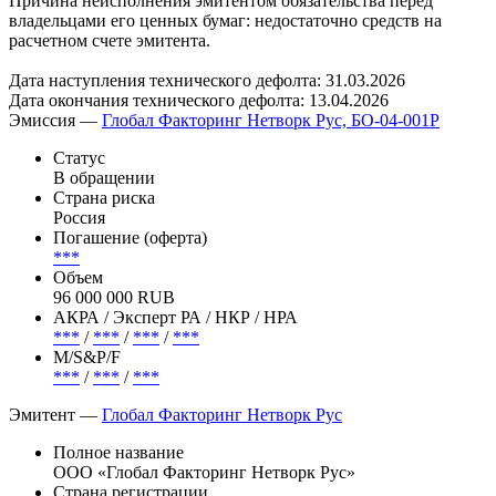
Причина неисполнения эмитентом обязательства перед
владельцами его ценных бумаг: недостаточно средств на
расчетном счете эмитента.
Дата наступления технического дефолта: 31.03.2026
Дата окончания технического дефолта: 13.04.2026
Эмиссия —
Глобал Факторинг Нетворк Рус, БО-04-001P
Статус
В обращении
Страна риска
Россия
Погашение (оферта)
***
Объем
96 000 000 RUB
АКРА / Эксперт РА / НКР / НРА
***
/
***
/
***
/
***
М/S&P/F
***
/
***
/
***
Эмитент —
Глобал Факторинг Нетворк Рус
Полное название
ООО «Глобал Факторинг Нетворк Рус»
Страна регистрации