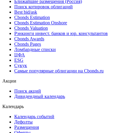
Ближайшие размещения (Россия)
Поиск котировок облигаций
Best bid/ask
Cbonds Estimation
Cbonds Estimation Onshore
Cbonds Valuation
Рэнкинги инвест. банков и юр. консультантов
Cbonds Awards
Cbonds Pages
Ломбардные списки
ЦФА
ESG
Сукук
Самые популярные облигации на Cbonds.ru
Акции
Поиск акций
Дивидендный календарь
Календарь
Календарь событий
Дефолты
Размещения
Оферты