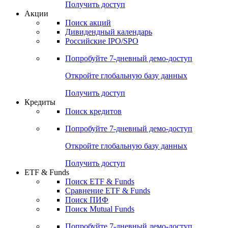
Получить доступ
Акции
Поиск акций
Дивидендный календарь
Российские IPO/SPO
Попробуйте
7-дневный
демо-доступ
Откройте глобальную базу данных
Получить доступ
Кредиты
Поиск кредитов
Попробуйте
7-дневный
демо-доступ
Откройте глобальную базу данных
Получить доступ
ETF & Funds
Поиск ETF & Funds
Сравнение ETF & Funds
Поиск ПИФ
Поиск Mutual Funds
Попробуйте
7-дневный
демо-доступ