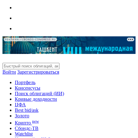
РЕКЛАМА • CBONDS-CONGRESS.RU
Войти
Зарегистрироваться
Портфель
Консенсусы
Поиск облигаций (ИИ)
Кривые доходности
ЦФА
Best bid/ask
Золото
new
Крипто
Сбондс-ТВ
Watchlist