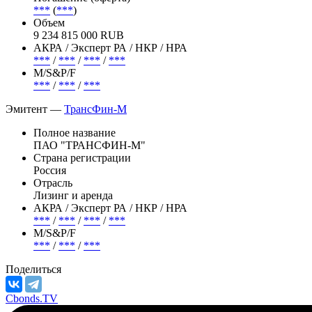
***
(
***
)
Объем
9 234 815 000 RUB
АКРА / Эксперт РА / НКР / НРА
***
/
***
/
***
/
***
М/S&P/F
***
/
***
/
***
Эмитент —
ТрансФин-М
Полное название
ПАО "ТРАНСФИН-М"
Страна регистрации
Россия
Отрасль
Лизинг и аренда
АКРА / Эксперт РА / НКР / НРА
***
/
***
/
***
/
***
М/S&P/F
***
/
***
/
***
Поделиться
Cbonds.TV