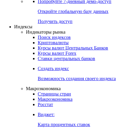
Попробуйте
7-дневный
демо-доступ
Откройте глобальную базу данных
Получить доступ
Индексы
Индикаторы рынка
Поиск индексов
Криптовалюты
Курсы валют Центральных Банков
Курсы валют Forex
Ставки центральных банков
Создать индекс
Возможность создания своего индекса
Макроэкономика
Страницы стран
Макроэкономика
Росстат
Виджет:
Карта процентных ставок