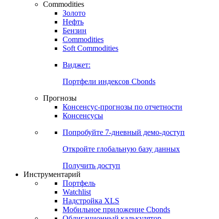
Commodities
Золото
Нефть
Бензин
Commodities
Soft Commodities
Виджет:
Портфели индексов Cbonds
Прогнозы
Консенсус-прогнозы по отчетности
Консенсусы
Попробуйте
7-дневный
демо-доступ
Откройте глобальную базу данных
Получить доступ
Инструментарий
Портфель
Watchlist
Надстройка XLS
Мобильное приложение Cbonds
Облигационный калькулятор