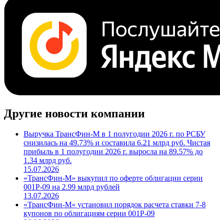
Другие новости компании
Выручка ТрансФин-М в 1 полугодии 2026 г. по РСБУ
снизилась на 49.73% и составила 6.21 млрд руб. Чистая
прибыль в 1 полугодии 2026 г. выросла на 89.57% до
1.34 млрд руб.
15.07.2026
«ТрансФин-М» выкупил по оферте облигации серии
001Р-09 на 2.99 млрд рублей
13.07.2026
«ТрансФин-М» установил порядок расчета ставки 7-8
купонов по облигациям серии 001P-09