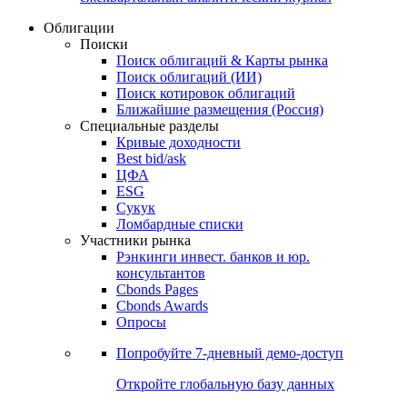
Облигации
Поиски
Поиск облигаций & Карты рынка
Поиск облигаций (ИИ)
Поиск котировок облигаций
Ближайшие размещения (Россия)
Специальные разделы
Кривые доходности
Best bid/ask
ЦФА
ESG
Сукук
Ломбардные списки
Участники рынка
Рэнкинги инвест. банков и юр.
консультантов
Cbonds Pages
Cbonds Awards
Опросы
Попробуйте
7-дневный
демо-доступ
Откройте глобальную базу данных