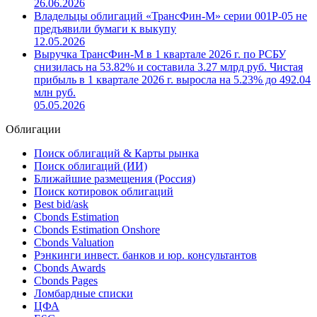
26.06.2026
Владельцы облигаций «ТрансФин-М» серии 001Р-05 не
предъявили бумаги к выкупу
12.05.2026
Выручка ТрансФин-М в 1 квартале 2026 г. по РСБУ
снизилась на 53.82% и составила 3.27 млрд руб. Чистая
прибыль в 1 квартале 2026 г. выросла на 5.23% до 492.04
млн руб.
05.05.2026
Облигации
Поиск облигаций & Карты рынка
Поиск облигаций (ИИ)
Ближайшие размещения (Россия)
Поиск котировок облигаций
Best bid/ask
Cbonds Estimation
Cbonds Estimation Onshore
Cbonds Valuation
Рэнкинги инвест. банков и юр. консультантов
Cbonds Awards
Cbonds Pages
Ломбардные списки
ЦФА