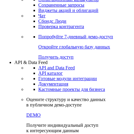
Сохраненные запросы
Виджеты акций и облигаций
Чат
Сбондс Люди
Проверка контрагента
Попробуйте
7-дневный
демо-доступ
Откройте глобальную базу данных
Получить доступ
API & Data Feed
API and Data Feed
API каталог
Готовые модули интеграции
Документация
Кастомные проекты для бизнеса
Оцените структуру и качество данных
в публичном демо-доступе
DEMO
Получите индивидуальный доступ
к интересующим данным