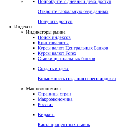
Попробуйте
7-дневный
демо-доступ
Откройте глобальную базу данных
Получить доступ
Индексы
Индикаторы рынка
Поиск индексов
Криптовалюты
Курсы валют Центральных Банков
Курсы валют Forex
Ставки центральных банков
Создать индекс
Возможность создания своего индекса
Макроэкономика
Страницы стран
Макроэкономика
Росстат
Виджет:
Карта процентных ставок