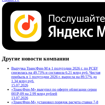
Другие новости компании
Выручка ТрансФин-М в 1 полугодии 2026 г. по РСБУ
снизилась на 49.73% и составила 6.21 млрд руб. Чистая
прибыль в 1 полугодии 2026 г. выросла на 89.57% до
1.34 млрд руб.
15.07.2026
«ТрансФин-М» выкупил по оферте облигации серии
001Р-09 на 2.99 млрд рублей
13.07.2026
«ТрансФин-М» установил порядок расчета ставки 7-8