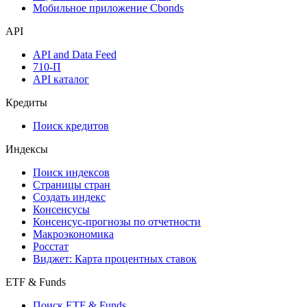
Мобильное приложение Cbonds
API
API and Data Feed
710-П
API каталог
Кредиты
Поиск кредитов
Индексы
Поиск индексов
Страницы стран
Создать индекс
Консенсусы
Консенсус-прогнозы по отчетности
Макроэкономика
Росстат
Виджет: Карта процентных ставок
ETF & Funds
Поиск ETF & Funds