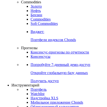
Commodities
Золото
Нефть
Бензин
Commodities
Soft Commodities
Виджет:
Портфели индексов Cbonds
Прогнозы
Консенсус-прогнозы по отчетности
Консенсусы
Попробуйте
7-дневный
демо-доступ
Откройте глобальную базу данных
Получить доступ
Инструментарий
Портфель
Watchlist
Надстройка XLS
Мобильное приложение Cbonds
Облигационный калькулятор