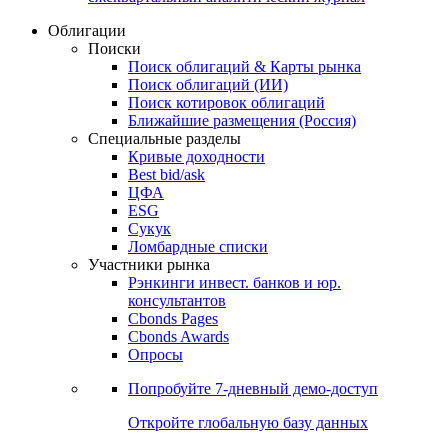
Облигации
Поиски
Поиск облигаций & Карты рынка
Поиск облигаций (ИИ)
Поиск котировок облигаций
Ближайшие размещения (Россия)
Специальные разделы
Кривые доходности
Best bid/ask
ЦФА
ESG
Сукук
Ломбардные списки
Участники рынка
Рэнкинги инвест. банков и юр.
консультантов
Cbonds Pages
Cbonds Awards
Опросы
Попробуйте
7-дневный
демо-доступ
Откройте глобальную базу данных