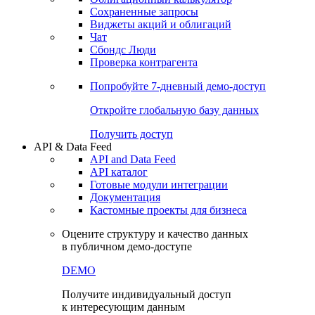
Сохраненные запросы
Виджеты акций и облигаций
Чат
Сбондс Люди
Проверка контрагента
Попробуйте
7-дневный
демо-доступ
Откройте глобальную базу данных
Получить доступ
API & Data Feed
API and Data Feed
API каталог
Готовые модули интеграции
Документация
Кастомные проекты для бизнеса
Оцените структуру и качество данных
в публичном демо-доступе
DEMO
Получите индивидуальный доступ
к интересующим данным