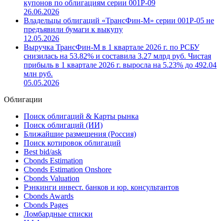
купонов по облигациям серии 001P-09
26.06.2026
Владельцы облигаций «ТрансФин-М» серии 001Р-05 не
предъявили бумаги к выкупу
12.05.2026
Выручка ТрансФин-М в 1 квартале 2026 г. по РСБУ
снизилась на 53.82% и составила 3.27 млрд руб. Чистая
прибыль в 1 квартале 2026 г. выросла на 5.23% до 492.04
млн руб.
05.05.2026
Облигации
Поиск облигаций & Карты рынка
Поиск облигаций (ИИ)
Ближайшие размещения (Россия)
Поиск котировок облигаций
Best bid/ask
Cbonds Estimation
Cbonds Estimation Onshore
Cbonds Valuation
Рэнкинги инвест. банков и юр. консультантов
Cbonds Awards
Cbonds Pages
Ломбардные списки