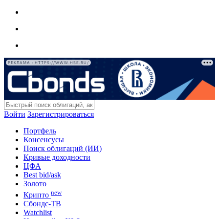
РЕКЛАМА • HTTPS://WWW.HSE.RU/
Войти
Зарегистрироваться
Портфель
Консенсусы
Поиск облигаций (ИИ)
Кривые доходности
ЦФА
Best bid/ask
Золото
new
Крипто
Сбондс-ТВ
Watchlist