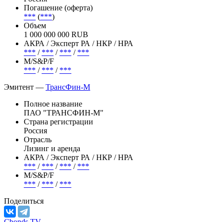
Погашение (оферта)
***
(
***
)
Объем
1 000 000 000 RUB
АКРА / Эксперт РА / НКР / НРА
***
/
***
/
***
/
***
М/S&P/F
***
/
***
/
***
Эмитент —
ТрансФин-М
Полное название
ПАО "ТРАНСФИН-М"
Страна регистрации
Россия
Отрасль
Лизинг и аренда
АКРА / Эксперт РА / НКР / НРА
***
/
***
/
***
/
***
М/S&P/F
***
/
***
/
***
Поделиться
Cbonds.TV