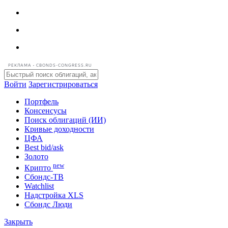
РЕКЛАМА • CBONDS-CONGRESS.RU
Войти
Зарегистрироваться
Портфель
Консенсусы
Поиск облигаций (ИИ)
Кривые доходности
ЦФА
Best bid/ask
Золото
new
Крипто
Сбондс-ТВ
Watchlist
Надстройка XLS