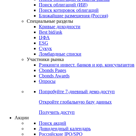
Облигации
Поиски
Поиск облигаций & Карты рынка
Поиск облигаций (ИИ)
Поиск котировок облигаций
Ближайшие размещения (Россия)
Специальные разделы
Кривые доходности
Best bid/ask
ЦФА
ESG
Сукук
Ломбардные списки
Участники рынка
Рэнкинги инвест. банков и юр. консультантов
Cbonds Pages
Cbonds Awards
Опросы
Попробуйте
7-дневный
демо-доступ
Откройте глобальную базу данных
Получить доступ