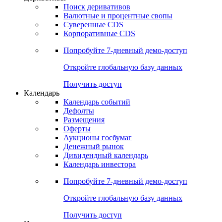
Откройте глобальную базу данных
Получить доступ
Деривативы
Поиск деривативов
Валютные и процентные свопы
Суверенные CDS
Корпоративные CDS
Попробуйте
7-дневный
демо-доступ
Откройте глобальную базу данных
Получить доступ
Календарь
Календарь событий
Дефолты
Размещения
Оферты
Аукционы госбумаг
Денежный рынок
Дивидендный календарь
Календарь инвестора
Попробуйте
7-дневный
демо-доступ