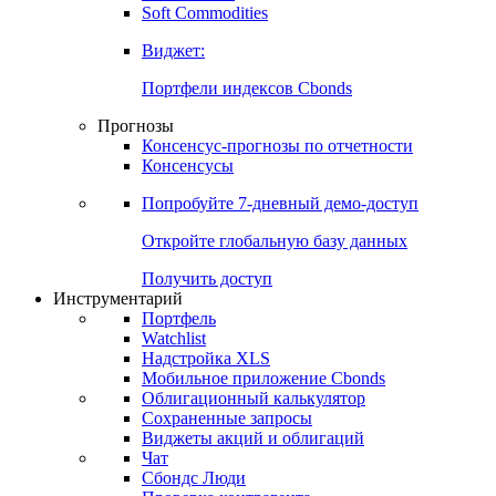
Золото
Нефть
Бензин
Commodities
Soft Commodities
Виджет:
Портфели индексов Cbonds
Прогнозы
Консенсус-прогнозы по отчетности
Консенсусы
Попробуйте
7-дневный
демо-доступ
Откройте глобальную базу данных
Получить доступ
Инструментарий
Портфель
Watchlist
Надстройка XLS
Мобильное приложение Cbonds
Облигационный калькулятор
Сохраненные запросы