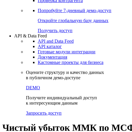
Виджеты акций и облигаций
Чат
Сбондс Люди
Проверка контрагента
Попробуйте
7-дневный
демо-доступ
Откройте глобальную базу данных
Получить доступ
API & Data Feed
API and Data Feed
API каталог
Готовые модули интеграции
Документация
Кастомные проекты для бизнеса
Оцените структуру и качество данных
в публичном демо-доступе
DEMO
Получите индивидуальный доступ
к интересующим данным
Запросить доступ