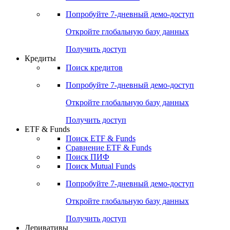
Акции
Поиск акций
Дивидендный календарь
Российские IPO/SPO
Попробуйте
7-дневный
демо-доступ
Откройте глобальную базу данных
Получить доступ
Кредиты
Поиск кредитов
Попробуйте
7-дневный
демо-доступ
Откройте глобальную базу данных
Получить доступ
ETF & Funds
Поиск ETF & Funds
Сравнение ETF & Funds
Поиск ПИФ
Поиск Mutual Funds
Попробуйте
7-дневный
демо-доступ