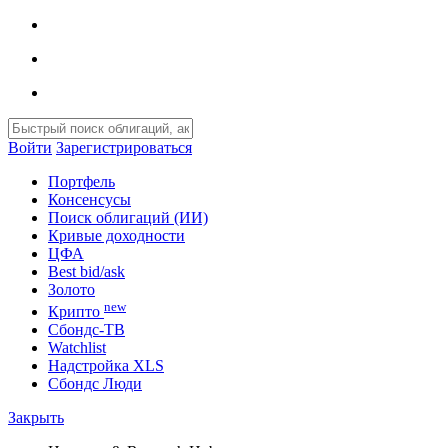
Войти
Зарегистрироваться
Портфель
Консенсусы
Поиск облигаций (ИИ)
Кривые доходности
ЦФА
Best bid/ask
Золото
new
Крипто
Сбондс-ТВ
Watchlist
Надстройка XLS
Сбондс Люди
Закрыть