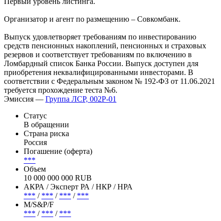
Первый уровень листинга.
Организатор и агент по размещению – Совкомбанк.
Выпуск удовлетворяет требованиям по инвестированию
средств пенсионных накоплений, пенсионных и страховых
резервов и соответствует требованиям по включению в
Ломбардный список Банка России. Выпуск доступен для
приобретения неквалифицированными инвесторами. В
соответствии с Федеральным законом № 192-ФЗ от 11.06.2021
требуется прохождение теста №6.
Эмиссия —
Группа ЛСР, 002Р-01
Статус
В обращении
Страна риска
Россия
Погашение (оферта)
***
Объем
10 000 000 000 RUB
АКРА / Эксперт РА / НКР / НРА
***
/
***
/
***
/
***
М/S&P/F
***
/
***
/
***