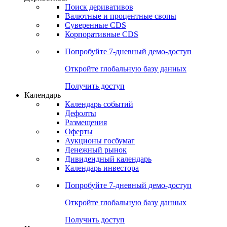
Поиск деривативов
Валютные и процентные свопы
Суверенные CDS
Корпоративные CDS
Попробуйте
7-дневный
демо-доступ
Откройте глобальную базу данных
Получить доступ
Календарь
Календарь событий
Дефолты
Размещения
Оферты
Аукционы госбумаг
Денежный рынок
Дивидендный календарь
Календарь инвестора
Попробуйте
7-дневный
демо-доступ
Откройте глобальную базу данных
Получить доступ