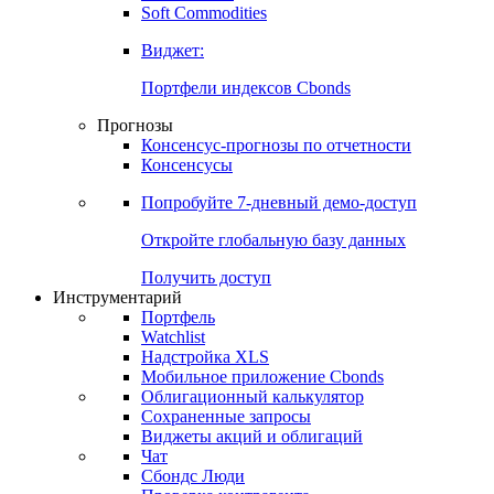
Soft Commodities
Виджет:
Портфели индексов Cbonds
Прогнозы
Консенсус-прогнозы по отчетности
Консенсусы
Попробуйте
7-дневный
демо-доступ
Откройте глобальную базу данных
Получить доступ
Инструментарий
Портфель
Watchlist
Надстройка XLS
Мобильное приложение Cbonds
Облигационный калькулятор
Сохраненные запросы
Виджеты акций и облигаций
Чат
Сбондс Люди