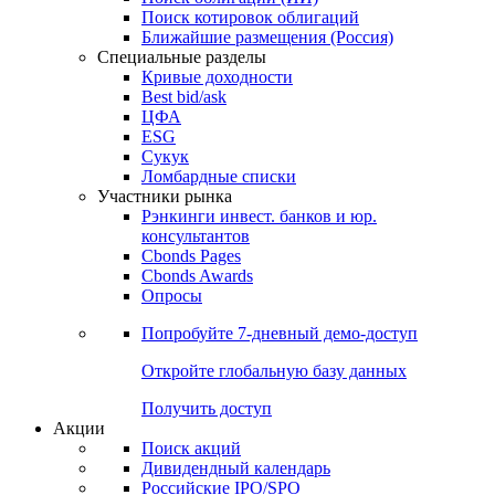
Поиск котировок облигаций
Ближайшие размещения (Россия)
Специальные разделы
Кривые доходности
Best bid/ask
ЦФА
ESG
Сукук
Ломбардные списки
Участники рынка
Рэнкинги инвест. банков и юр.
консультантов
Cbonds Pages
Cbonds Awards
Опросы
Попробуйте
7-дневный
демо-доступ
Откройте глобальную базу данных
Получить доступ
Акции
Поиск акций
Дивидендный календарь
Российские IPO/SPO