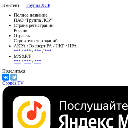
Эмитент —
Группа ЛСР
Полное название
ПАО "Группа ЛСР"
Страна регистрации
Россия
Отрасль
Строительство зданий
АКРА / Эксперт РА / НКР / НРА
***
/
***
/
***
/
***
М/S&P/F
***
/
***
/
***
Поделиться
Cbonds.TV