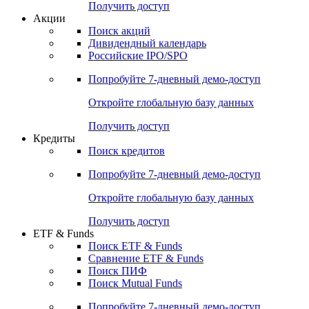
Получить доступ
Акции
Поиск акций
Дивидендный календарь
Российские IPO/SPO
Попробуйте
7-дневный
демо-доступ
Откройте глобальную базу данных
Получить доступ
Кредиты
Поиск кредитов
Попробуйте
7-дневный
демо-доступ
Откройте глобальную базу данных
Получить доступ
ETF & Funds
Поиск ETF & Funds
Сравнение ETF & Funds
Поиск ПИФ
Поиск Mutual Funds
Попробуйте
7-дневный
демо-доступ