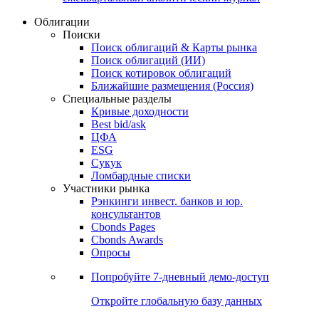
Облигации
Поиски
Поиск облигаций & Карты рынка
Поиск облигаций (ИИ)
Поиск котировок облигаций
Ближайшие размещения (Россия)
Специальные разделы
Кривые доходности
Best bid/ask
ЦФА
ESG
Сукук
Ломбардные списки
Участники рынка
Рэнкинги инвест. банков и юр.
консультантов
Cbonds Pages
Cbonds Awards
Опросы
Попробуйте
7-дневный
демо-доступ
Откройте глобальную базу данных