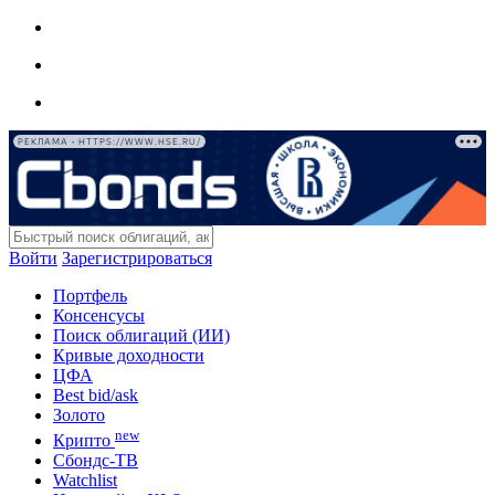
РЕКЛАМА • HTTPS://WWW.HSE.RU/
Войти
Зарегистрироваться
Портфель
Консенсусы
Поиск облигаций (ИИ)
Кривые доходности
ЦФА
Best bid/ask
Золото
new
Крипто
Сбондс-ТВ
Watchlist