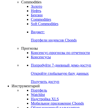
Commodities
Золото
Нефть
Бензин
Commodities
Soft Commodities
Виджет:
Портфели индексов Cbonds
Прогнозы
Консенсус-прогнозы по отчетности
Консенсусы
Попробуйте
7-дневный
демо-доступ
Откройте глобальную базу данных
Получить доступ
Инструментарий
Портфель
Watchlist
Надстройка XLS
Мобильное приложение Cbonds
Облигационный калькулятор