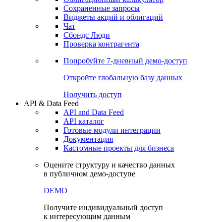
Сохраненные запросы
Виджеты акций и облигаций
Чат
Сбондс Люди
Проверка контрагента
Попробуйте
7-дневный
демо-доступ
Откройте глобальную базу данных
Получить доступ
API & Data Feed
API and Data Feed
API каталог
Готовые модули интеграции
Документация
Кастомные проекты для бизнеса
Оцените структуру и качество данных
в публичном демо-доступе
DEMO
Получите индивидуальный доступ
к интересующим данным