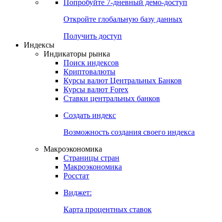
Попробуйте
7-дневный
демо-доступ
Откройте глобальную базу данных
Получить доступ
Индексы
Индикаторы рынка
Поиск индексов
Криптовалюты
Курсы валют Центральных Банков
Курсы валют Forex
Ставки центральных банков
Создать индекс
Возможность создания своего индекса
Макроэкономика
Страницы стран
Макроэкономика
Росстат
Виджет:
Карта процентных ставок