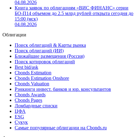
04.08.2026
Книга заявок по облигациям «ВИС ФИНАНС» серии
БО-П14 объемом до 2.5 млрд рублей открыта сегодня до
15:00 (мск)
04.08.2026
Облигации
Поиск облигаций & Карты рынка
Поиск облигаций (ИИ)
Ближайшие размещения (Россия)
Поиск котировок облигаций
Best bid/ask
Cbonds Estimation
Cbonds Estimation Onshore
Cbonds Valuation
Рэнкинги инвест. банков и юр. консультантов
Cbonds Awards
Cbonds Pages
Ломбардные списки
ЦФА
ESG
Сукук
Самые популярные облигации на Cbonds.ru