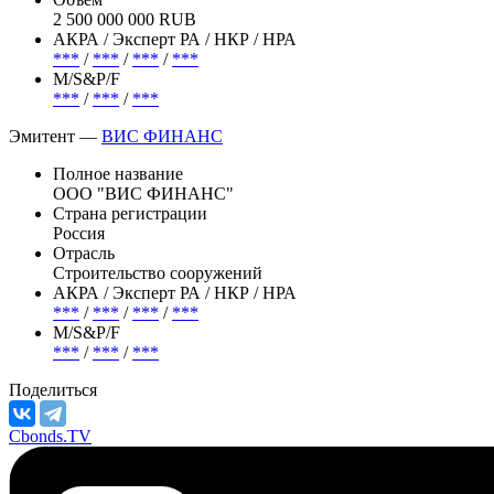
2 500 000 000 RUB
АКРА / Эксперт РА / НКР / НРА
***
/
***
/
***
/
***
М/S&P/F
***
/
***
/
***
Эмитент —
ВИС ФИНАНС
Полное название
ООО "ВИС ФИНАНС"
Страна регистрации
Россия
Отрасль
Строительство сооружений
АКРА / Эксперт РА / НКР / НРА
***
/
***
/
***
/
***
М/S&P/F
***
/
***
/
***
Поделиться
Cbonds.TV