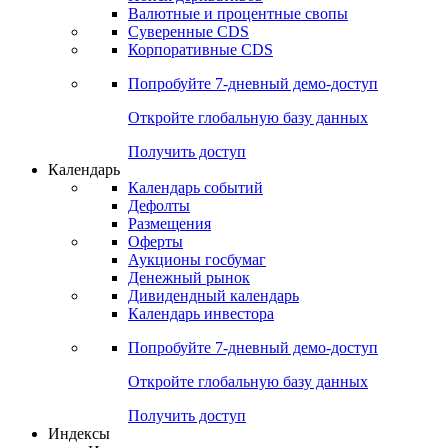
Валютные и процентные свопы
Суверенные CDS
Корпоративные CDS
Попробуйте
7-дневный
демо-доступ
Откройте глобальную базу данных
Получить доступ
Календарь
Календарь событий
Дефолты
Размещения
Оферты
Аукционы госбумаг
Денежный рынок
Дивидендный календарь
Календарь инвестора
Попробуйте
7-дневный
демо-доступ
Откройте глобальную базу данных
Получить доступ
Индексы