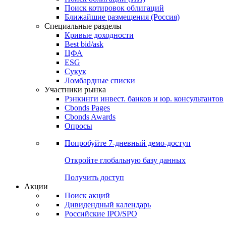
Поиск котировок облигаций
Ближайшие размещения (Россия)
Специальные разделы
Кривые доходности
Best bid/ask
ЦФА
ESG
Сукук
Ломбардные списки
Участники рынка
Рэнкинги инвест. банков и юр. консультантов
Cbonds Pages
Cbonds Awards
Опросы
Попробуйте
7-дневный
демо-доступ
Откройте глобальную базу данных
Получить доступ
Акции
Поиск акций
Дивидендный календарь
Российские IPO/SPO