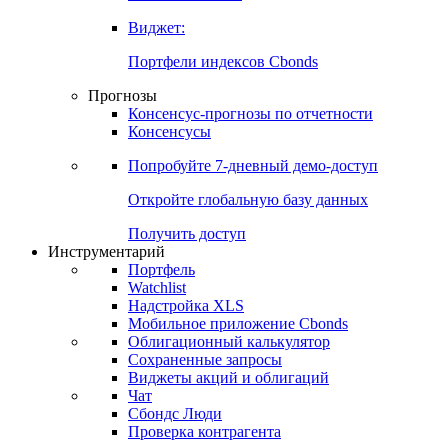
Виджет:
Портфели индексов Cbonds
Прогнозы
Консенсус-прогнозы по отчетности
Консенсусы
Попробуйте
7-дневный
демо-доступ
Откройте глобальную базу данных
Получить доступ
Инструментарий
Портфель
Watchlist
Надстройка XLS
Мобильное приложение Cbonds
Облигационный калькулятор
Сохраненные запросы
Виджеты акций и облигаций
Чат
Сбондс Люди
Проверка контрагента