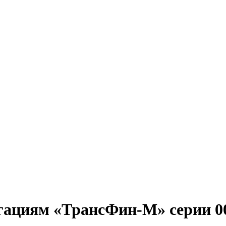
игациям «ТрансФин-М» серии 00