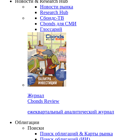
Новости & Research Hub
Новости рынка
Research Hub
Сбондс-ТВ
Cbonds для СМИ
Глоссарий
Журнал
Cbonds Review
ежеквартальный аналитический журнал
Облигации
Поиски
Поиск облигаций & Карты рынка
Поиск облигаций (ИИ)