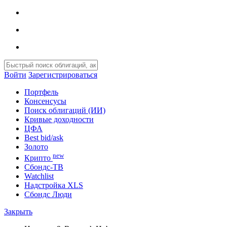
Войти
Зарегистрироваться
Портфель
Консенсусы
Поиск облигаций (ИИ)
Кривые доходности
ЦФА
Best bid/ask
Золото
new
Крипто
Сбондс-ТВ
Watchlist
Надстройка XLS
Сбондс Люди
Закрыть