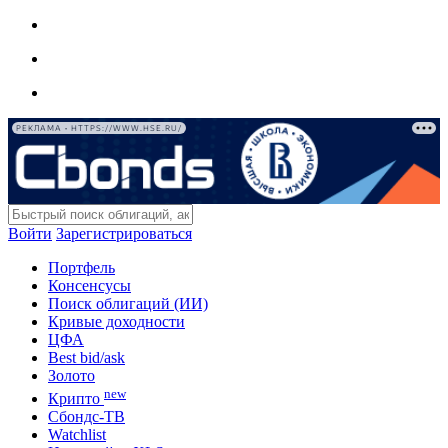
РЕКЛАМА • HTTPS://WWW.HSE.RU/
Войти
Зарегистрироваться
Портфель
Консенсусы
Поиск облигаций (ИИ)
Кривые доходности
ЦФА
Best bid/ask
Золото
new
Крипто
Сбондс-ТВ
Watchlist