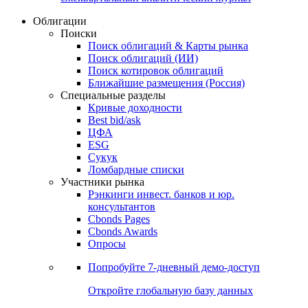
Облигации
Поиски
Поиск облигаций & Карты рынка
Поиск облигаций (ИИ)
Поиск котировок облигаций
Ближайшие размещения (Россия)
Специальные разделы
Кривые доходности
Best bid/ask
ЦФА
ESG
Сукук
Ломбардные списки
Участники рынка
Рэнкинги инвест. банков и юр.
консультантов
Cbonds Pages
Cbonds Awards
Опросы
Попробуйте
7-дневный
демо-доступ
Откройте глобальную базу данных