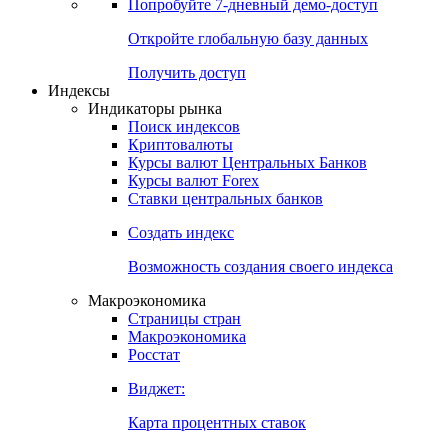
Попробуйте
7-дневный
демо-доступ
Откройте глобальную базу данных
Получить доступ
Индексы
Индикаторы рынка
Поиск индексов
Криптовалюты
Курсы валют Центральных Банков
Курсы валют Forex
Ставки центральных банков
Создать индекс
Возможность создания своего индекса
Макроэкономика
Страницы стран
Макроэкономика
Росстат
Виджет:
Карта процентных ставок