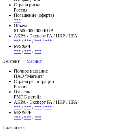
Страна риска
Россия
Погашение (оферта)
***
Объем
61 500 000 000 RUB
АКРА / Эксперт РА / НКР / НРА
***
/
***
/
***
/
***
М/S&P/F
***
/
***
/
***
Эмитент —
Магнит
Полное название
ПАО "Магнит"
Страна регистрации
Россия
Отрасль
FMCG ретейл
АКРА / Эксперт РА / НКР / НРА
***
/
***
/
***
/
***
М/S&P/F
***
/
***
/
***
Поделиться