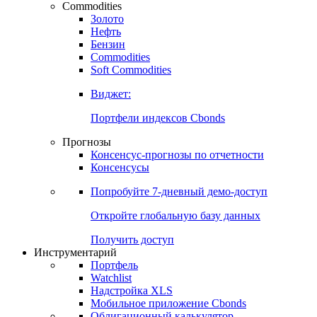
Commodities
Золото
Нефть
Бензин
Commodities
Soft Commodities
Виджет:
Портфели индексов Cbonds
Прогнозы
Консенсус-прогнозы по отчетности
Консенсусы
Попробуйте
7-дневный
демо-доступ
Откройте глобальную базу данных
Получить доступ
Инструментарий
Портфель
Watchlist
Надстройка XLS
Мобильное приложение Cbonds
Облигационный калькулятор