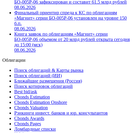
БО-005Р-06 зафиксирован и составит 61.5 млрд рублей
08.06.2026
Финальный ориентир спреда к КС по облигациям
«Магнит» серии БО-005Р-06 установлен на уровне 150
б.п.
08.06.2026
Книга заявок по облигациям «Магнит» серии
БО-005Р-06 объемом от 20 млрд рублей открыта сегодня
до 15:00 (мск)
08.06.2026
Облигации
Поиск облигаций & Карты рынка
Поиск облигаций (ИИ)
Ближайшие размещения (Россия)
Поиск котировок облигаций
Best bid/ask
Cbonds Estimation
Cbonds Estimation Onshore
Cbonds Valuation
Рэнкинги инвест. банков и юр. консультантов
Cbonds Awards
Cbonds Pages
Ломбардные списки