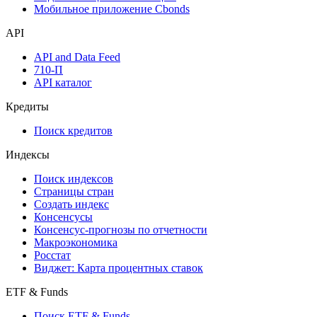
Мобильное приложение Cbonds
API
API and Data Feed
710-П
API каталог
Кредиты
Поиск кредитов
Индексы
Поиск индексов
Страницы стран
Создать индекс
Консенсусы
Консенсус-прогнозы по отчетности
Макроэкономика
Росстат
Виджет: Карта процентных ставок
ETF & Funds
Поиск ETF & Funds