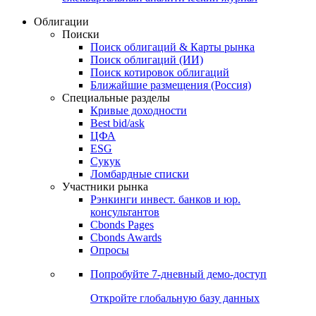
Облигации
Поиски
Поиск облигаций & Карты рынка
Поиск облигаций (ИИ)
Поиск котировок облигаций
Ближайшие размещения (Россия)
Специальные разделы
Кривые доходности
Best bid/ask
ЦФА
ESG
Сукук
Ломбардные списки
Участники рынка
Рэнкинги инвест. банков и юр.
консультантов
Cbonds Pages
Cbonds Awards
Опросы
Попробуйте
7-дневный
демо-доступ
Откройте глобальную базу данных