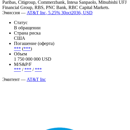
Paribas, Citigroup, Commerzbank, Intesa Sanpaolo, Mitsubishi UFJ
Financial Group, RBS, PNC Bank, RBC Capital Markets.
Эмиссия —
AT&T Inc, 5.25% 30oct2036, USD
Статус
В обращении
Страна риска
США
Погашение (оферта)
***
(
***
)
Объем
1 750 000 000 USD
М/S&P/F
***
/
***
/
***
Эмитент —
AT&T Inc