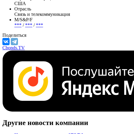
США
Отрасль
Связь и телекоммуникация
М/S&P/F
***
/
***
/
***
Поделиться
Cbonds.TV
Другие новости компании