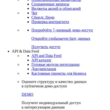
Сохраненные запросы
Виджеты акций и облигаций
Чат
Сбондс Люди
Проверка контрагента
Попробуйте
7-дневный
демо-доступ
Откройте глобальную базу данных
Получить доступ
API & Data Feed
API and Data Feed
API каталог
Готовые модули интеграции
Документация
Кастомные проекты для бизнеса
Оцените структуру и качество данных
в публичном демо-доступе
DEMO
Получите индивидуальный доступ
к интересующим данным