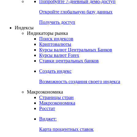
Попробуйте
7-дневный
демо-доступ
Откройте глобальную базу данных
Получить доступ
Индексы
Индикаторы рынка
Поиск индексов
Криптовалюты
Курсы валют Центральных Банков
Курсы валют Forex
Ставки центральных банков
Создать индекс
Возможность создания своего индекса
Макроэкономика
Страницы стран
Макроэкономика
Росстат
Виджет:
Карта процентных ставок