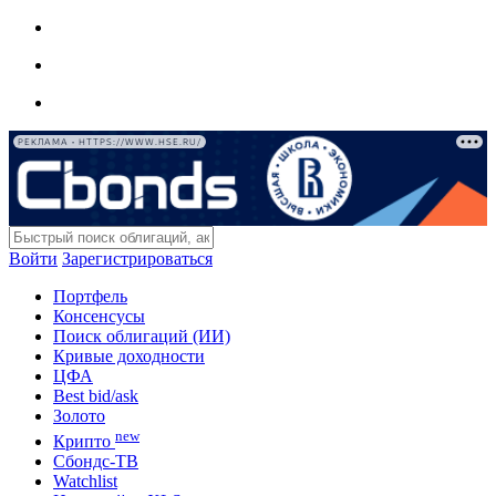
РЕКЛАМА • HTTPS://WWW.HSE.RU/
Войти
Зарегистрироваться
Портфель
Консенсусы
Поиск облигаций (ИИ)
Кривые доходности
ЦФА
Best bid/ask
Золото
new
Крипто
Сбондс-ТВ
Watchlist