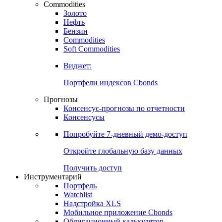
Commodities
Золото
Нефть
Бензин
Commodities
Soft Commodities
Виджет:
Портфели индексов Cbonds
Прогнозы
Консенсус-прогнозы по отчетности
Консенсусы
Попробуйте
7-дневный
демо-доступ
Откройте глобальную базу данных
Получить доступ
Инструментарий
Портфель
Watchlist
Надстройка XLS
Мобильное приложение Cbonds
Облигационный калькулятор