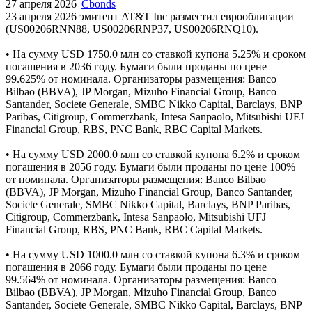
27 апреля 2026
Cbonds
23 апреля 2026 эмитент AT&T Inc разместил еврооблигации
(US00206RNN88, US00206RNP37, US00206RNQ10).
• На сумму USD 1750.0 млн cо ставкой купона 5.25% и сроком
погашения в 2036 году. Бумаги были проданы по цене
99.625% от номинала. Организаторы размещения: Banco
Bilbao (BBVA), JP Morgan, Mizuho Financial Group, Banco
Santander, Societe Generale, SMBC Nikko Capital, Barclays, BNP
Paribas, Citigroup, Commerzbank, Intesa Sanpaolo, Mitsubishi UFJ
Financial Group, RBS, PNC Bank, RBC Capital Markets.
• На сумму USD 2000.0 млн cо ставкой купона 6.2% и сроком
погашения в 2056 году. Бумаги были проданы по цене 100%
от номинала. Организаторы размещения: Banco Bilbao
(BBVA), JP Morgan, Mizuho Financial Group, Banco Santander,
Societe Generale, SMBC Nikko Capital, Barclays, BNP Paribas,
Citigroup, Commerzbank, Intesa Sanpaolo, Mitsubishi UFJ
Financial Group, RBS, PNC Bank, RBC Capital Markets.
• На сумму USD 1000.0 млн cо ставкой купона 6.3% и сроком
погашения в 2066 году. Бумаги были проданы по цене
99.564% от номинала. Организаторы размещения: Banco
Bilbao (BBVA), JP Morgan, Mizuho Financial Group, Banco
Santander, Societe Generale, SMBC Nikko Capital, Barclays, BNP