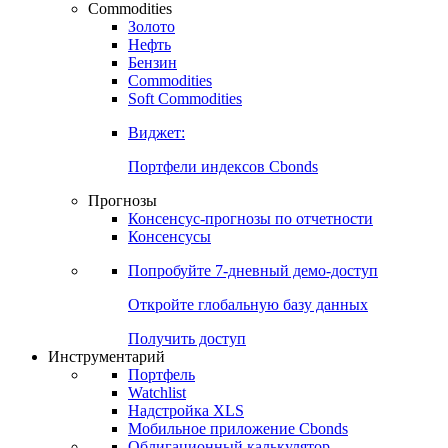
Commodities
Золото
Нефть
Бензин
Commodities
Soft Commodities
Виджет:
Портфели индексов Cbonds
Прогнозы
Консенсус-прогнозы по отчетности
Консенсусы
Попробуйте
7-дневный
демо-доступ
Откройте глобальную базу данных
Получить доступ
Инструментарий
Портфель
Watchlist
Надстройка XLS
Мобильное приложение Cbonds
Облигационный калькулятор