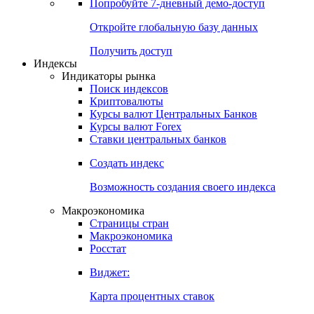
Попробуйте
7-дневный
демо-доступ
Откройте глобальную базу данных
Получить доступ
Индексы
Индикаторы рынка
Поиск индексов
Криптовалюты
Курсы валют Центральных Банков
Курсы валют Forex
Ставки центральных банков
Создать индекс
Возможность создания своего индекса
Макроэкономика
Страницы стран
Макроэкономика
Росстат
Виджет:
Карта процентных ставок