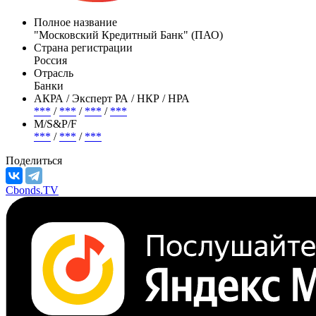
Полное название
"Московский Кредитный Банк" (ПАО)
Страна регистрации
Россия
Отрасль
Банки
АКРА / Эксперт РА / НКР / НРА
***
/
***
/
***
/
***
М/S&P/F
***
/
***
/
***
Поделиться
Cbonds.TV