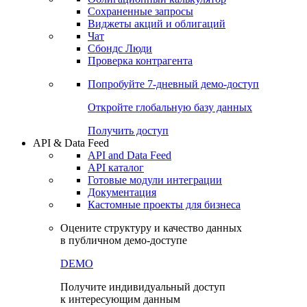
Сохраненные запросы
Виджеты акций и облигаций
Чат
Сбондс Люди
Проверка контрагента
Попробуйте
7-дневный
демо-доступ
Откройте глобальную базу данных
Получить доступ
API & Data Feed
API and Data Feed
API каталог
Готовые модули интеграции
Документация
Кастомные проекты для бизнеса
Оцените структуру и качество данных
в публичном демо-доступе
DEMO
Получите индивидуальный доступ
к интересующим данным