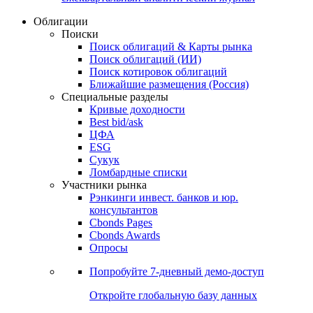
Облигации
Поиски
Поиск облигаций & Карты рынка
Поиск облигаций (ИИ)
Поиск котировок облигаций
Ближайшие размещения (Россия)
Специальные разделы
Кривые доходности
Best bid/ask
ЦФА
ESG
Сукук
Ломбардные списки
Участники рынка
Рэнкинги инвест. банков и юр.
консультантов
Cbonds Pages
Cbonds Awards
Опросы
Попробуйте
7-дневный
демо-доступ
Откройте глобальную базу данных