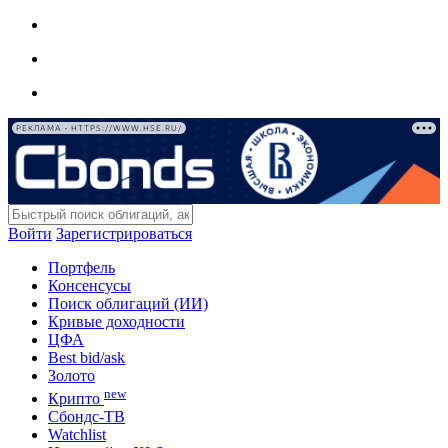
РЕКЛАМА • HTTPS://WWW.HSE.RU/
Войти
Зарегистрироваться
Портфель
Консенсусы
Поиск облигаций (ИИ)
Кривые доходности
ЦФА
Best bid/ask
Золото
new
Крипто
Сбондс-ТВ
Watchlist