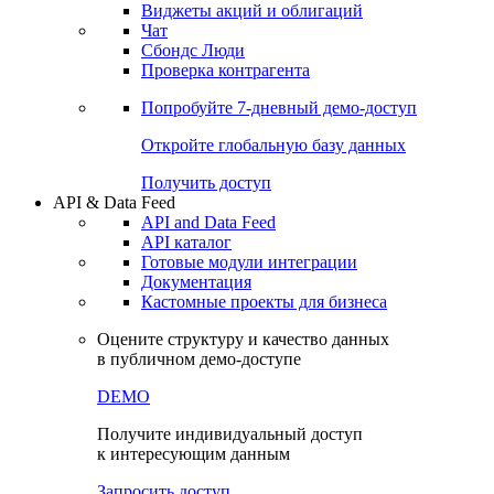
Виджеты акций и облигаций
Чат
Сбондс Люди
Проверка контрагента
Попробуйте
7-дневный
демо-доступ
Откройте глобальную базу данных
Получить доступ
API & Data Feed
API and Data Feed
API каталог
Готовые модули интеграции
Документация
Кастомные проекты для бизнеса
Оцените структуру и качество данных
в публичном демо-доступе
DEMO
Получите индивидуальный доступ
к интересующим данным
Запросить доступ