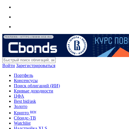
РЕКЛАМА • HTTPS://WWW.HSE.RU/
Войти
Зарегистрироваться
Портфель
Консенсусы
Поиск облигаций (ИИ)
Кривые доходности
ЦФА
Best bid/ask
Золото
new
Крипто
Сбондс-ТВ
Watchlist
Надстройка XLS