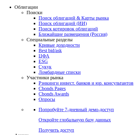
Облигации
Поиски
Поиск облигаций & Карты рынка
Поиск облигаций (ИИ)
Поиск котировок облигаций
Ближайшие размещения (Россия)
Специальные разделы
Кривые доходности
Best bid/ask
ЦФА
ESG
Сукук
Ломбардные списки
Участники рынка
Рэнкинги инвест. банков и юр. консультантов
Cbonds Pages
Cbonds Awards
Опросы
Попробуйте
7-дневный
демо-доступ
Откройте глобальную базу данных
Получить доступ