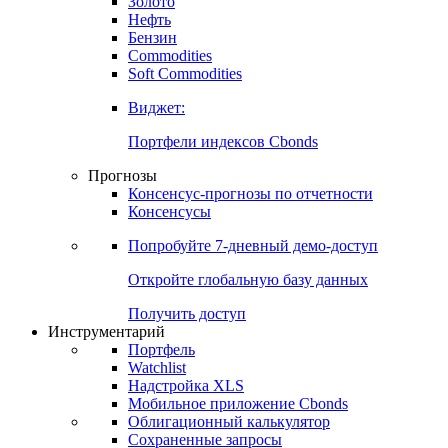
Золото
Нефть
Бензин
Commodities
Soft Commodities
Виджет:
Портфели индексов Cbonds
Прогнозы
Консенсус-прогнозы по отчетности
Консенсусы
Попробуйте
7-дневный
демо-доступ
Откройте глобальную базу данных
Получить доступ
Инструментарий
Портфель
Watchlist
Надстройка XLS
Мобильное приложение Cbonds
Облигационный калькулятор
Сохраненные запросы