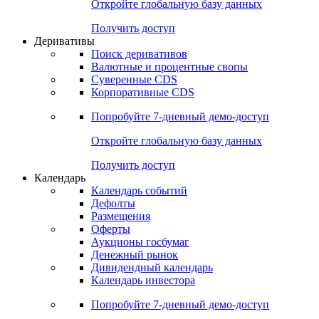
Откройте глобальную базу данных
Получить доступ
Деривативы
Поиск деривативов
Валютные и процентные свопы
Суверенные CDS
Корпоративные CDS
Попробуйте
7-дневный
демо-доступ
Откройте глобальную базу данных
Получить доступ
Календарь
Календарь событий
Дефолты
Размещения
Оферты
Аукционы госбумаг
Денежный рынок
Дивидендный календарь
Календарь инвестора
Попробуйте
7-дневный
демо-доступ