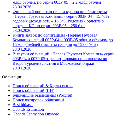
млрд рублей, по серии 003P-05 – 2.2 млрд рублей
23.04.2026
Финальный ориентир ставки купона по облигациям
«Первая Грузовая Компания» серии 003P-04 – 15.40%
годовых (доходность – 16.54% годовых), ориентир
спреда к КС по серии 003P-05 – 250 б.п.
23.04.2026
Книги заявок по облигациям «Первая Грузовая
Компания» серий 003P-04 и 003P-05 общим объемом до
15 млрд рублей открыты сегодня до 15:00 (мск)
23.04.2026
Выпуски облигаций «Первая Грузовая Компания» серий
003Р-04 и 003Р-05 зарегистрированы и включены во
Второй уровень листинга Московской биржи
20.04.2026
Облигации
Поиск облигаций & Карты рынка
Поиск облигаций (ИИ)
Ближайшие размещения (Россия)
Поиск котировок облигаций
Best bid/ask
Cbonds Estimation
Cbonds Estimation Onshore