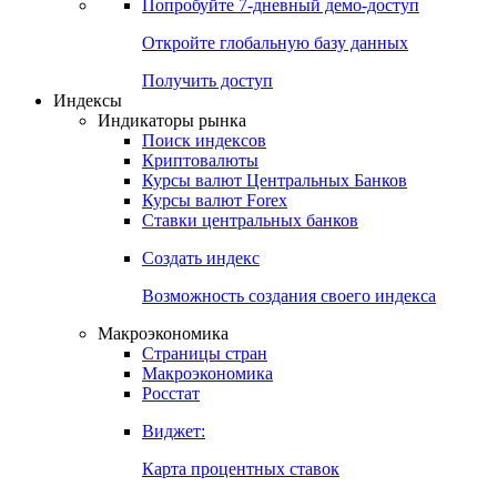
Попробуйте
7-дневный
демо-доступ
Откройте глобальную базу данных
Получить доступ
Индексы
Индикаторы рынка
Поиск индексов
Криптовалюты
Курсы валют Центральных Банков
Курсы валют Forex
Ставки центральных банков
Создать индекс
Возможность создания своего индекса
Макроэкономика
Страницы стран
Макроэкономика
Росстат
Виджет:
Карта процентных ставок