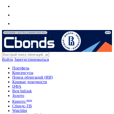
РЕКЛАМА • HTTPS://WWW.HSE.RU/
Войти
Зарегистрироваться
Портфель
Консенсусы
Поиск облигаций (ИИ)
Кривые доходности
ЦФА
Best bid/ask
Золото
new
Крипто
Сбондс-ТВ
Watchlist