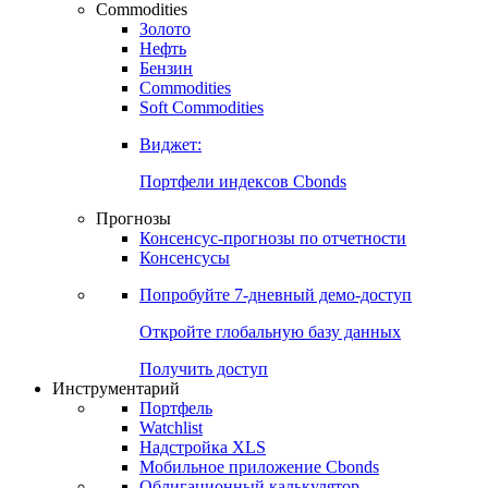
Commodities
Золото
Нефть
Бензин
Commodities
Soft Commodities
Виджет:
Портфели индексов Cbonds
Прогнозы
Консенсус-прогнозы по отчетности
Консенсусы
Попробуйте
7-дневный
демо-доступ
Откройте глобальную базу данных
Получить доступ
Инструментарий
Портфель
Watchlist
Надстройка XLS
Мобильное приложение Cbonds
Облигационный калькулятор