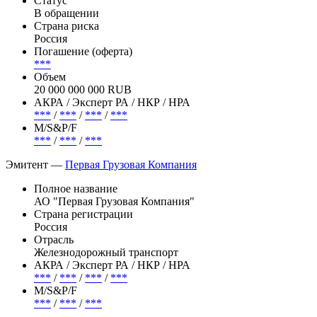
Статус
В обращении
Страна риска
Россия
Погашение (оферта)
***
Объем
20 000 000 000 RUB
АКРА / Эксперт РА / НКР / НРА
***
/
***
/
***
/
***
М/S&P/F
***
/
***
/
***
Эмитент —
Первая Грузовая Компания
Полное название
АО "Первая Грузовая Компания"
Страна регистрации
Россия
Отрасль
Железнодорожный транспорт
АКРА / Эксперт РА / НКР / НРА
***
/
***
/
***
/
***
М/S&P/F
***
/
***
/
***