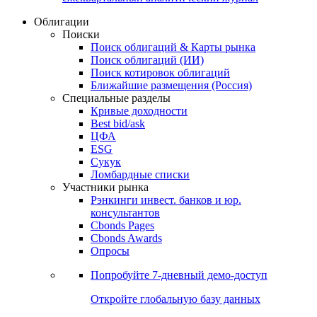
Облигации
Поиски
Поиск облигаций & Карты рынка
Поиск облигаций (ИИ)
Поиск котировок облигаций
Ближайшие размещения (Россия)
Специальные разделы
Кривые доходности
Best bid/ask
ЦФА
ESG
Сукук
Ломбардные списки
Участники рынка
Рэнкинги инвест. банков и юр.
консультантов
Cbonds Pages
Cbonds Awards
Опросы
Попробуйте
7-дневный
демо-доступ
Откройте глобальную базу данных