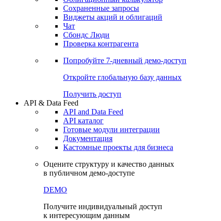
Сохраненные запросы
Виджеты акций и облигаций
Чат
Сбондс Люди
Проверка контрагента
Попробуйте
7-дневный
демо-доступ
Откройте глобальную базу данных
Получить доступ
API & Data Feed
API and Data Feed
API каталог
Готовые модули интеграции
Документация
Кастомные проекты для бизнеса
Оцените структуру и качество данных
в публичном демо-доступе
DEMO
Получите индивидуальный доступ
к интересующим данным