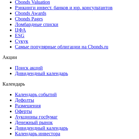
Cbonds Valuation
Рэнкинги инвест. банков и юр. консультантов
Cbonds Awards
Cbonds Pages
Ломбардные списки
ЦФА
ESG
Сукук
Самые популярные облигации на Cbonds.ru
Акции
Поиск акций
Дивидендный календарь
Календарь
Календарь событий
Дефолты
Размещения
Оферты
Аукционы госбумаг
Денежный рынок
Дивидендный календарь
Календарь инвестора