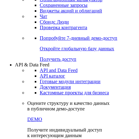
Сохраненные запросы
Виджеты акций и облигаций
Чат
Сбондс Люди
Проверка контрагента
Попробуйте
7-дневный
демо-доступ
Откройте глобальную базу данных
Получить доступ
API & Data Feed
API and Data Feed
API каталог
Готовые модули интеграции
Документация
Кастомные проекты для бизнеса
Оцените структуру и качество данных
в публичном демо-доступе
DEMO
Получите индивидуальный доступ
к интересующим данным