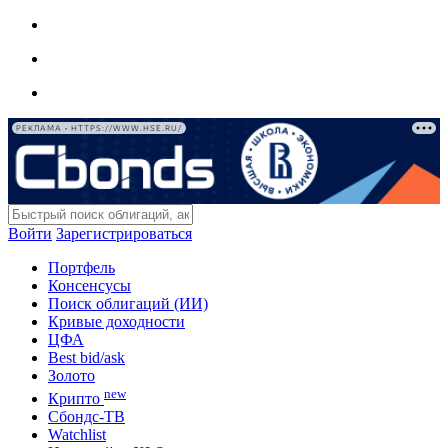
РЕКЛАМА • HTTPS://WWW.HSE.RU/
Войти
Зарегистрироваться
Портфель
Консенсусы
Поиск облигаций (ИИ)
Кривые доходности
ЦФА
Best bid/ask
Золото
new
Крипто
Сбондс-ТВ
Watchlist