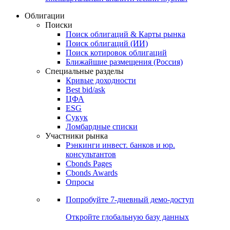
Облигации
Поиски
Поиск облигаций & Карты рынка
Поиск облигаций (ИИ)
Поиск котировок облигаций
Ближайшие размещения (Россия)
Специальные разделы
Кривые доходности
Best bid/ask
ЦФА
ESG
Сукук
Ломбардные списки
Участники рынка
Рэнкинги инвест. банков и юр.
консультантов
Cbonds Pages
Cbonds Awards
Опросы
Попробуйте
7-дневный
демо-доступ
Откройте глобальную базу данных