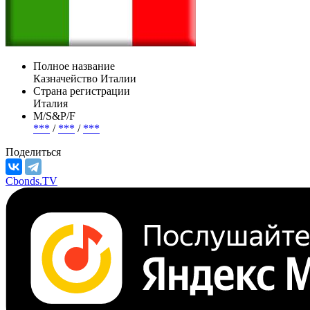
Полное название
Казначейство Италии
Страна регистрации
Италия
М/S&P/F
***
/
***
/
***
Поделиться
Cbonds.TV