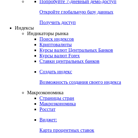
Попробуйте
7-дневный
демо-доступ
Откройте глобальную базу данных
Получить доступ
Индексы
Индикаторы рынка
Поиск индексов
Криптовалюты
Курсы валют Центральных Банков
Курсы валют Forex
Ставки центральных банков
Создать индекс
Возможность создания своего индекса
Макроэкономика
Страницы стран
Макроэкономика
Росстат
Виджет:
Карта процентных ставок