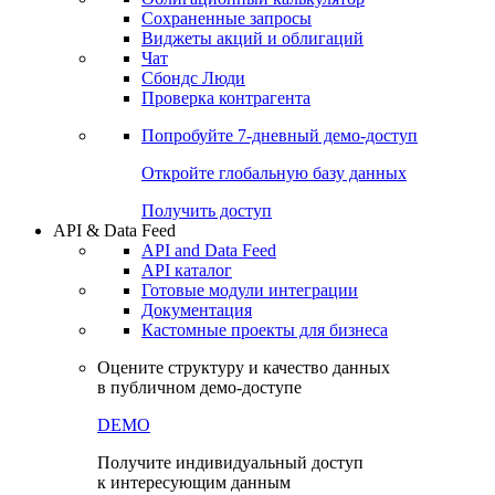
Сохраненные запросы
Виджеты акций и облигаций
Чат
Сбондс Люди
Проверка контрагента
Попробуйте
7-дневный
демо-доступ
Откройте глобальную базу данных
Получить доступ
API & Data Feed
API and Data Feed
API каталог
Готовые модули интеграции
Документация
Кастомные проекты для бизнеса
Оцените структуру и качество данных
в публичном демо-доступе
DEMO
Получите индивидуальный доступ
к интересующим данным