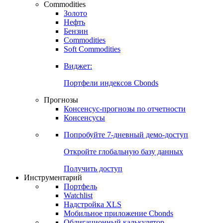
Commodities
Золото
Нефть
Бензин
Commodities
Soft Commodities
Виджет:
Портфели индексов Cbonds
Прогнозы
Консенсус-прогнозы по отчетности
Консенсусы
Попробуйте
7-дневный
демо-доступ
Откройте глобальную базу данных
Получить доступ
Инструментарий
Портфель
Watchlist
Надстройка XLS
Мобильное приложение Cbonds
Облигационный калькулятор