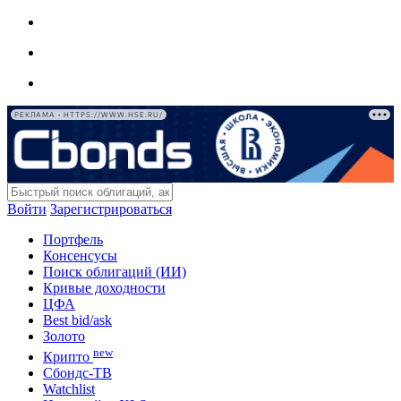
РЕКЛАМА • HTTPS://WWW.HSE.RU/
Войти
Зарегистрироваться
Портфель
Консенсусы
Поиск облигаций (ИИ)
Кривые доходности
ЦФА
Best bid/ask
Золото
new
Крипто
Сбондс-ТВ
Watchlist