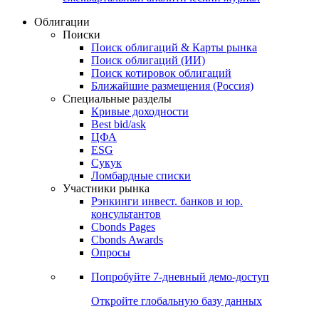
Облигации
Поиски
Поиск облигаций & Карты рынка
Поиск облигаций (ИИ)
Поиск котировок облигаций
Ближайшие размещения (Россия)
Специальные разделы
Кривые доходности
Best bid/ask
ЦФА
ESG
Сукук
Ломбардные списки
Участники рынка
Рэнкинги инвест. банков и юр.
консультантов
Cbonds Pages
Cbonds Awards
Опросы
Попробуйте
7-дневный
демо-доступ
Откройте глобальную базу данных