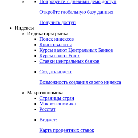
Попробуйте
7-дневный
демо-доступ
Откройте глобальную базу данных
Получить доступ
Индексы
Индикаторы рынка
Поиск индексов
Криптовалюты
Курсы валют Центральных Банков
Курсы валют Forex
Ставки центральных банков
Создать индекс
Возможность создания своего индекса
Макроэкономика
Страницы стран
Макроэкономика
Росстат
Виджет:
Карта процентных ставок