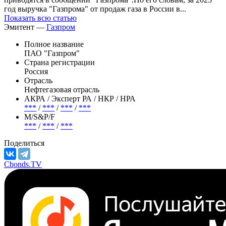
год выручка "Газпрома" от продаж газа в России в...
Показать всю статью
Эмитент —
Газпром
Полное название
ПАО "Газпром"
Страна регистрации
Россия
Отрасль
Нефтегазовая отрасль
АКРА / Эксперт РА / НКР / НРА
***
/
***
/
***
/
***
М/S&P/F
***
/
***
/
***
Поделиться
Cbonds.TV