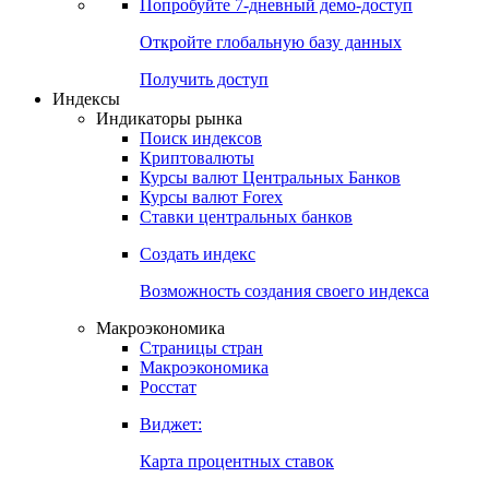
Попробуйте
7-дневный
демо-доступ
Откройте глобальную базу данных
Получить доступ
Индексы
Индикаторы рынка
Поиск индексов
Криптовалюты
Курсы валют Центральных Банков
Курсы валют Forex
Ставки центральных банков
Создать индекс
Возможность создания своего индекса
Макроэкономика
Страницы стран
Макроэкономика
Росстат
Виджет:
Карта процентных ставок