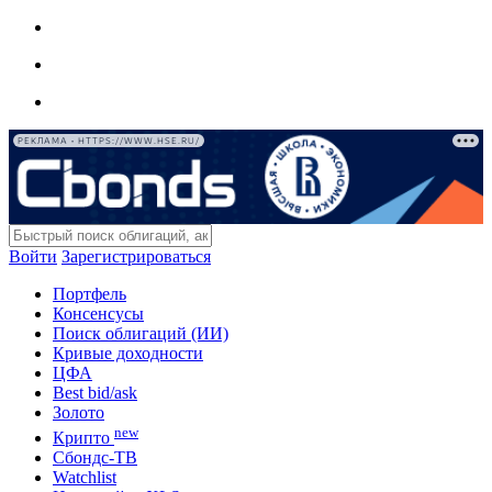
РЕКЛАМА • HTTPS://WWW.HSE.RU/
Войти
Зарегистрироваться
Портфель
Консенсусы
Поиск облигаций (ИИ)
Кривые доходности
ЦФА
Best bid/ask
Золото
new
Крипто
Сбондс-ТВ
Watchlist