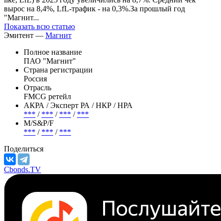
вырос на 8,4%, LfL-трафик - на 0,3%.За прошлый год
"Магнит...
Показать всю статью
Эмитент —
Магнит
Полное название
ПАО "Магнит"
Страна регистрации
Россия
Отрасль
FMCG ретейл
АКРА / Эксперт РА / НКР / НРА
***
/
***
/
***
/
***
М/S&P/F
***
/
***
/
***
Поделиться
Cbonds.TV