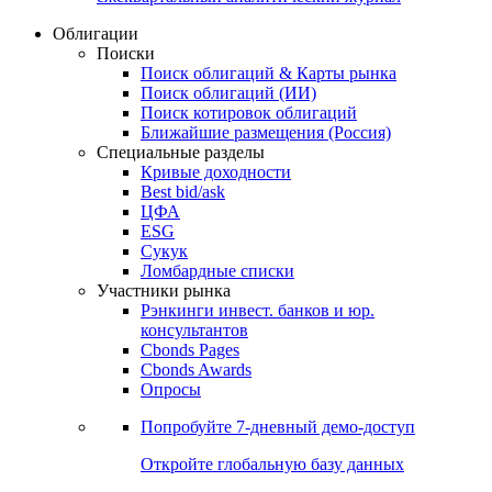
Облигации
Поиски
Поиск облигаций & Карты рынка
Поиск облигаций (ИИ)
Поиск котировок облигаций
Ближайшие размещения (Россия)
Специальные разделы
Кривые доходности
Best bid/ask
ЦФА
ESG
Сукук
Ломбардные списки
Участники рынка
Рэнкинги инвест. банков и юр.
консультантов
Cbonds Pages
Cbonds Awards
Опросы
Попробуйте
7-дневный
демо-доступ
Откройте глобальную базу данных