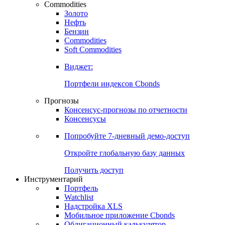
Commodities
Золото
Нефть
Бензин
Commodities
Soft Commodities
Виджет:
Портфели индексов Cbonds
Прогнозы
Консенсус-прогнозы по отчетности
Консенсусы
Попробуйте
7-дневный
демо-доступ
Откройте глобальную базу данных
Получить доступ
Инструментарий
Портфель
Watchlist
Надстройка XLS
Мобильное приложение Cbonds
Облигационный калькулятор