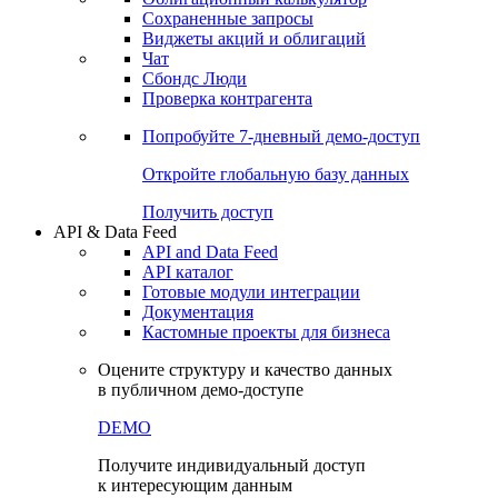
Сохраненные запросы
Виджеты акций и облигаций
Чат
Сбондс Люди
Проверка контрагента
Попробуйте
7-дневный
демо-доступ
Откройте глобальную базу данных
Получить доступ
API & Data Feed
API and Data Feed
API каталог
Готовые модули интеграции
Документация
Кастомные проекты для бизнеса
Оцените структуру и качество данных
в публичном демо-доступе
DEMO
Получите индивидуальный доступ
к интересующим данным