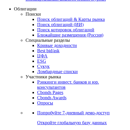
Облигации
Поиски
Поиск облигаций & Карты рынка
Поиск облигаций (ИИ)
Поиск котировок облигаций
Ближайшие размещения (Россия)
Специальные разделы
Кривые доходности
Best bid/ask
ЦФА
ESG
Сукук
Ломбардные списки
Участники рынка
Рэнкинги инвест. банков и юр.
консультантов
Cbonds Pages
Cbonds Awards
Опросы
Попробуйте
7-дневный
демо-доступ
Откройте глобальную базу данных