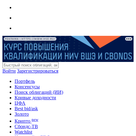
РЕКЛАМА • HTTPS://WWW.HSE.RU/
Войти
Зарегистрироваться
Портфель
Консенсусы
Поиск облигаций (ИИ)
Кривые доходности
ЦФА
Best bid/ask
Золото
new
Крипто
Сбондс-ТВ
Watchlist