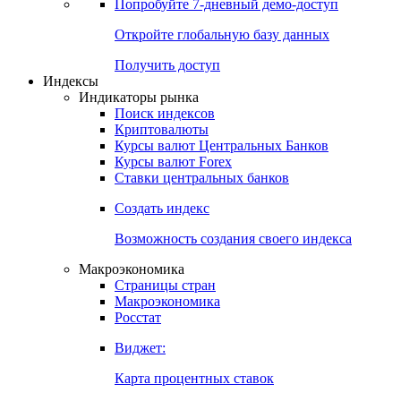
Попробуйте
7-дневный
демо-доступ
Откройте глобальную базу данных
Получить доступ
Индексы
Индикаторы рынка
Поиск индексов
Криптовалюты
Курсы валют Центральных Банков
Курсы валют Forex
Ставки центральных банков
Создать индекс
Возможность создания своего индекса
Макроэкономика
Страницы стран
Макроэкономика
Росстат
Виджет:
Карта процентных ставок