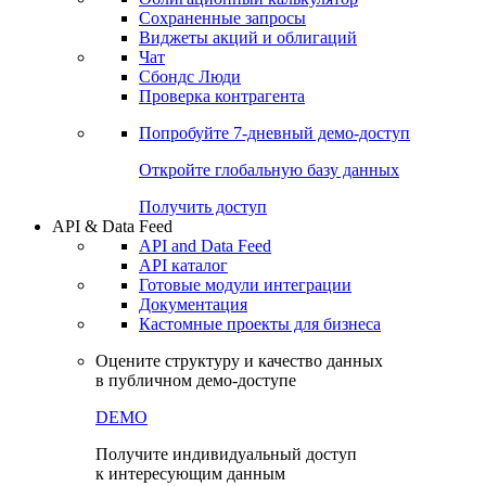
Сохраненные запросы
Виджеты акций и облигаций
Чат
Сбондс Люди
Проверка контрагента
Попробуйте
7-дневный
демо-доступ
Откройте глобальную базу данных
Получить доступ
API & Data Feed
API and Data Feed
API каталог
Готовые модули интеграции
Документация
Кастомные проекты для бизнеса
Оцените структуру и качество данных
в публичном демо-доступе
DEMO
Получите индивидуальный доступ
к интересующим данным