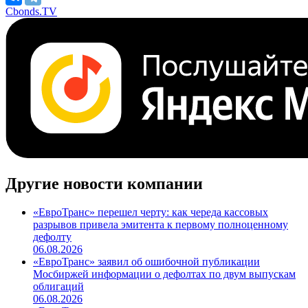
Cbonds.TV
Другие новости компании
«ЕвроТранс» перешел черту: как череда кассовых
разрывов привела эмитента к первому полноценному
дефолту
06.08.2026
«ЕвроТранс» заявил об ошибочной публикации
Мосбиржей информации о дефолтах по двум выпускам
облигаций
06.08.2026