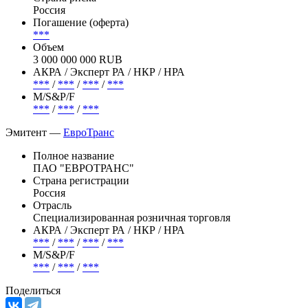
Россия
Погашение (оферта)
***
Объем
3 000 000 000 RUB
АКРА / Эксперт РА / НКР / НРА
***
/
***
/
***
/
***
М/S&P/F
***
/
***
/
***
Эмитент —
ЕвроТранс
Полное название
ПАО "ЕВРОТРАНС"
Страна регистрации
Россия
Отрасль
Специализированная розничная торговля
АКРА / Эксперт РА / НКР / НРА
***
/
***
/
***
/
***
М/S&P/F
***
/
***
/
***
Поделиться