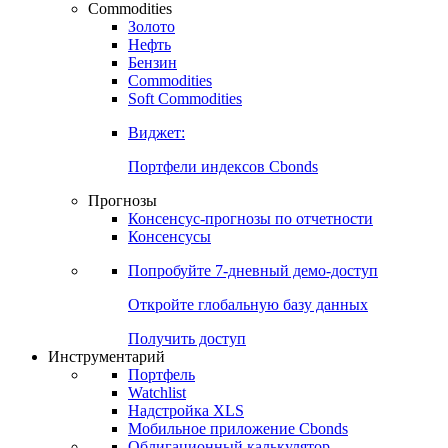
Commodities
Золото
Нефть
Бензин
Commodities
Soft Commodities
Виджет:
Портфели индексов Cbonds
Прогнозы
Консенсус-прогнозы по отчетности
Консенсусы
Попробуйте
7-дневный
демо-доступ
Откройте глобальную базу данных
Получить доступ
Инструментарий
Портфель
Watchlist
Надстройка XLS
Мобильное приложение Cbonds
Облигационный калькулятор