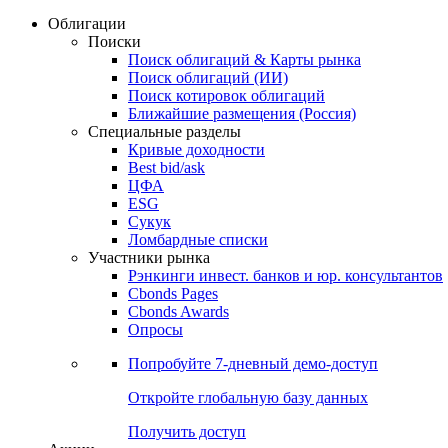
Облигации
Поиски
Поиск облигаций & Карты рынка
Поиск облигаций (ИИ)
Поиск котировок облигаций
Ближайшие размещения (Россия)
Специальные разделы
Кривые доходности
Best bid/ask
ЦФА
ESG
Сукук
Ломбардные списки
Участники рынка
Рэнкинги инвест. банков и юр. консультантов
Cbonds Pages
Cbonds Awards
Опросы
Попробуйте
7-дневный
демо-доступ
Откройте глобальную базу данных
Получить доступ