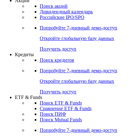
Акции
Поиск акций
Дивидендный календарь
Российские IPO/SPO
Попробуйте
7-дневный
демо-доступ
Откройте глобальную базу данных
Получить доступ
Кредиты
Поиск кредитов
Попробуйте
7-дневный
демо-доступ
Откройте глобальную базу данных
Получить доступ
ETF & Funds
Поиск ETF & Funds
Сравнение ETF & Funds
Поиск ПИФ
Поиск Mutual Funds
Попробуйте
7-дневный
демо-доступ