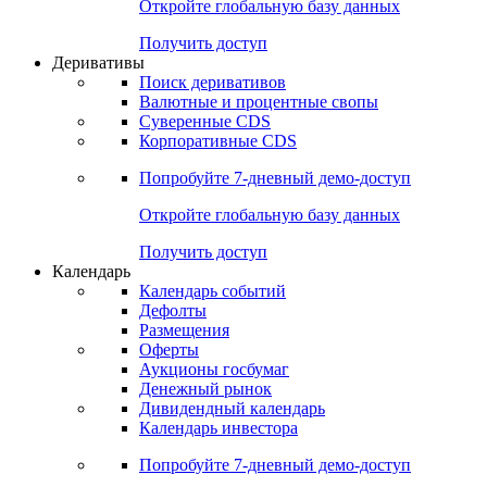
Откройте глобальную базу данных
Получить доступ
Деривативы
Поиск деривативов
Валютные и процентные свопы
Суверенные CDS
Корпоративные CDS
Попробуйте
7-дневный
демо-доступ
Откройте глобальную базу данных
Получить доступ
Календарь
Календарь событий
Дефолты
Размещения
Оферты
Аукционы госбумаг
Денежный рынок
Дивидендный календарь
Календарь инвестора
Попробуйте
7-дневный
демо-доступ