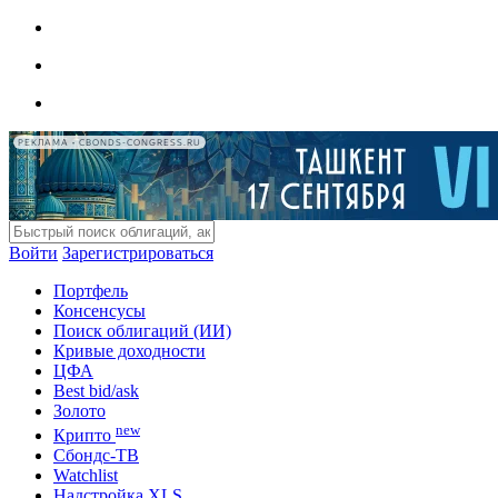
РЕКЛАМА • CBONDS-CONGRESS.RU
Войти
Зарегистрироваться
Портфель
Консенсусы
Поиск облигаций (ИИ)
Кривые доходности
ЦФА
Best bid/ask
Золото
new
Крипто
Сбондс-ТВ
Watchlist
Надстройка XLS