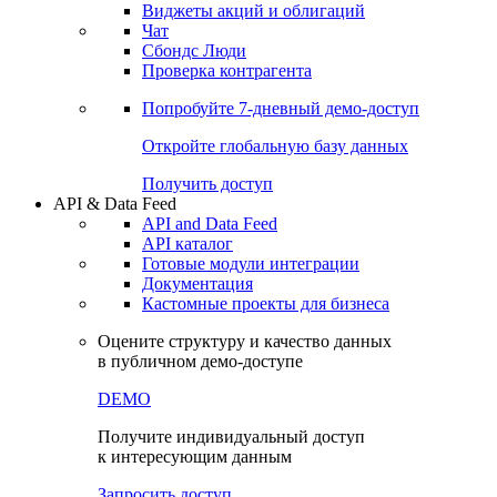
Виджеты акций и облигаций
Чат
Сбондс Люди
Проверка контрагента
Попробуйте
7-дневный
демо-доступ
Откройте глобальную базу данных
Получить доступ
API & Data Feed
API and Data Feed
API каталог
Готовые модули интеграции
Документация
Кастомные проекты для бизнеса
Оцените структуру и качество данных
в публичном демо-доступе
DEMO
Получите индивидуальный доступ
к интересующим данным
Запросить доступ