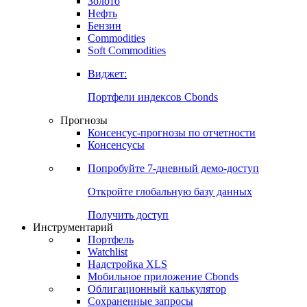
Золото
Нефть
Бензин
Commodities
Soft Commodities
Виджет:
Портфели индексов Cbonds
Прогнозы
Консенсус-прогнозы по отчетности
Консенсусы
Попробуйте
7-дневный
демо-доступ
Откройте глобальную базу данных
Получить доступ
Инструментарий
Портфель
Watchlist
Надстройка XLS
Мобильное приложение Cbonds
Облигационный калькулятор
Сохраненные запросы