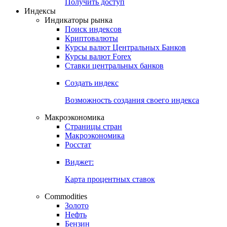
Попробуйте
7-дневный
демо-доступ
Откройте глобальную базу данных
Получить доступ
Индексы
Индикаторы рынка
Поиск индексов
Криптовалюты
Курсы валют Центральных Банков
Курсы валют Forex
Ставки центральных банков
Создать индекс
Возможность создания своего индекса
Макроэкономика
Страницы стран
Макроэкономика
Росстат
Виджет:
Карта процентных ставок