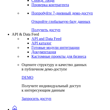
Сохраненные запросы
Виджеты акций и облигаций
Чат
Сбондс Люди
Проверка контрагента
Попробуйте
7-дневный
демо-доступ
Откройте глобальную базу данных
Получить доступ
API & Data Feed
API and Data Feed
API каталог
Готовые модули интеграции
Документация
Кастомные проекты для бизнеса
Оцените структуру и качество данных
в публичном демо-доступе
DEMO
Получите индивидуальный доступ
к интересующим данным