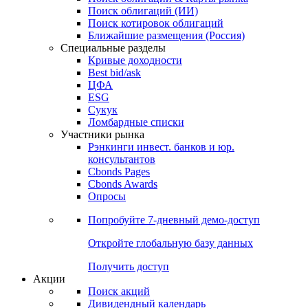
Облигации
Поиски
Поиск облигаций & Карты рынка
Поиск облигаций (ИИ)
Поиск котировок облигаций
Ближайшие размещения (Россия)
Специальные разделы
Кривые доходности
Best bid/ask
ЦФА
ESG
Сукук
Ломбардные списки
Участники рынка
Рэнкинги инвест. банков и юр.
консультантов
Cbonds Pages
Cbonds Awards
Опросы
Попробуйте
7-дневный
демо-доступ
Откройте глобальную базу данных