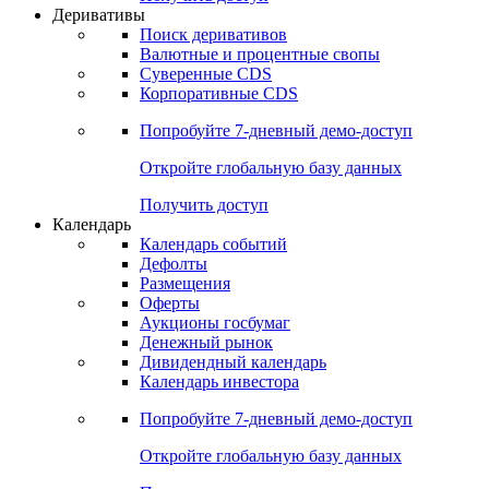
Откройте глобальную базу данных
Получить доступ
Деривативы
Поиск деривативов
Валютные и процентные свопы
Суверенные CDS
Корпоративные CDS
Попробуйте
7-дневный
демо-доступ
Откройте глобальную базу данных
Получить доступ
Календарь
Календарь событий
Дефолты
Размещения
Оферты
Аукционы госбумаг
Денежный рынок
Дивидендный календарь
Календарь инвестора