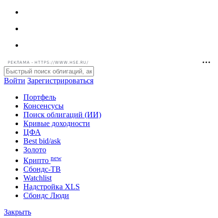
РЕКЛАМА • HTTPS://WWW.HSE.RU/
Войти
Зарегистрироваться
Портфель
Консенсусы
Поиск облигаций (ИИ)
Кривые доходности
ЦФА
Best bid/ask
Золото
new
Крипто
Сбондс-ТВ
Watchlist