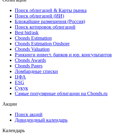
федеральным фондам на каждый
3,5 %
08.08.2026
день
Показать все
Облигации
Поиск облигаций & Карты рынка
Поиск облигаций (ИИ)
Ближайшие размещения (Россия)
Поиск котировок облигаций
Best bid/ask
Cbonds Estimation
Cbonds Estimation Onshore
Cbonds Valuation
Рэнкинги инвест. банков и юр. консультантов
Cbonds Awards
Cbonds Pages
Ломбардные списки
ЦФА
ESG
Сукук
Самые популярные облигации на Cbonds.ru
Акции
Поиск акций