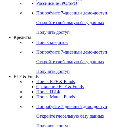
Получить доступ
Акции
Поиск акций
Дивидендный календарь
Российские IPO/SPO
Попробуйте
7-дневный
демо-доступ
Откройте глобальную базу данных
Получить доступ
Кредиты
Поиск кредитов
Попробуйте
7-дневный
демо-доступ
Откройте глобальную базу данных
Получить доступ
ETF & Funds
Поиск ETF & Funds
Сравнение ETF & Funds
Поиск ПИФ
Поиск Mutual Funds
Попробуйте
7-дневный
демо-доступ