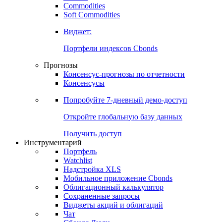
Commodities
Золото
Нефть
Бензин
Commodities
Soft Commodities
Виджет:
Портфели индексов Cbonds
Прогнозы
Консенсус-прогнозы по отчетности
Консенсусы
Попробуйте
7-дневный
демо-доступ
Откройте глобальную базу данных
Получить доступ
Инструментарий
Портфель
Watchlist
Надстройка XLS
Мобильное приложение Cbonds
Облигационный калькулятор