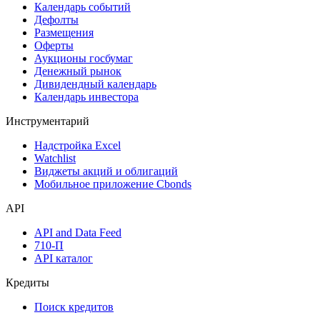
Дивидендный календарь
Календарь
Календарь событий
Дефолты
Размещения
Оферты
Аукционы госбумаг
Денежный рынок
Дивидендный календарь
Календарь инвестора
Инструментарий
Надстройка Excel
Watchlist
Виджеты акций и облигаций
Мобильное приложение Cbonds
API
API and Data Feed
710-П
API каталог