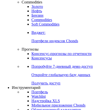
Commodities
Золото
Нефть
Бензин
Commodities
Soft Commodities
Виджет:
Портфели индексов Cbonds
Прогнозы
Консенсус-прогнозы по отчетности
Консенсусы
Попробуйте
7-дневный
демо-доступ
Откройте глобальную базу данных
Получить доступ
Инструментарий
Портфель
Watchlist
Надстройка XLS
Мобильное приложение Cbonds
Облигационный калькулятор