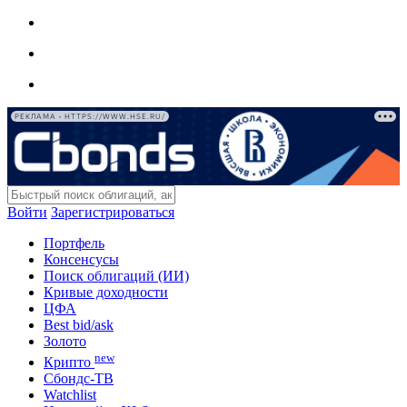
РЕКЛАМА • HTTPS://WWW.HSE.RU/
Войти
Зарегистрироваться
Портфель
Консенсусы
Поиск облигаций (ИИ)
Кривые доходности
ЦФА
Best bid/ask
Золото
new
Крипто
Сбондс-ТВ
Watchlist