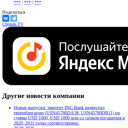
***
/
***
/
***
Поделиться
Cbonds.TV
Другие новости компании
Новые выпуски: эмитент ING Bank разместил
еврооблигации (USN45780DA38, USN45780DB11) на
суммы USD 1000, USD 1000 млн со сроком погашения в
2029, 2031 годах соответственно.