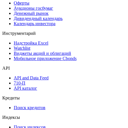
Оферты
Аукционы госбумаг
Денежный рынок
Дивидендный календарь
Календарь инвестора
Инструментарий
Надстройка Excel
Watchlist
Виджеты акций и облигаций
Мобильное приложение Cbonds
API
API and Data Feed
710-П
API каталог
Кредиты
Поиск кредитов
Индексы
Поиск индексов