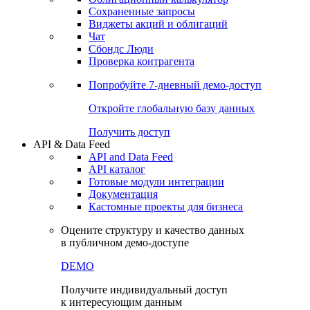
Сохраненные запросы
Виджеты акций и облигаций
Чат
Сбондс Люди
Проверка контрагента
Попробуйте
7-дневный
демо-доступ
Откройте глобальную базу данных
Получить доступ
API & Data Feed
API and Data Feed
API каталог
Готовые модули интеграции
Документация
Кастомные проекты для бизнеса
Оцените структуру и качество данных
в публичном демо-доступе
DEMO
Получите индивидуальный доступ
к интересующим данным