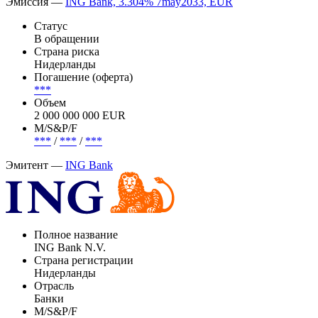
Эмиссия —
ING Bank, 3.304% 7may2033, EUR
Статус
В обращении
Страна риска
Нидерланды
Погашение (оферта)
***
Объем
2 000 000 000 EUR
М/S&P/F
***
/
***
/
***
Эмитент —
ING Bank
Полное название
ING Bank N.V.
Страна регистрации
Нидерланды
Отрасль
Банки
М/S&P/F