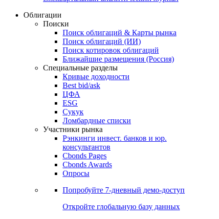
Облигации
Поиски
Поиск облигаций & Карты рынка
Поиск облигаций (ИИ)
Поиск котировок облигаций
Ближайшие размещения (Россия)
Специальные разделы
Кривые доходности
Best bid/ask
ЦФА
ESG
Сукук
Ломбардные списки
Участники рынка
Рэнкинги инвест. банков и юр.
консультантов
Cbonds Pages
Cbonds Awards
Опросы
Попробуйте
7-дневный
демо-доступ
Откройте глобальную базу данных