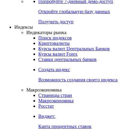
Попробуйте
7-дневный
демо-доступ
Откройте глобальную базу данных
Получить доступ
Индексы
Индикаторы рынка
Поиск индексов
Криптовалюты
Курсы валют Центральных Банков
Курсы валют Forex
Ставки центральных банков
Создать индекс
Возможность создания своего индекса
Макроэкономика
Страницы стран
Макроэкономика
Росстат
Виджет:
Карта процентных ставок