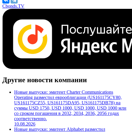
Cbonds.TV
Другие новости компании
Новые выпуски: эмитент Charter Communications
Operating разместил еврооблигации (US161175CY80,
US161175CZ55, US161175DA95, US161175DB78) на
суммы USD 1750, USD 1000, USD 1000, USD 1000 млн
со сроком погашения в 2032, 2034, 2036, 2056 годах
соответственно.
10.08.2026
Новые выпуски: эмитент Alphabet разместил