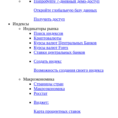
Попробуйте
7-дневный
демо-доступ
Откройте глобальную базу данных
Получить доступ
Индексы
Индикаторы рынка
Поиск индексов
Криптовалюты
Курсы валют Центральных Банков
Курсы валют Forex
Ставки центральных банков
Создать индекс
Возможность создания своего индекса
Макроэкономика
Страницы стран
Макроэкономика
Росстат
Виджет:
Карта процентных ставок