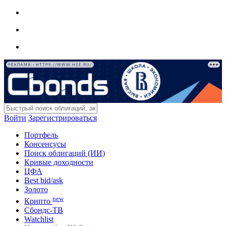
РЕКЛАМА • HTTPS://WWW.HSE.RU/
Войти
Зарегистрироваться
Портфель
Консенсусы
Поиск облигаций (ИИ)
Кривые доходности
ЦФА
Best bid/ask
Золото
new
Крипто
Сбондс-ТВ
Watchlist