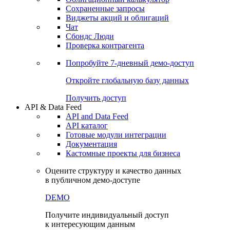
Сохраненные запросы
Виджеты акций и облигаций
Чат
Сбондс Люди
Проверка контрагента
Попробуйте
7-дневный
демо-доступ
Откройте глобальную базу данных
Получить доступ
API & Data Feed
API and Data Feed
API каталог
Готовые модули интеграции
Документация
Кастомные проекты для бизнеса
Оцените структуру и качество данных
в публичном демо-доступе
DEMO
Получите индивидуальный доступ
к интересующим данным