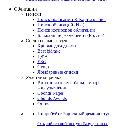
Облигации
Поиски
Поиск облигаций & Карты рынка
Поиск облигаций (ИИ)
Поиск котировок облигаций
Ближайшие размещения (Россия)
Специальные разделы
Кривые доходности
Best bid/ask
ЦФА
ESG
Сукук
Ломбардные списки
Участники рынка
Рэнкинги инвест. банков и юр.
консультантов
Cbonds Pages
Cbonds Awards
Опросы
Попробуйте
7-дневный
демо-доступ
Откройте глобальную базу данных