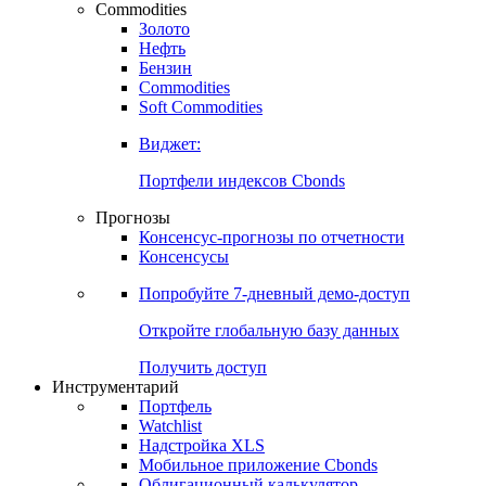
Commodities
Золото
Нефть
Бензин
Commodities
Soft Commodities
Виджет:
Портфели индексов Cbonds
Прогнозы
Консенсус-прогнозы по отчетности
Консенсусы
Попробуйте
7-дневный
демо-доступ
Откройте глобальную базу данных
Получить доступ
Инструментарий
Портфель
Watchlist
Надстройка XLS
Мобильное приложение Cbonds
Облигационный калькулятор