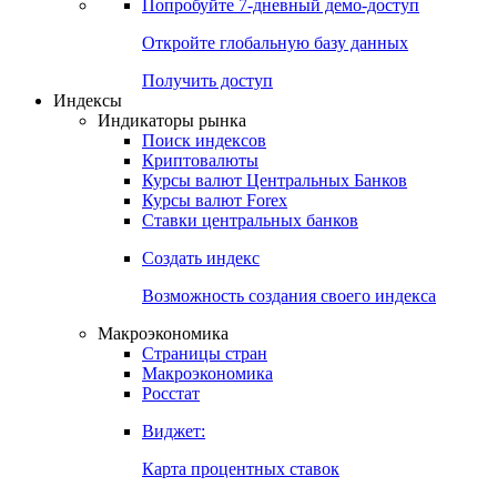
Попробуйте
7-дневный
демо-доступ
Откройте глобальную базу данных
Получить доступ
Индексы
Индикаторы рынка
Поиск индексов
Криптовалюты
Курсы валют Центральных Банков
Курсы валют Forex
Ставки центральных банков
Создать индекс
Возможность создания своего индекса
Макроэкономика
Страницы стран
Макроэкономика
Росстат
Виджет:
Карта процентных ставок