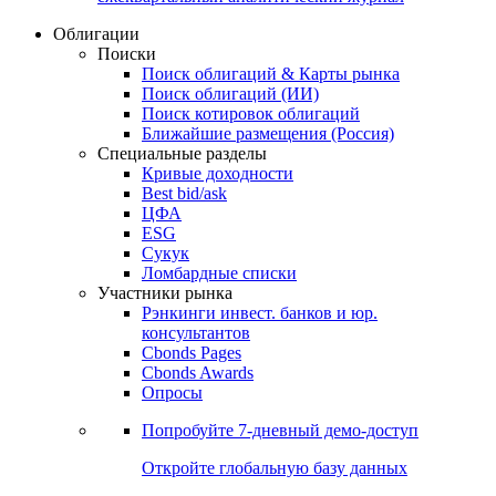
Облигации
Поиски
Поиск облигаций & Карты рынка
Поиск облигаций (ИИ)
Поиск котировок облигаций
Ближайшие размещения (Россия)
Специальные разделы
Кривые доходности
Best bid/ask
ЦФА
ESG
Сукук
Ломбардные списки
Участники рынка
Рэнкинги инвест. банков и юр.
консультантов
Cbonds Pages
Cbonds Awards
Опросы
Попробуйте
7-дневный
демо-доступ
Откройте глобальную базу данных