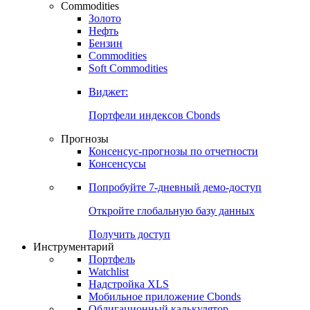
Commodities
Золото
Нефть
Бензин
Commodities
Soft Commodities
Виджет:
Портфели индексов Cbonds
Прогнозы
Консенсус-прогнозы по отчетности
Консенсусы
Попробуйте
7-дневный
демо-доступ
Откройте глобальную базу данных
Получить доступ
Инструментарий
Портфель
Watchlist
Надстройка XLS
Мобильное приложение Cbonds
Облигационный калькулятор