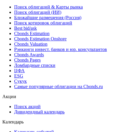
Поиск облигаций & Карты рынка
Поиск облигаций (ИИ)
Ближайшие размещения (Россия)
Поиск котировок облигаций
Best bid/ask
Cbonds Estimation
Cbonds Estimation Onshore
Cbonds Valuation
Рэнкинги инвест. банков и юр. консультантов
Cbonds Awards
Cbonds Pages
Ломбардные списки
ЦФА
ESG
Сукук
Самые популярные облигации на Cbonds.ru
Акции
Поиск акций
Дивидендный календарь
Календарь
Календарь событий