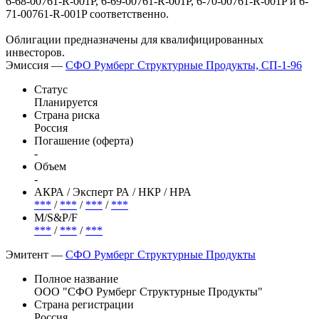
6-68-00761-R-001P, 6-69-00761-R-001P, 6-70-00761-R-001P и 6-
71-00761-R-001P соответственно.
Облигации предназначены для квалифицированных
инвесторов.
Эмиссия —
СФО Румберг Структурные Продукты, СП-1-96
Статус
Планируется
Страна риска
Россия
Погашение (оферта)
-
Объем
-
АКРА / Эксперт РА / НКР / НРА
***
/
***
/
***
/
***
М/S&P/F
***
/
***
/
***
Эмитент —
СФО Румберг Структурные Продукты
Полное название
ООО "СФО Румберг Структурные Продукты"
Страна регистрации
Россия