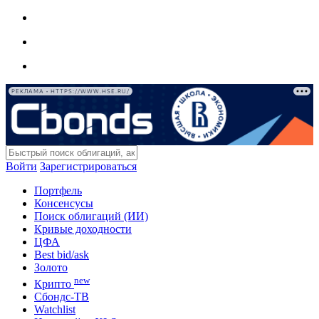
РЕКЛАМА • HTTPS://WWW.HSE.RU/
Войти
Зарегистрироваться
Портфель
Консенсусы
Поиск облигаций (ИИ)
Кривые доходности
ЦФА
Best bid/ask
Золото
new
Крипто
Сбондс-ТВ
Watchlist