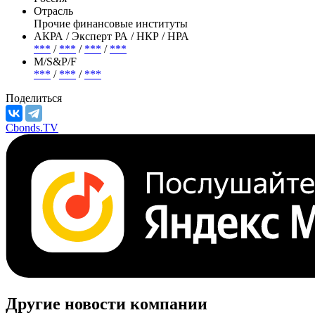
Отрасль
Прочие финансовые институты
АКРА / Эксперт РА / НКР / НРА
***
/
***
/
***
/
***
М/S&P/F
***
/
***
/
***
Поделиться
Cbonds.TV
Другие новости компании