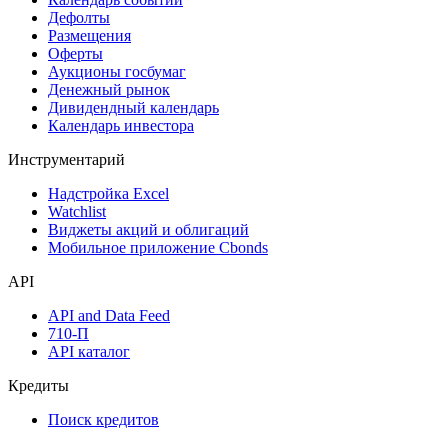
Дефолты
Размещения
Оферты
Аукционы госбумаг
Денежный рынок
Дивидендный календарь
Календарь инвестора
Инструментарий
Надстройка Excel
Watchlist
Виджеты акций и облигаций
Мобильное приложение Cbonds
API
API and Data Feed
710-П
API каталог
Кредиты
Поиск кредитов