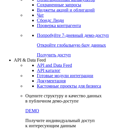
Сохраненные запросы
Виджеты акций и облигаций
Чат
Сбондс Люди
Проверка контрагента
Попробуйте
7-дневный
демо-доступ
Откройте глобальную базу данных
Получить доступ
API & Data Feed
API and Data Feed
API каталог
Готовые модули интеграции
Документация
Кастомные проекты для бизнеса
Оцените структуру и качество данных
в публичном демо-доступе
DEMO
Получите индивидуальный доступ
к интересующим данным