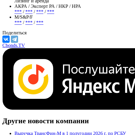
Лизинг и аренда
АКРА / Эксперт РА / НКР / НРА
***
/
***
/
***
/
***
М/S&P/F
***
/
***
/
***
Поделиться
Cbonds.TV
Другие новости компании
Выручка ТрансФин-М в 1 полугодии 2026 г. по РСБУ