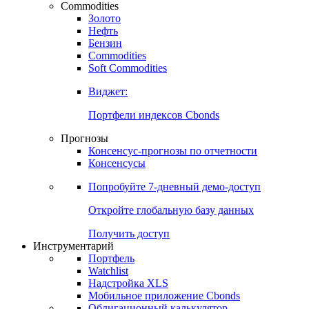
Commodities
Золото
Нефть
Бензин
Commodities
Soft Commodities
Виджет:
Портфели индексов Cbonds
Прогнозы
Консенсус-прогнозы по отчетности
Консенсусы
Попробуйте
7-дневный
демо-доступ
Откройте глобальную базу данных
Получить доступ
Инструментарий
Портфель
Watchlist
Надстройка XLS
Мобильное приложение Cbonds
Облигационный калькулятор