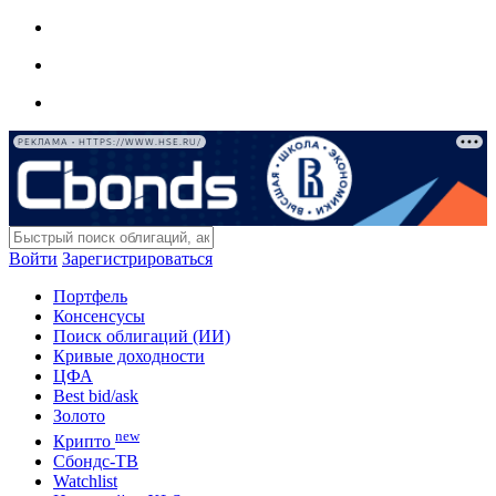
РЕКЛАМА • HTTPS://WWW.HSE.RU/
Войти
Зарегистрироваться
Портфель
Консенсусы
Поиск облигаций (ИИ)
Кривые доходности
ЦФА
Best bid/ask
Золото
new
Крипто
Сбондс-ТВ
Watchlist