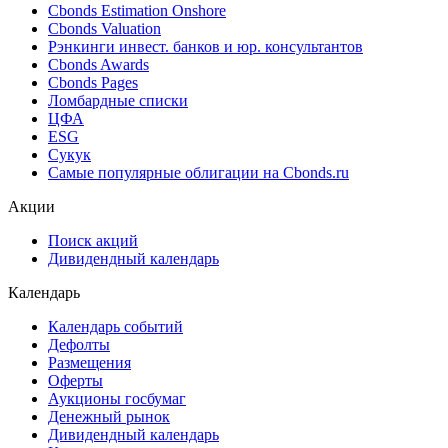
Cbonds Estimation Onshore
Cbonds Valuation
Рэнкинги инвест. банков и юр. консультантов
Cbonds Awards
Cbonds Pages
Ломбардные списки
ЦФА
ESG
Сукук
Самые популярные облигации на Cbonds.ru
Акции
Поиск акций
Дивидендный календарь
Календарь
Календарь событий
Дефолты
Размещения
Оферты
Аукционы госбумаг
Денежный рынок
Дивидендный календарь