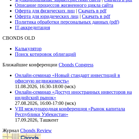
Описание процессов жизненного цикла сайта
Оферта для физических лиц
|
Скачать в pdf
Оферта для юридических лиц
|
Скачать в pdf
Политика обработки персональных данных (pdf)
IT-аккредитация
CBONDS OLD
Калькулятор
Поиск котировок облигаций
Ближайшие конференции
Cbonds Congress
Онлайн-семинар «Новый стандарт инвестиций в
офисную недвижимость»
11.08.2026, 16:30-18:00 (мск)
Онлайн-семинар «Доступ иностранных инвесторов на
индийский рынок»
27.08.2026, 16:00-17:00 (мск)
VIII международная конференция «Рынок капитала
Республики Узбекистан»
17.09.2026, Ташкент
Журнал
Cbonds Review