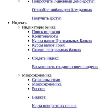
Попробуйте
7-дневный
демо-доступ
Откройте глобальную базу данных
Получить доступ
Индексы
Индикаторы рынка
Поиск индексов
Криптовалюты
Курсы валют Центральных Банков
Курсы валют Forex
Ставки центральных банков
Создать индекс
Возможность создания своего индекса
Макроэкономика
Страницы стран
Макроэкономика
Росстат
Виджет:
Карта процентных ставок