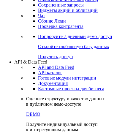
Сохраненные запросы
Виджеты акций и облигаций
Чат
Сбондс Люди
Проверка контрагента
Попробуйте
7-дневный
демо-доступ
Откройте глобальную базу данных
Получить доступ
API & Data Feed
API and Data Feed
API каталог
Готовые модули интеграции
Документация
Кастомные проекты для бизнеса
Оцените структуру и качество данных
в публичном демо-доступе
DEMO
Получите индивидуальный доступ
к интересующим данным