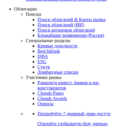
Облигации
Поиски
Поиск облигаций & Карты рынка
Поиск облигаций (ИИ)
Поиск котировок облигаций
Ближайшие размещения (Россия)
Специальные разделы
Кривые доходности
Best bid/ask
ЦФА
ESG
Сукук
Ломбардные списки
Участники рынка
Рэнкинги инвест. банков и юр.
консультантов
Cbonds Pages
Cbonds Awards
Опросы
Попробуйте
7-дневный
демо-доступ
Откройте глобальную базу данных