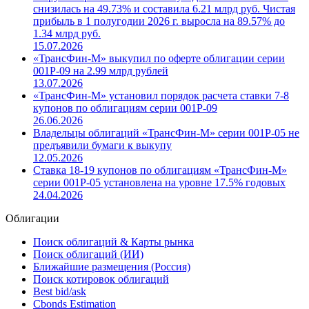
снизилась на 49.73% и составила 6.21 млрд руб. Чистая
прибыль в 1 полугодии 2026 г. выросла на 89.57% до
1.34 млрд руб.
15.07.2026
«ТрансФин-М» выкупил по оферте облигации серии
001Р-09 на 2.99 млрд рублей
13.07.2026
«ТрансФин-М» установил порядок расчета ставки 7-8
купонов по облигациям серии 001P-09
26.06.2026
Владельцы облигаций «ТрансФин-М» серии 001Р-05 не
предъявили бумаги к выкупу
12.05.2026
Ставка 18-19 купонов по облигациям «ТрансФин-М»
серии 001Р-05 установлена на уровне 17.5% годовых
24.04.2026
Облигации
Поиск облигаций & Карты рынка
Поиск облигаций (ИИ)
Ближайшие размещения (Россия)
Поиск котировок облигаций
Best bid/ask
Cbonds Estimation