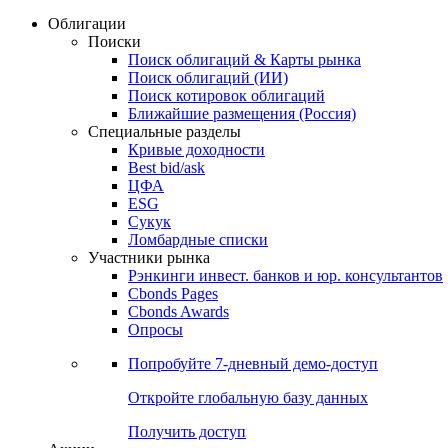
Облигации
Поиски
Поиск облигаций & Карты рынка
Поиск облигаций (ИИ)
Поиск котировок облигаций
Ближайшие размещения (Россия)
Специальные разделы
Кривые доходности
Best bid/ask
ЦФА
ESG
Сукук
Ломбардные списки
Участники рынка
Рэнкинги инвест. банков и юр. консультантов
Cbonds Pages
Cbonds Awards
Опросы
Попробуйте
7-дневный
демо-доступ
Откройте глобальную базу данных
Получить доступ