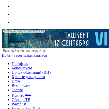
РЕКЛАМА • CBONDS-CONGRESS.RU
Войти
Зарегистрироваться
Портфель
Консенсусы
Поиск облигаций (ИИ)
Кривые доходности
ЦФА
Best bid/ask
Золото
new
Крипто
Сбондс-ТВ
Watchlist
Надстройка XLS