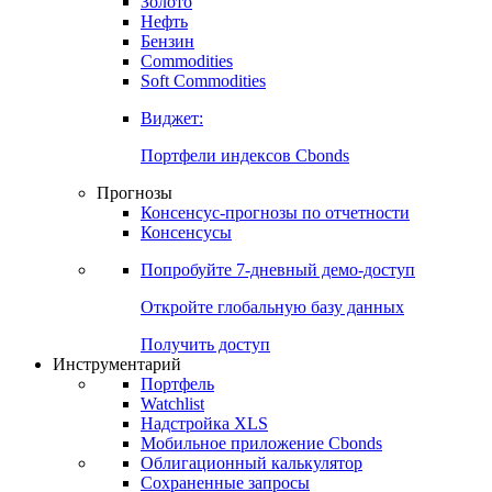
Золото
Нефть
Бензин
Commodities
Soft Commodities
Виджет:
Портфели индексов Cbonds
Прогнозы
Консенсус-прогнозы по отчетности
Консенсусы
Попробуйте
7-дневный
демо-доступ
Откройте глобальную базу данных
Получить доступ
Инструментарий
Портфель
Watchlist
Надстройка XLS
Мобильное приложение Cbonds
Облигационный калькулятор
Сохраненные запросы