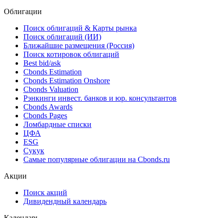
03.07.2026
Чистая прибыль «АПРИ» по МСФО за 3 мес. 2026 г.
снизилась на 27.64% до 0,59 млрд рублей
18.06.2026
Облигации
Поиск облигаций & Карты рынка
Поиск облигаций (ИИ)
Ближайшие размещения (Россия)
Поиск котировок облигаций
Best bid/ask
Cbonds Estimation
Cbonds Estimation Onshore
Cbonds Valuation
Рэнкинги инвест. банков и юр. консультантов
Cbonds Awards
Cbonds Pages
Ломбардные списки
ЦФА
ESG
Сукук
Самые популярные облигации на Cbonds.ru
Акции