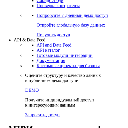
Сохраненные запросы
Виджеты акций и облигаций
Чат
Сбондс Люди
Проверка контрагента
Попробуйте
7-дневный
демо-доступ
Откройте глобальную базу данных
Получить доступ
API & Data Feed
API and Data Feed
API каталог
Готовые модули интеграции
Документация
Кастомные проекты для бизнеса
Оцените структуру и качество данных
в публичном демо-доступе
DEMO
Получите индивидуальный доступ
к интересующим данным