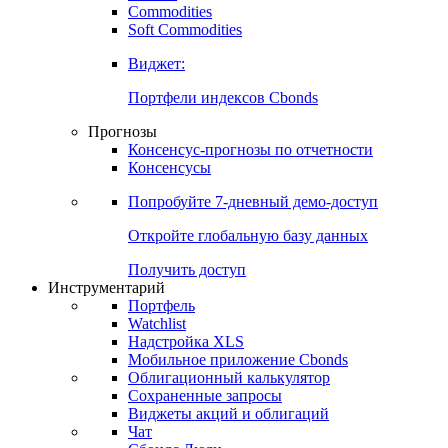
Commodities
Золото
Нефть
Бензин
Commodities
Soft Commodities
Виджет:
Портфели индексов Cbonds
Прогнозы
Консенсус-прогнозы по отчетности
Консенсусы
Попробуйте
7-дневный
демо-доступ
Откройте глобальную базу данных
Получить доступ
Инструментарий
Портфель
Watchlist
Надстройка XLS
Мобильное приложение Cbonds
Облигационный калькулятор