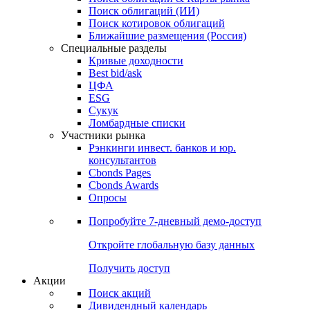
Облигации
Поиски
Поиск облигаций & Карты рынка
Поиск облигаций (ИИ)
Поиск котировок облигаций
Ближайшие размещения (Россия)
Специальные разделы
Кривые доходности
Best bid/ask
ЦФА
ESG
Сукук
Ломбардные списки
Участники рынка
Рэнкинги инвест. банков и юр.
консультантов
Cbonds Pages
Cbonds Awards
Опросы
Попробуйте
7-дневный
демо-доступ
Откройте глобальную базу данных