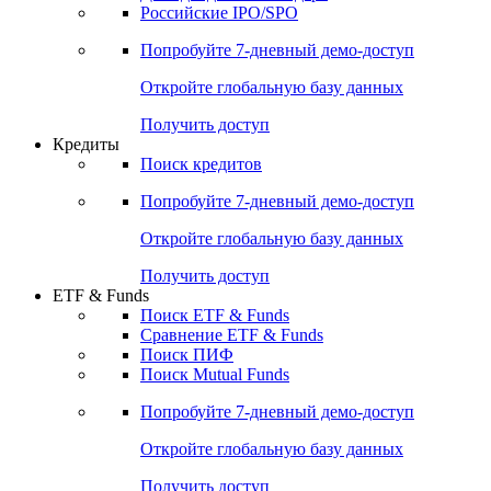
Получить доступ
Акции
Поиск акций
Дивидендный календарь
Российские IPO/SPO
Попробуйте
7-дневный
демо-доступ
Откройте глобальную базу данных
Получить доступ
Кредиты
Поиск кредитов
Попробуйте
7-дневный
демо-доступ
Откройте глобальную базу данных
Получить доступ
ETF & Funds
Поиск ETF & Funds
Сравнение ETF & Funds
Поиск ПИФ
Поиск Mutual Funds
Попробуйте
7-дневный
демо-доступ