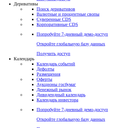
Откройте глобальную базу данных
Получить доступ
Деривативы
Поиск деривативов
Валютные и процентные свопы
Суверенные CDS
Корпоративные CDS
Попробуйте
7-дневный
демо-доступ
Откройте глобальную базу данных
Получить доступ
Календарь
Календарь событий
Дефолты
Размещения
Оферты
Аукционы госбумаг
Денежный рынок
Дивидендный календарь
Календарь инвестора