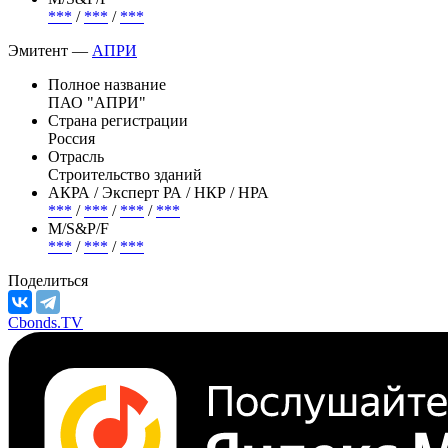
750 000 000 RUB
АКРА / Эксперт РА / НКР / НРА
***
/
***
/
***
/
***
М/S&P/F
***
/
***
/
***
Эмитент —
АПРИ
Полное название
ПАО "АПРИ"
Страна регистрации
Россия
Отрасль
Строительство зданий
АКРА / Эксперт РА / НКР / НРА
***
/
***
/
***
/
***
М/S&P/F
***
/
***
/
***
Поделиться
Cbonds.TV