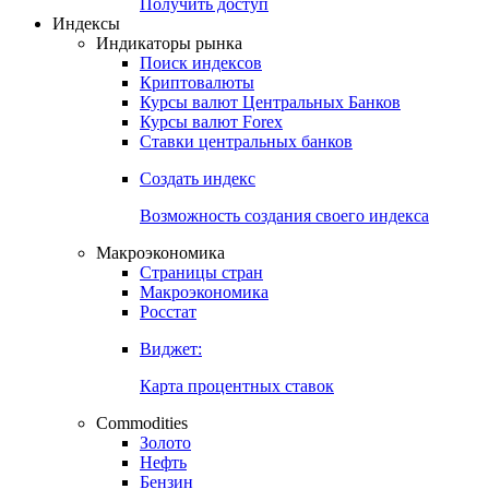
Попробуйте
7-дневный
демо-доступ
Откройте глобальную базу данных
Получить доступ
Индексы
Индикаторы рынка
Поиск индексов
Криптовалюты
Курсы валют Центральных Банков
Курсы валют Forex
Ставки центральных банков
Создать индекс
Возможность создания своего индекса
Макроэкономика
Страницы стран
Макроэкономика
Росстат
Виджет:
Карта процентных ставок