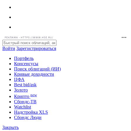
РЕКЛАМА • HTTPS://WWW.HSE.RU/
Войти
Зарегистрироваться
Портфель
Консенсусы
Поиск облигаций (ИИ)
Кривые доходности
ЦФА
Best bid/ask
Золото
new
Крипто
Сбондс-ТВ
Watchlist